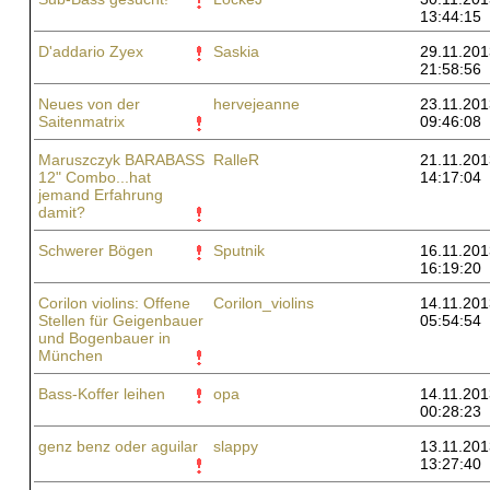
13:44:15
D'addario Zyex
Saskia
29.11.201
21:58:56
Neues von der
hervejeanne
23.11.201
Saitenmatrix
09:46:08
Maruszczyk BARABASS
RalleR
21.11.201
12" Combo...hat
14:17:04
jemand Erfahrung
damit?
Schwerer Bögen
Sputnik
16.11.201
16:19:20
Corilon violins: Offene
Corilon_violins
14.11.201
Stellen für Geigenbauer
05:54:54
und Bogenbauer in
München
Bass-Koffer leihen
opa
14.11.201
00:28:23
genz benz oder aguilar
slappy
13.11.201
13:27:40