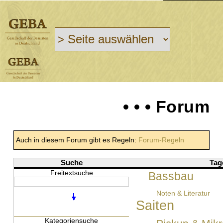
• • • Forum
Auch in diesem Forum gibt es Regeln:
Forum-Regeln
Suche
Tag
Freitextsuche
Bassbau
Noten & Literatur
Saiten
Kategoriensuche