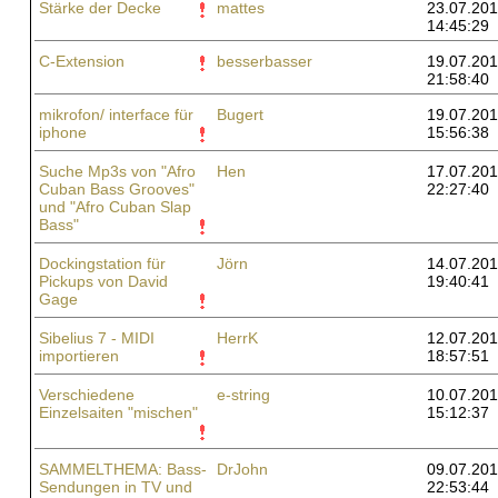
Stärke der Decke
mattes
23.07.201
14:45:29
C-Extension
besserbasser
19.07.201
21:58:40
mikrofon/ interface für
Bugert
19.07.201
iphone
15:56:38
Suche Mp3s von "Afro
Hen
17.07.201
Cuban Bass Grooves"
22:27:40
und "Afro Cuban Slap
Bass"
Dockingstation für
Jörn
14.07.201
Pickups von David
19:40:41
Gage
Sibelius 7 - MIDI
HerrK
12.07.201
importieren
18:57:51
Verschiedene
e-string
10.07.201
Einzelsaiten "mischen"
15:12:37
SAMMELTHEMA: Bass-
DrJohn
09.07.201
Sendungen in TV und
22:53:44