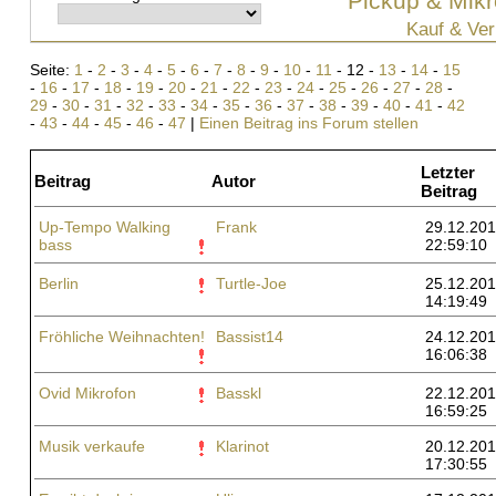
Pickup & Mikr
Kauf & Ver
Seite:
1
-
2
-
3
-
4
-
5
-
6
-
7
-
8
-
9
-
10
-
11
- 12 -
13
-
14
-
15
-
16
-
17
-
18
-
19
-
20
-
21
-
22
-
23
-
24
-
25
-
26
-
27
-
28
-
29
-
30
-
31
-
32
-
33
-
34
-
35
-
36
-
37
-
38
-
39
-
40
-
41
-
42
-
43
-
44
-
45
-
46
-
47
|
Einen Beitrag ins Forum stellen
Letzter
Beitrag
Autor
Beitrag
Up-Tempo Walking
Frank
29.12.201
bass
22:59:10
Berlin
Turtle-Joe
25.12.201
14:19:49
Fröhliche Weihnachten!
Bassist14
24.12.201
16:06:38
Ovid Mikrofon
Basskl
22.12.201
16:59:25
Musik verkaufe
Klarinot
20.12.201
17:30:55