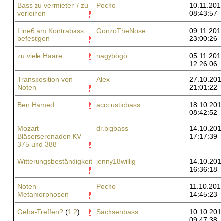
Bass zu vermieten / zu
Pocho
10.11.201
verleihen
08:43:57
Line6 am Kontrabass
GonzoTheNose
09.11.201
befestigen
23:00:26
zu viele Haare
nagybögö
05.11.201
12:26:06
Transposition von
Alex
27.10.201
Noten
21:01:22
Ben Hamed
accousticbass
18.10.201
08:42:52
Mozart
dr.bigbass
14.10.201
Bläserserenaden KV
17:17:39
375 und 388
Witterungsbeständigkeit
jenny18willig
14.10.201
16:36:18
Noten -
Pocho
11.10.201
Metamorphosen
14:45:23
Geba-Treffen?
(
1
2
)
Sachsenbass
10.10.201
09:47:38