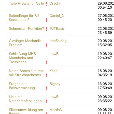
Tiefe F-Saite für Cello
DrJohn
29.08.201
00:54:10
Saitenlänge für 7/8
Daniel_N
27.08.201
Kontrabass?
00:45:20
Schnecke - Funktion?
FJTBass
22.08.201
23:45:59
Clevinger Mechanik
tom5string
20.08.201
Problem
15:32:05
Schließung MHS
LowB
19.08.201
Mannheim und
22:40:47
Trossingen
Noten Bottesini h-moll
Yoshi
18.08.201
mit Streichorchester
04:35:19
Fragen zur
Bigsby
13.08.201
Bassvermietung
17:50:49
Liste mit
LowB
09.08.201
Notenempfehlungen
23:35:22
Silberumwicklung am
MartinN.
09.08.201
Bogen
11:18:56