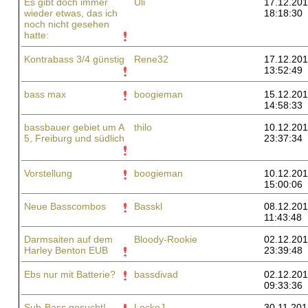
Es gibt doch immer
Uli
17.12.201
wieder etwas, das ich
18:18:30
noch nicht gesehen
hatte:
Kontrabass 3/4 günstig
Rene32
17.12.201
13:52:49
bass max
boogieman
15.12.201
14:58:33
bassbauer gebiet um A
thilo
10.12.201
5, Freiburg und südlich
23:37:34
Vorstellung
boogieman
10.12.201
15:00:06
Neue Basscombos
Basskl
08.12.201
11:43:48
Darmsaiten auf dem
Bloody-Rookie
02.12.201
Harley Benton EUB
23:39:48
Ebs nur mit Batterie?
bassdivad
02.12.201
09:33:36
Sub-Bass gesucht!
LockeJ
30.11.201