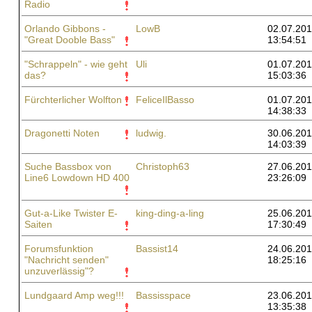
Radio
Orlando Gibbons -
LowB
02.07.201
"Great Dooble Bass"
13:54:51
"Schrappeln" - wie geht
Uli
01.07.201
das?
15:03:36
Fürchterlicher Wolfton
FeliceIlBasso
01.07.201
14:38:33
Dragonetti Noten
ludwig.
30.06.201
14:03:39
Suche Bassbox von
Christoph63
27.06.201
Line6 Lowdown HD 400
23:26:09
Gut-a-Like Twister E-
king-ding-a-ling
25.06.201
Saiten
17:30:49
Forumsfunktion
Bassist14
24.06.201
"Nachricht senden"
18:25:16
unzuverlässig"?
Lundgaard Amp weg!!!
Bassisspace
23.06.201
13:35:38