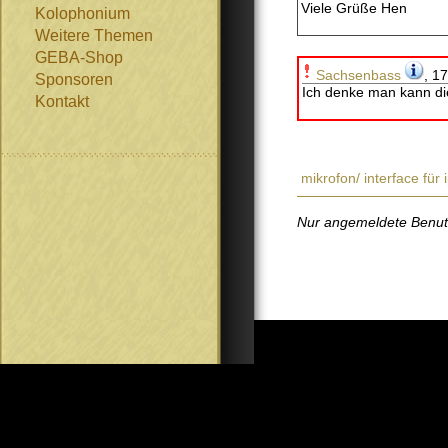
Viele Grüße Hen
Kolophonium
Weitere Themen
GEBA-Shop
Sachsenbass
, 1
Sponsoren
Ich denke man kann die
Kontakt
mikrofon/ interface für
Nur angemeldete Benutze