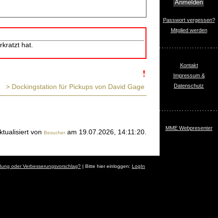
Passwort vergessen?
Mitglied werden
kratzt hat.
Kontakt
Impressum &
> Dockingstation für Pickups von David Gage
Datenschutz
MME Webpresenter
ktualisiert von
am 19.07.2026, 14:11:20.
Besucher
dung oder Verbesserungsvorschlag?
| Bitte hier einloggen:
LogIn