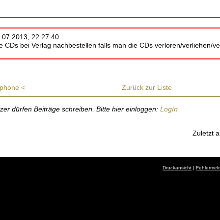
7.07.2013, 22:27:40
 CDs bei Verlag nachbestellen falls man die CDs verloren/verliehen/ver
 iphone <
Zurück zur Liste
r dürfen Beiträge schreiben. Bitte hier einloggen:
LogIn
Zuletzt a
Druckansicht
|
Fehlermel