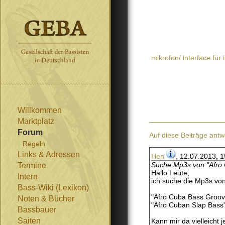
mikrofon/ interface für
Willkommen
Marktplatz
Forum
Auf diese Beiträge antw
Regeln
Links & Adressen
Hen
, 12.07.2013, 
Suche Mp3s von "Afro 
Termine
Hallo Leute,
Intern
ich suche die Mp3s vo
Bass-Wiki (Lexikon)
"Afro Cuba Bass Groov
Noten & Bücher
"Afro Cuban Slap Bass
Bassbauer
Saiten
Kann mir da vielleicht