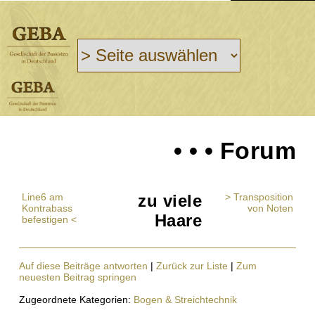
• • • Forum
Line6 am
zu viele
> Transposition
Kontrabass
von Noten
Haare
befestigen <
Auf diese Beiträge antworten
|
Zurück zur Liste
|
Zum
neuesten Beitrag springen
Zugeordnete Kategorien:
Bogen & Streichtechnik