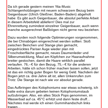
Da ich gerade gestern meinen Yita-Music
Schlangenholzbogen mit neuem schwarzem Bezug beim
Geigenbauer (Ulrich Gleißner, Baden-Baden) abgeholt
habe: Es gibt auch Geigenbauer, die absolut perfekte Arbeit
in diesem Arbeitsfeld abliefern! Dies mal zur
Ehrenrettung zumindest einzelner Geigenbauer, auch wenn
manche ausgerechnet Baßbögen nicht gerne neu beziehen.
Dazu wurden noch folgende Optimierungen vorgenommen,
die bei Chinabögen eingerechnet werden sollten: Stoß
zwischen Beinchen und Stange plan gemacht,
eingedrücktes Pariser Auge wieder plan mit
Froschoberfläche gemacht, neues Daumenleder und
Silberumwicklung, Maul am Köpfchen zur Haaraufnahme
breiter gestochen, damit die Haare wirklich parallel
verlaufen. 76,--€ für den Bezug, 75,--€ für die anderen
Arbeiten, hätte ich schon früher machen lassen sollen, jetzt
ist das ein richtig guter Bogen für wenig Geld. Nachdem der
Bogen jetzt ca. drei Jahre alt ist, allen Unkenrufen zum
Trotz: Die Stange ist nach wie vor absolut gerade.
Das Aufbringen des Kolophoniums war etwas schwierig, ich
hatte extra darum gebeten keinen Kolophoniumstaub
aufzubringen. Also, ein altes Stück Pops genommen, im
Wasserbad auf ca. 45°C erhitzt und dann feste druff...
Nächstes mal werde ich einen Gummihandschuh links
tragen...