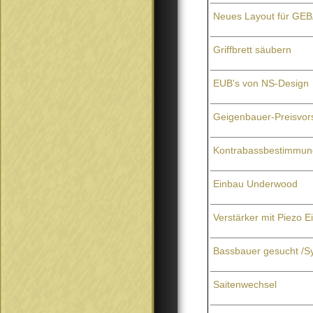
Neues Layout für GEB
Griffbrett säubern
EUB's von NS-Design
Geigenbauer-Preisvors
Kontrabassbestimmun
Einbau Underwood
Verstärker mit Piezo 
Bassbauer gesucht /Sy
Saitenwechsel