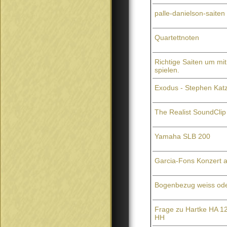
palle-danielson-saiten
Quartettnoten
Richtige Saiten um mi
spielen.
Exodus - Stephen Kat
The Realist SoundClip
Yamaha SLB 200
Garcia-Fons Konzert 
Bogenbezug weiss od
Frage zu Hartke HA 12
HH