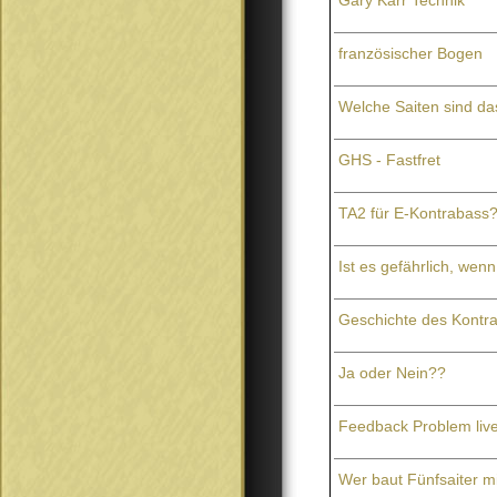
Gary Karr Technik
französischer Bogen
Welche Saiten sind da
GHS - Fastfret
TA2 für E-Kontrabass
Ist es gefährlich, wenn
Geschichte des Kontr
Ja oder Nein??
Feedback Problem liv
Wer baut Fünfsaiter m