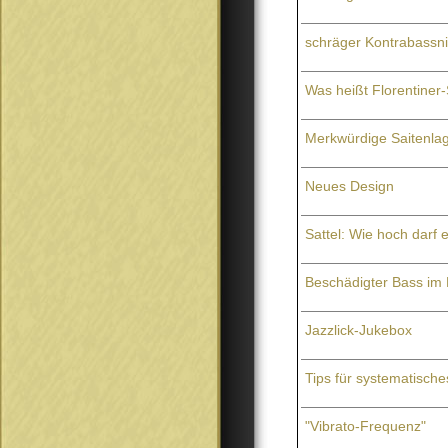
schräger Kontrabassn
Was heißt Florentiner-
Merkwürdige Saitenla
Neues Design
Sattel: Wie hoch darf 
Beschädigter Bass im
Jazzlick-Jukebox
Tips für systematisch
"Vibrato-Frequenz"