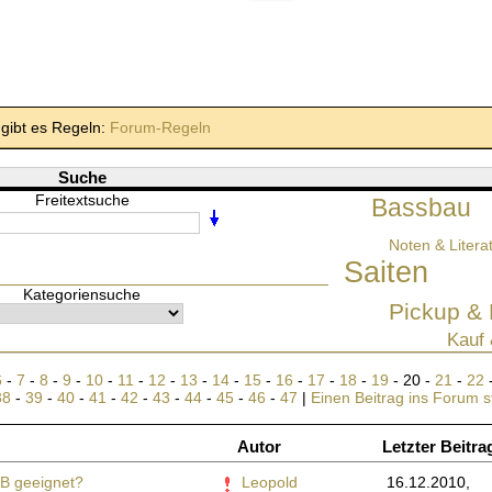
gibt es Regeln:
Forum-Regeln
Suche
Freitextsuche
Bassbau
Noten & Litera
Saiten
Kategoriensuche
Pickup & 
Kauf 
6
-
7
-
8
-
9
-
10
-
11
-
12
-
13
-
14
-
15
-
16
-
17
-
18
-
19
- 20 -
21
-
22
38
-
39
-
40
-
41
-
42
-
43
-
44
-
45
-
46
-
47
|
Einen Beitrag ins Forum s
Autor
Letzter Beitra
B geeignet?
Leopold
16.12.2010,