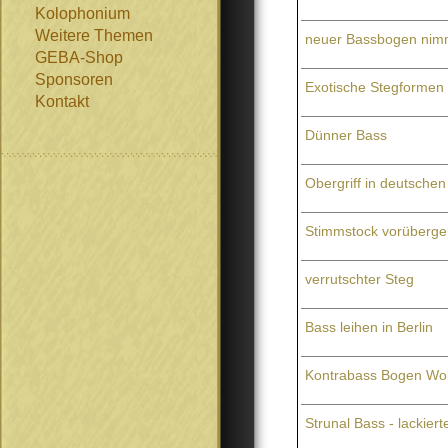
Kolophonium
Weitere Themen
neuer Bassbogen nimm
GEBA-Shop
Sponsoren
Exotische Stegformen
Kontakt
Dünner Bass
Obergriff in deutsche
Stimmstock vorüberge
verrutschter Steg
Bass leihen in Berlin
Kontrabass Bogen Wol
Strunal Bass - lackier