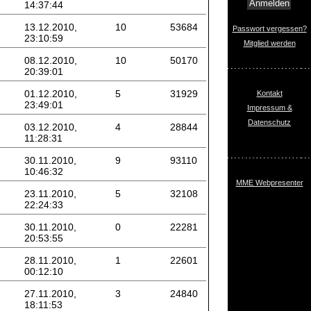
14:37:44
13.12.2010,
10
53684
Passwort vergessen?
23:10:59
Mitglied werden
08.12.2010,
10
50170
20:39:01
01.12.2010,
5
31929
Kontakt
23:49:01
Impressum &
Datenschutz
03.12.2010,
4
28844
11:28:31
30.11.2010,
9
93110
10:46:32
MME Webpresenter
23.11.2010,
5
32108
22:24:33
30.11.2010,
0
22281
20:53:55
28.11.2010,
1
22601
00:12:10
27.11.2010,
3
24840
18:11:53