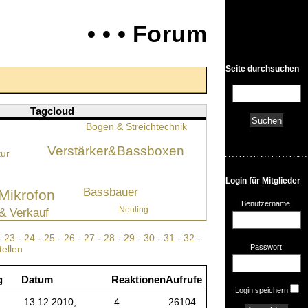
• • • Forum
Seite durchsuchen
Tagcloud
Bogen & Streichtechnik
Verstärker&Bassboxen
tur
Login für Mitglieder
Bassbauer
Mikrofon
Benutzername:
Neuling
& Verkauf
-
23
-
24
-
25
-
26
-
27
-
28
-
29
-
30
-
31
-
32
-
Passwort:
tellen
g
Datum
Reaktionen
Aufrufe
Login speichern
13.12.2010,
4
26104