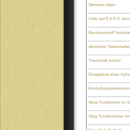
Stimmen üben
Cello auf E A D G sti
Rachmaninoff Vocalise
deutscher Saitenhalte
Traumhaft schön!
Einspielzeit einer hoh
Kontrabassbestimmun
Neue Funktionen im 
Steg-Tonabnehmer für