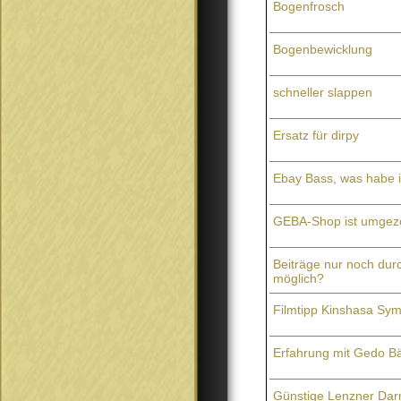
Bogenfrosch
Bogenbewicklung
schneller slappen
Ersatz für dirpy
Ebay Bass, was habe 
GEBA-Shop ist umgez
Beiträge nur noch du
möglich?
Filmtipp Kinshasa Sy
Erfahrung mit Gedo B
Günstige Lenzner Dar