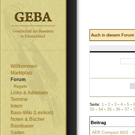
Auch in diesem Forum 
Willkommen
Marktplatz
Forum
Regeln
Links & Adressen
Termine
Seite:
1
-
2
-
3
-
4
-
5
-
Intern
33
-
34
-
35
-
36
-
37
-
Bass-Wiki (Lexikon)
Noten & Bücher
Beitrag
Bassbauer
Saiten
AER Compact 60/2 - K