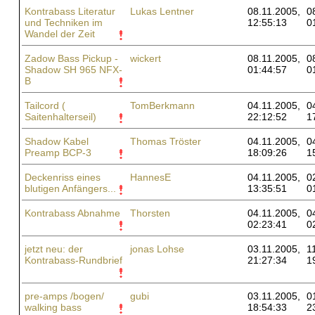
Kontrabass Literatur
Lukas Lentner
08.11.2005,
0
und Techniken im
12:55:13
0
Wandel der Zeit
Zadow Bass Pickup -
wickert
08.11.2005,
0
Shadow SH 965 NFX-
01:44:57
0
B
Tailcord (
TomBerkmann
04.11.2005,
0
Saitenhalterseil)
22:12:52
1
Shadow Kabel
Thomas Tröster
04.11.2005,
0
Preamp BCP-3
18:09:26
1
Deckenriss eines
HannesE
04.11.2005,
0
blutigen Anfängers...
13:35:51
0
Kontrabass Abnahme
Thorsten
04.11.2005,
0
02:23:41
0
jetzt neu: der
jonas Lohse
03.11.2005,
1
Kontrabass-Rundbrief
21:27:34
1
pre-amps /bogen/
gubi
03.11.2005,
0
walking bass
18:54:33
2