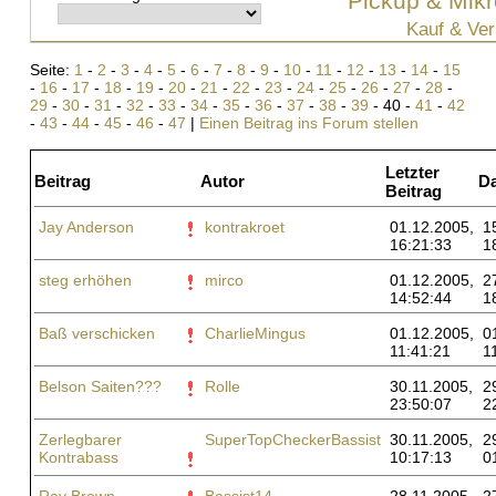
Pickup & Mikr
Kauf & Ver
Seite:
1
-
2
-
3
-
4
-
5
-
6
-
7
-
8
-
9
-
10
-
11
-
12
-
13
-
14
-
15
-
16
-
17
-
18
-
19
-
20
-
21
-
22
-
23
-
24
-
25
-
26
-
27
-
28
-
29
-
30
-
31
-
32
-
33
-
34
-
35
-
36
-
37
-
38
-
39
- 40 -
41
-
42
-
43
-
44
-
45
-
46
-
47
|
Einen Beitrag ins Forum stellen
Letzter
Beitrag
Autor
D
Beitrag
Jay Anderson
kontrakroet
01.12.2005,
1
16:21:33
1
steg erhöhen
mirco
01.12.2005,
2
14:52:44
1
Baß verschicken
CharlieMingus
01.12.2005,
0
11:41:21
1
Belson Saiten???
Rolle
30.11.2005,
2
23:50:07
2
Zerlegbarer
SuperTopCheckerBassist
30.11.2005,
2
Kontrabass
10:17:13
0