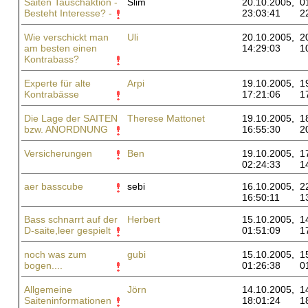
Saiten Tauschaktion -
Slim
20.10.2005,
0
Besteht Interesse? -
23:03:41
2
Wie verschickt man
Uli
20.10.2005,
2
am besten einen
14:29:03
1
Kontrabass?
Experte für alte
Arpi
19.10.2005,
1
Kontrabässe
17:21:06
1
Die Lage der SAITEN
Therese Mattonet
19.10.2005,
1
bzw. ANORDNUNG
16:55:30
2
Versicherungen
Ben
19.10.2005,
1
02:24:33
1
aer basscube
sebi
16.10.2005,
2
16:50:11
1
Bass schnarrt auf der
Herbert
15.10.2005,
1
D-saite,leer gespielt
01:51:09
1
noch was zum
gubi
15.10.2005,
1
bogen....
01:26:38
0
Allgemeine
Jörn
14.10.2005,
1
Saiteninformationen
18:01:24
1