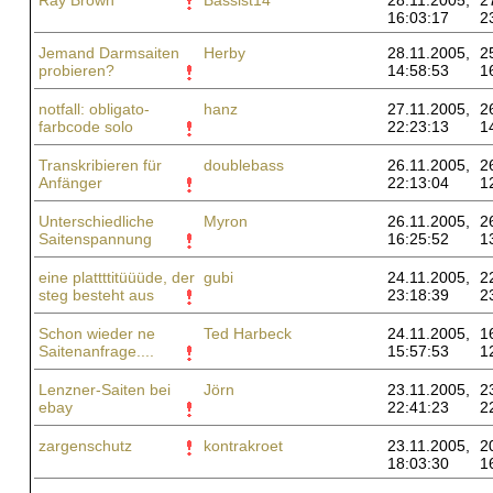
Ray Brown
Bassist14
28.11.2005,
2
16:03:17
2
Jemand Darmsaiten
Herby
28.11.2005,
2
probieren?
14:58:53
1
notfall: obligato-
hanz
27.11.2005,
2
farbcode solo
22:23:13
1
Transkribieren für
doublebass
26.11.2005,
2
Anfänger
22:13:04
1
Unterschiedliche
Myron
26.11.2005,
2
Saitenspannung
16:25:52
1
eine plattttitüüüde, der
gubi
24.11.2005,
2
steg besteht aus
23:18:39
2
Schon wieder ne
Ted Harbeck
24.11.2005,
1
Saitenanfrage....
15:57:53
1
Lenzner-Saiten bei
Jörn
23.11.2005,
2
ebay
22:41:23
2
zargenschutz
kontrakroet
23.11.2005,
2
18:03:30
1