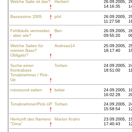
Welche Saite ist das?
Herbert
26.09.2005,
2
14:16:35
1
Bassissimo 2005
phil
26.09.2005,
2
11:27:58
1
Fehlkäufe vermeiden
Ben
26.09.2005,
2
- aber wie?
09:55:20
0
Welche Saiten für
Andreas14
25.09.2005,
2
meinen Bass?
18:17:40
1
Obligato?
Suche einen
Torben
24.09.2005,
2
Kontrabass
18:51:00
1
Tonabnehmer / Pick-
Up
rotosound-saiten
belair
24.09.2005,
1
16:02:28
2
Tonabnehmer/Pick-UP
Torben
24.09.2005,
2
15:58:54
1
Herkunft des Namens
Marion Krahn
23.09.2005,
1
"Oma"
17:40:43
1