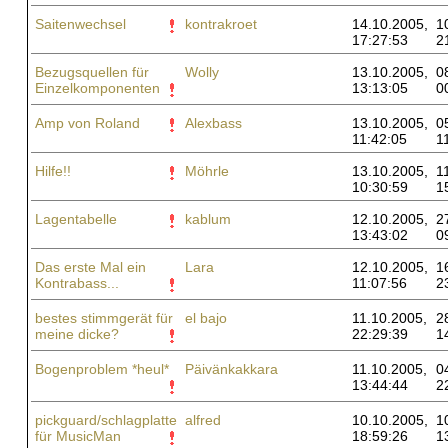
Saitenwechsel
kontrakroet
14.10.2005,
1
17:27:53
2
Bezugsquellen für
Wolly
13.10.2005,
0
Einzelkomponenten
13:13:05
0
Amp von Roland
Alexbass
13.10.2005,
0
11:42:05
1
Hilfe!!
Möhrle
13.10.2005,
1
10:30:59
1
Lagentabelle
kablum
12.10.2005,
2
13:43:02
0
Das erste Mal ein
Lara
12.10.2005,
1
Kontrabass...
11:07:56
2
bestes stimmgerät für
el bajo
11.10.2005,
2
meine dicke?
22:29:39
1
Bogenproblem *heul*
Päivänkakkara
11.10.2005,
0
13:44:44
2
pickguard/schlagplatte
alfred
10.10.2005,
1
für MusicMan
18:59:26
1