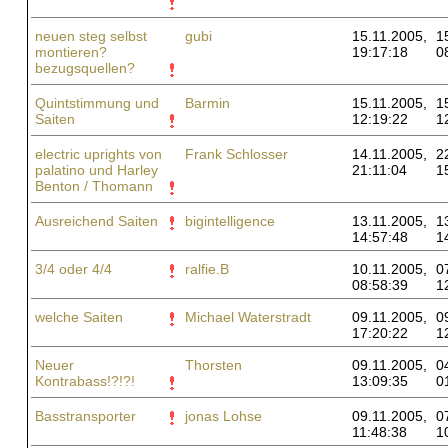
neuen steg selbst
gubi
15.11.2005,
1
montieren?
19:17:18
0
bezugsquellen?
Quintstimmung und
Barmin
15.11.2005,
1
Saiten
12:19:22
1
electric uprights von
Frank Schlosser
14.11.2005,
2
palatino und Harley
21:11:04
1
Benton / Thomann
Ausreichend Saiten
bigintelligence
13.11.2005,
1
14:57:48
1
3/4 oder 4/4
ralfie.B
10.11.2005,
0
08:58:39
1
welche Saiten
Michael Waterstradt
09.11.2005,
0
17:20:22
1
Neuer
Thorsten
09.11.2005,
0
Kontrabass!?!?!
13:09:35
0
Basstransporter
jonas Lohse
09.11.2005,
0
11:48:38
1