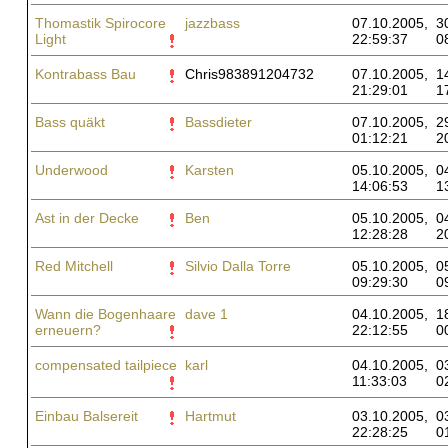
Thomastik Spirocore
jazzbass
07.10.2005,
3
Light
22:59:37
0
Kontrabass Bau
Chris983891204732
07.10.2005,
1
21:29:01
1
Bass quäkt
Bassdieter
07.10.2005,
2
01:12:21
2
Underwood
Karsten
05.10.2005,
0
14:06:53
1
Ast in der Decke
Ben
05.10.2005,
0
12:28:28
2
Red Mitchell
Silvio Dalla Torre
05.10.2005,
0
09:29:30
0
Wann die Bogenhaare
dave 1
04.10.2005,
1
erneuern?
22:12:55
0
compensated tailpiece
karl
04.10.2005,
0
11:33:03
0
Einbau Balsereit
Hartmut
03.10.2005,
0
22:28:25
0