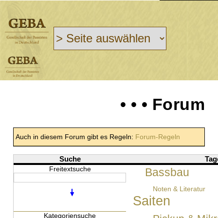
• • • Forum
Auch in diesem Forum gibt es Regeln:
Forum-Regeln
Suche
Tag
Freitextsuche
Bassbau
Noten & Literatur
Saiten
Kategoriensuche