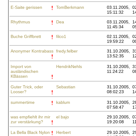
E-Saite gerissen
TomBerkmann
03.11.2005,
0
15:11:32
1
Rhythmus
Dea
03.11.2005,
1
11:45:34
0
Buche Griffbrett
filco1
02.11.2005,
0
19:59:22
0
Anonymer Kontrabass
fredy.felber
31.10.2005,
3
13:52:35
1
Import von
HendrikNehls
31.10.2005,
3
ausländischen
11:24:22
0
KBässen
Guter Trick, oder
Sebastian
31.10.2005,
0
Looser?
08:02:23
1
summertime
kablum
31.10.2005,
2
07:58:47
1
was empfiehlt ihr mir
el bajo
29.10.2005,
0
zur verstärkung?
19:20:08
1
La Bella Black Nylon
Herbert
29.10.2005,
2