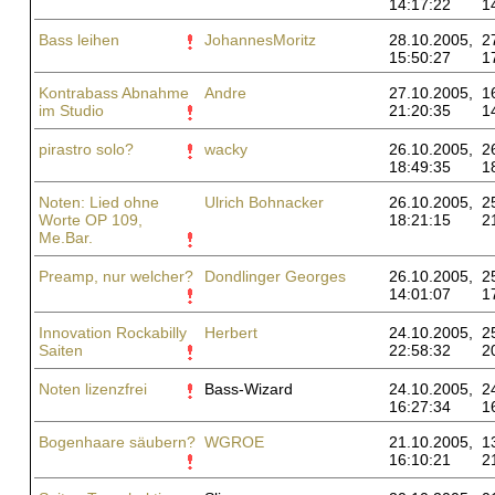
14:17:22
1
Bass leihen
JohannesMoritz
28.10.2005,
2
15:50:27
1
Kontrabass Abnahme
Andre
27.10.2005,
1
im Studio
21:20:35
1
pirastro solo?
wacky
26.10.2005,
2
18:49:35
1
Noten: Lied ohne
Ulrich Bohnacker
26.10.2005,
2
Worte OP 109,
18:21:15
2
Me.Bar.
Preamp, nur welcher?
Dondlinger Georges
26.10.2005,
2
14:01:07
1
Innovation Rockabilly
Herbert
24.10.2005,
2
Saiten
22:58:32
2
Noten lizenzfrei
Bass-Wizard
24.10.2005,
2
16:27:34
1
Bogenhaare säubern?
WGROE
21.10.2005,
1
16:10:21
2