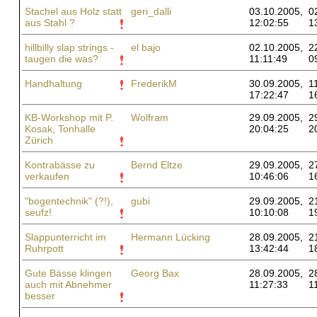
Stachel aus Holz statt
geri_dalli
03.10.2005,
0
aus Stahl ?
12:02:55
1
hillbilly slap strings -
el bajo
02.10.2005,
2
taugen die was?
11:11:49
0
Handhaltung
FrederikM
30.09.2005,
1
17:22:47
1
KB-Workshop mit P.
Wolfram
29.09.2005,
2
Kosak, Tonhalle
20:04:25
2
Zürich
Kontrabässe zu
Bernd Eltze
29.09.2005,
2
verkaufen
10:46:06
1
"bogentechnik" (?!),
gubi
29.09.2005,
2
seufz!
10:10:08
1
Slappunterricht im
Hermann Lücking
28.09.2005,
2
Ruhrpott
13:42:44
1
Gute Bässe klingen
Georg Bax
28.09.2005,
2
auch mit Abnehmer
11:27:33
1
besser