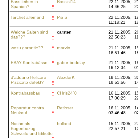
Bass leihen in
Bassist14
22.11.2005,
2
Spanien?
14:46:25
2
l'archet allemand
Pia S
22.11.2005,
1
11:19:21
1
Welche Saiten sind
carsten
21.11.2005,
2
das???
22:50:23
1
wozu garantie??
marvin
21.11.2005,
1
16:51:46
1
EBAY-Kontrabässe
gabor bodolay
21.11.2005,
1
16:12:34
0
d'addario Helicore
AlexderK
18.11.2005,
3
Pizzicato defekt?
18:53:56
1
Kontrabassbau
CHris24´0
16.11.2005,
1
17:00:29
2
Reparatur contra
Ratloser
16.11.2005,
1
Neukauf
03:46:48
0
Nochmals
holland
15.11.2005,
2
Bogenbezug:
22:57:21
1
Schweife und Etikette