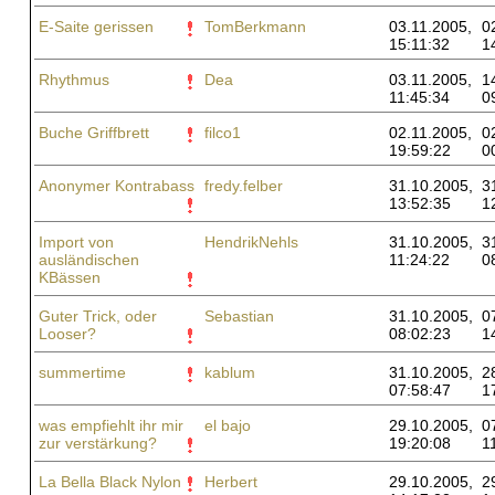
E-Saite gerissen
TomBerkmann
03.11.2005,
0
15:11:32
1
Rhythmus
Dea
03.11.2005,
1
11:45:34
0
Buche Griffbrett
filco1
02.11.2005,
0
19:59:22
0
Anonymer Kontrabass
fredy.felber
31.10.2005,
3
13:52:35
1
Import von
HendrikNehls
31.10.2005,
3
ausländischen
11:24:22
0
KBässen
Guter Trick, oder
Sebastian
31.10.2005,
0
Looser?
08:02:23
1
summertime
kablum
31.10.2005,
2
07:58:47
1
was empfiehlt ihr mir
el bajo
29.10.2005,
0
zur verstärkung?
19:20:08
1
La Bella Black Nylon
Herbert
29.10.2005,
2