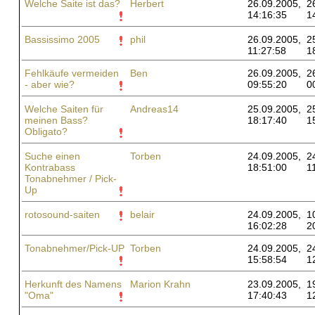
Welche Saite ist das?
Herbert
26.09.2005,
2
14:16:35
1
Bassissimo 2005
phil
26.09.2005,
2
11:27:58
1
Fehlkäufe vermeiden
Ben
26.09.2005,
2
- aber wie?
09:55:20
0
Welche Saiten für
Andreas14
25.09.2005,
2
meinen Bass?
18:17:40
1
Obligato?
Suche einen
Torben
24.09.2005,
2
Kontrabass
18:51:00
1
Tonabnehmer / Pick-
Up
rotosound-saiten
belair
24.09.2005,
1
16:02:28
2
Tonabnehmer/Pick-UP
Torben
24.09.2005,
2
15:58:54
1
Herkunft des Namens
Marion Krahn
23.09.2005,
1
"Oma"
17:40:43
1