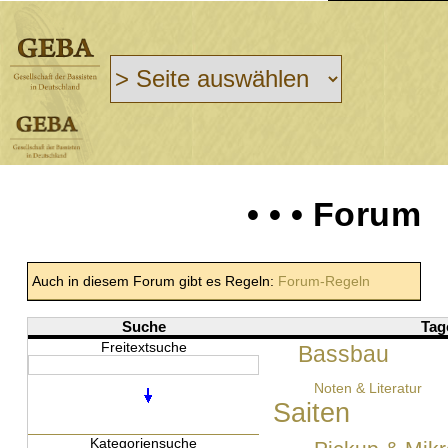
• • • Forum
Auch in diesem Forum gibt es Regeln:
Forum-Regeln
Suche
Tag
Freitextsuche
Bassbau
Noten & Literatur
Saiten
Kategoriensuche