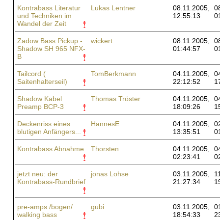
Kontrabass Literatur
Lukas Lentner
08.11.2005,
0
und Techniken im
12:55:13
0
Wandel der Zeit
Zadow Bass Pickup -
wickert
08.11.2005,
0
Shadow SH 965 NFX-
01:44:57
0
B
Tailcord (
TomBerkmann
04.11.2005,
0
Saitenhalterseil)
22:12:52
1
Shadow Kabel
Thomas Tröster
04.11.2005,
0
Preamp BCP-3
18:09:26
1
Deckenriss eines
HannesE
04.11.2005,
0
blutigen Anfängers...
13:35:51
0
Kontrabass Abnahme
Thorsten
04.11.2005,
0
02:23:41
0
jetzt neu: der
jonas Lohse
03.11.2005,
1
Kontrabass-Rundbrief
21:27:34
1
pre-amps /bogen/
gubi
03.11.2005,
0
walking bass
18:54:33
2