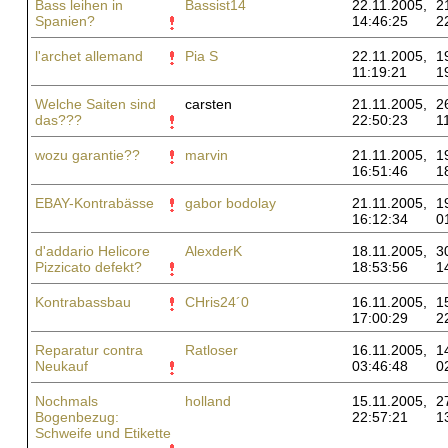
Bass leihen in
Bassist14
22.11.2005,
2
Spanien?
14:46:25
2
l'archet allemand
Pia S
22.11.2005,
1
11:19:21
1
Welche Saiten sind
carsten
21.11.2005,
2
das???
22:50:23
1
wozu garantie??
marvin
21.11.2005,
1
16:51:46
1
EBAY-Kontrabässe
gabor bodolay
21.11.2005,
1
16:12:34
0
d'addario Helicore
AlexderK
18.11.2005,
3
Pizzicato defekt?
18:53:56
1
Kontrabassbau
CHris24´0
16.11.2005,
1
17:00:29
2
Reparatur contra
Ratloser
16.11.2005,
1
Neukauf
03:46:48
0
Nochmals
holland
15.11.2005,
2
Bogenbezug:
22:57:21
1
Schweife und Etikette