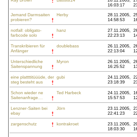
Ray Brown
Bassist14
28.11.2005,
2
16:03:17
2
Jemand Darmsaiten
Herby
28.11.2005,
2
probieren?
14:58:53
1
notfall: obligato-
hanz
27.11.2005,
2
farbcode solo
22:23:13
1
Transkribieren für
doublebass
26.11.2005,
2
Anfänger
22:13:04
1
Unterschiedliche
Myron
26.11.2005,
2
Saitenspannung
16:25:52
1
eine plattttitüüüde, der
gubi
24.11.2005,
2
steg besteht aus
23:18:39
2
Schon wieder ne
Ted Harbeck
24.11.2005,
1
Saitenanfrage....
15:57:53
1
Lenzner-Saiten bei
Jörn
23.11.2005,
2
ebay
22:41:23
2
zargenschutz
kontrakroet
23.11.2005,
2
18:03:30
1