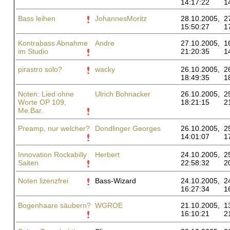
14:17:22
1
Bass leihen
JohannesMoritz
28.10.2005,
2
15:50:27
1
Kontrabass Abnahme
Andre
27.10.2005,
1
im Studio
21:20:35
1
pirastro solo?
wacky
26.10.2005,
2
18:49:35
1
Noten: Lied ohne
Ulrich Bohnacker
26.10.2005,
2
Worte OP 109,
18:21:15
2
Me.Bar.
Preamp, nur welcher?
Dondlinger Georges
26.10.2005,
2
14:01:07
1
Innovation Rockabilly
Herbert
24.10.2005,
2
Saiten
22:58:32
2
Noten lizenzfrei
Bass-Wizard
24.10.2005,
2
16:27:34
1
Bogenhaare säubern?
WGROE
21.10.2005,
1
16:10:21
2