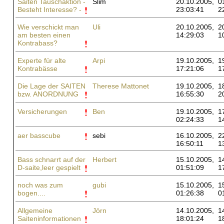
Saiten Tauschaktion -
Slim
20.10.2005,
0
Besteht Interesse? -
23:03:41
2
Wie verschickt man
Uli
20.10.2005,
2
am besten einen
14:29:03
1
Kontrabass?
Experte für alte
Arpi
19.10.2005,
1
Kontrabässe
17:21:06
1
Die Lage der SAITEN
Therese Mattonet
19.10.2005,
1
bzw. ANORDNUNG
16:55:30
2
Versicherungen
Ben
19.10.2005,
1
02:24:33
1
aer basscube
sebi
16.10.2005,
2
16:50:11
1
Bass schnarrt auf der
Herbert
15.10.2005,
1
D-saite,leer gespielt
01:51:09
1
noch was zum
gubi
15.10.2005,
1
bogen....
01:26:38
0
Allgemeine
Jörn
14.10.2005,
1
Saiteninformationen
18:01:24
1