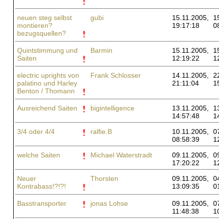
neuen steg selbst
gubi
15.11.2005,
1
montieren?
19:17:18
0
bezugsquellen?
Quintstimmung und
Barmin
15.11.2005,
1
Saiten
12:19:22
1
electric uprights von
Frank Schlosser
14.11.2005,
2
palatino und Harley
21:11:04
1
Benton / Thomann
Ausreichend Saiten
bigintelligence
13.11.2005,
1
14:57:48
1
3/4 oder 4/4
ralfie.B
10.11.2005,
0
08:58:39
1
welche Saiten
Michael Waterstradt
09.11.2005,
0
17:20:22
1
Neuer
Thorsten
09.11.2005,
0
Kontrabass!?!?!
13:09:35
0
Basstransporter
jonas Lohse
09.11.2005,
0
11:48:38
1