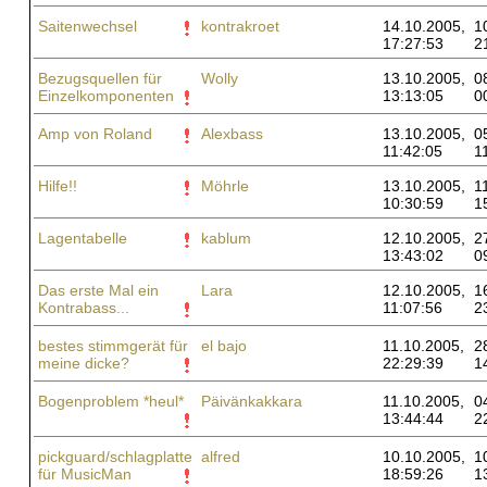
Saitenwechsel
kontrakroet
14.10.2005,
1
17:27:53
2
Bezugsquellen für
Wolly
13.10.2005,
0
Einzelkomponenten
13:13:05
0
Amp von Roland
Alexbass
13.10.2005,
0
11:42:05
1
Hilfe!!
Möhrle
13.10.2005,
1
10:30:59
1
Lagentabelle
kablum
12.10.2005,
2
13:43:02
0
Das erste Mal ein
Lara
12.10.2005,
1
Kontrabass...
11:07:56
2
bestes stimmgerät für
el bajo
11.10.2005,
2
meine dicke?
22:29:39
1
Bogenproblem *heul*
Päivänkakkara
11.10.2005,
0
13:44:44
2
pickguard/schlagplatte
alfred
10.10.2005,
1
für MusicMan
18:59:26
1