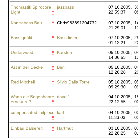
Thomastik Spirocore
jazzbass
07.10.2005,
3
Light
22:59:37
0
Kontrabass Bau
Chris983891204732
07.10.2005,
1
21:29:01
1
Bass quäkt
Bassdieter
07.10.2005,
2
01:12:21
2
Underwood
Karsten
05.10.2005,
0
14:06:53
1
Ast in der Decke
Ben
05.10.2005,
0
12:28:28
2
Red Mitchell
Silvio Dalla Torre
05.10.2005,
0
09:29:30
0
Wann die Bogenhaare
dave 1
04.10.2005,
1
erneuern?
22:12:55
0
compensated tailpiece
karl
04.10.2005,
0
11:33:03
0
Einbau Balsereit
Hartmut
03.10.2005,
0
22:28:25
0