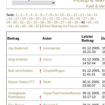
Pickup & Mikr
Kauf & Ver
Seite:
1
-
2
-
3
-
4
-
5
-
6
-
7
-
8
-
9
-
10
-
11
-
12
-
13
-
14
-
15
-
16
-
17
-
18
-
19
-
20
-
21
-
22
-
23
-
24
-
25
-
26
-
27
-
28
-
29
-
30
-
31
-
32
-
33
-
34
-
35
-
36
-
37
-
38
-
39
- 40 -
41
-
42
-
43
-
44
-
45
-
46
-
47
|
Einen Beitrag ins Forum stellen
Letzter
Beitrag
Autor
D
Beitrag
Jay Anderson
kontrakroet
01.12.2005,
1
16:21:33
1
steg erhöhen
mirco
01.12.2005,
2
14:52:44
1
Baß verschicken
CharlieMingus
01.12.2005,
0
11:41:21
1
Belson Saiten???
Rolle
30.11.2005,
2
23:50:07
2
Zerlegbarer
SuperTopCheckerBassist
30.11.2005,
2
Kontrabass
10:17:13
0