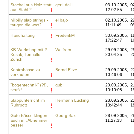
Stachel aus Holz statt
geri_dalli
03.10.2005,
0
aus Stahl ?
12:02:55
1
hillbilly slap strings -
el bajo
02.10.2005,
2
taugen die was?
11:11:49
0
Handhaltung
FrederikM
30.09.2005,
1
17:22:47
1
KB-Workshop mit P.
Wolfram
29.09.2005,
2
Kosak, Tonhalle
20:04:25
2
Zürich
Kontrabässe zu
Bernd Eltze
29.09.2005,
2
verkaufen
10:46:06
1
"bogentechnik" (?!),
gubi
29.09.2005,
2
seufz!
10:10:08
1
Slappunterricht im
Hermann Lücking
28.09.2005,
2
Ruhrpott
13:42:44
1
Gute Bässe klingen
Georg Bax
28.09.2005,
2
auch mit Abnehmer
11:27:33
1
besser