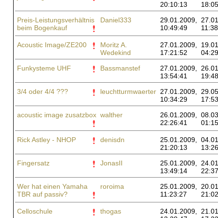
20:10:13
18:05
Preis-Leistungsverhältnis
Daniel333
29.01.2009,
27.01
beim Bogenkauf
10:49:49
11:38
Acoustic Image/ZE200
Moritz A.
27.01.2009,
19.01
Wedekind
17:21:52
04:29
Funkysteme UHF
Bassmanstef
27.01.2009,
26.01
13:54:41
19:48
3/4 oder 4/4 ???
leuchtturmwaerter
27.01.2009,
29.05
10:34:29
17:53
acoustic image zusatzbox
walther
26.01.2009,
08.03
22:26:41
01:15
Rick Astley - NHOP
denisdn
25.01.2009,
04.01
21:20:13
13:26
Fingersatz
JonasII
25.01.2009,
24.01
13:49:14
22:37
Wer hat einen Yamaha
roroima
25.01.2009,
20.01
TBR auf passiv?
11:23:27
21:02
Celloschule
thogas
24.01.2009,
21.01