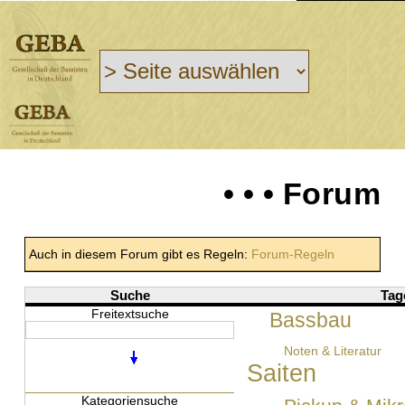
• • • Forum
Auch in diesem Forum gibt es Regeln:
Forum-Regeln
Suche
Tag
Freitextsuche
Bassbau
Noten & Literatur
Saiten
Kategoriensuche