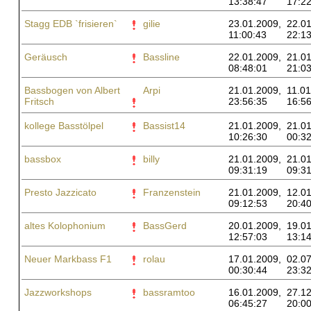
13:38:47
17:22
Stagg EDB `frisieren`
gilie
23.01.2009,
22.01
11:00:43
22:13
Geräusch
Bassline
22.01.2009,
21.01
08:48:01
21:03
Bassbogen von Albert
Arpi
21.01.2009,
11.01
Fritsch
23:56:35
16:56
kollege Basstölpel
Bassist14
21.01.2009,
21.01
10:26:30
00:32
bassbox
billy
21.01.2009,
21.01
09:31:19
09:31
Presto Jazzicato
Franzenstein
21.01.2009,
12.01
09:12:53
20:40
altes Kolophonium
BassGerd
20.01.2009,
19.01
12:57:03
13:14
Neuer Markbass F1
rolau
17.01.2009,
02.07
00:30:44
23:32
Jazzworkshops
bassramtoo
16.01.2009,
27.12
06:45:27
20:00