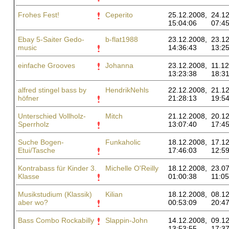
Frohes Fest!
Ceperito
25.12.2008,
24.12
15:04:06
07:45
Ebay 5-Saiter Gedo-
b-flat1988
23.12.2008,
23.12
music
14:36:43
13:25
einfache Grooves
Johanna
23.12.2008,
11.12
13:23:38
18:31
alfred stingel bass by
HendrikNehls
22.12.2008,
21.12
höfner
21:28:13
19:54
Unterschied Vollholz-
Mitch
21.12.2008,
20.12
Sperrholz
13:07:40
17:45
Suche Bogen-
Funkaholic
18.12.2008,
17.12
Etui/Tasche
17:46:03
12:59
Kontrabass für Kinder 3.
Michelle O'Reilly
18.12.2008,
23.07
Klasse
01:00:38
11:05
Musikstudium (Klassik)
Kilian
18.12.2008,
08.12
aber wo?
00:53:09
20:47
Bass Combo Rockabilly
Slappin-John
14.12.2008,
09.12
13:53:55
17:37