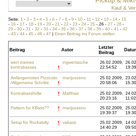
Pickup & Mikr
Kauf & Ver
Seite:
1
-
2
-
3
-
4
-
5
-
6
-
7
-
8
-
9
-
10
-
11
-
12
-
13
-
14
-
15
-
16
-
17
-
18
-
19
-
20
-
21
-
22
-
23
-
24
-
25
- 26 -
27
-
28
-
29
-
30
-
31
-
32
-
33
-
34
-
35
-
36
-
37
-
38
-
39
-
40
-
41
-
42
-
43
-
44
-
45
-
46
-
47
|
Einen Beitrag ins Forum stellen
Letzter
Beitrag
Autor
Datu
Beitrag
wert meines
ingwertasche
26.02.2009,
26.02
kontrabasses
22:54:52
19:39
Anfängernoten Pizzicato
marijuszeno
25.02.2009,
23.02
/Allgemeine Schritte
20:58:06
15:30
Kontrabasshülle
Matthias
25.02.2009,
24.02
20:23:16
11:02
Pattern für KBass??
marijuszeno
25.02.2009,
25.02
19:39:37
19:30
Setup für Rockabilly
vabass
25.02.2009,
14.02
14:40:29
09:50