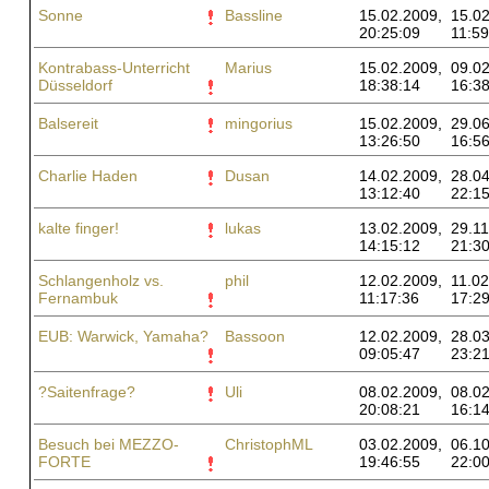
Sonne
Bassline
15.02.2009,
15.02
20:25:09
11:59
Kontrabass-Unterricht
Marius
15.02.2009,
09.02
Düsseldorf
18:38:14
16:38
Balsereit
mingorius
15.02.2009,
29.06
13:26:50
16:56
Charlie Haden
Dusan
14.02.2009,
28.04
13:12:40
22:15
kalte finger!
lukas
13.02.2009,
29.11
14:15:12
21:30
Schlangenholz vs.
phil
12.02.2009,
11.02
Fernambuk
11:17:36
17:29
EUB: Warwick, Yamaha?
Bassoon
12.02.2009,
28.03
09:05:47
23:21
?Saitenfrage?
Uli
08.02.2009,
08.02
20:08:21
16:14
Besuch bei MEZZO-
ChristophML
03.02.2009,
06.10
FORTE
19:46:55
22:00