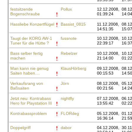
festsitzende
Pollux
12.12.2008,
08.12
Bogenschraube
01:39:24
14:04
Hassliebe Konzertflügel
Bassist_0815
11.12.2008,
08.12
14:51:35
15:07
Taugt der KORG AW-1
fussnote
10.12.2008,
10.12
Tuner für die Hütte ?
22:39:17
16:37
Bass selber fertig
Rebelzer
10.12.2008,
10.12
machen
21:14:00
01:22
Man kann nie genug
KlausHörberg
09.12.2008,
08.12
Saiten haben....
00:15:53
14:50
Verkaufsrang von
Jörn
08.12.2008,
05.12
Baßsaiten
00:21:56
14:24
Jetzt neu: Kontrabass
nightfly
07.12.2008,
06.12
Hero for Playstation III
13:55:42
02:22
Kontrabassproblem
FLORdeg
05.12.2008,
01.12
16:36:14
21:59
Doppelgriff
dabor
04.12.2008,
30.11