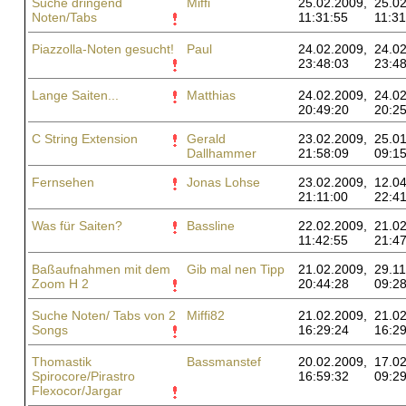
Suche dringend
Miffi
25.02.2009,
25.02
Noten/Tabs
11:31:55
11:31
Piazzolla-Noten gesucht!
Paul
24.02.2009,
24.02
23:48:03
23:48
Lange Saiten...
Matthias
24.02.2009,
24.02
20:49:20
20:25
C String Extension
Gerald
23.02.2009,
25.01
Dallhammer
21:58:09
09:15
Fernsehen
Jonas Lohse
23.02.2009,
12.04
21:11:00
22:41
Was für Saiten?
Bassline
22.02.2009,
21.02
11:42:55
21:47
Baßaufnahmen mit dem
Gib mal nen Tipp
21.02.2009,
29.11
Zoom H 2
20:44:28
09:28
Suche Noten/ Tabs von 2
Miffi82
21.02.2009,
21.02
Songs
16:29:24
16:29
Thomastik
Bassmanstef
20.02.2009,
17.02
Spirocore/Pirastro
16:59:32
09:29
Flexocor/Jargar