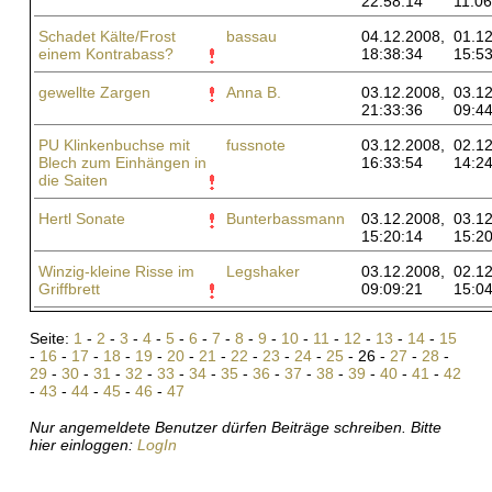
22:58:14
11:06
Schadet Kälte/Frost
bassau
04.12.2008,
01.12
einem Kontrabass?
18:38:34
15:53
gewellte Zargen
Anna B.
03.12.2008,
03.12
21:33:36
09:44
PU Klinkenbuchse mit
fussnote
03.12.2008,
02.12
Blech zum Einhängen in
16:33:54
14:24
die Saiten
Hertl Sonate
Bunterbassmann
03.12.2008,
03.12
15:20:14
15:20
Winzig-kleine Risse im
Legshaker
03.12.2008,
02.12
Griffbrett
09:09:21
15:04
Seite:
1
-
2
-
3
-
4
-
5
-
6
-
7
-
8
-
9
-
10
-
11
-
12
-
13
-
14
-
15
-
16
-
17
-
18
-
19
-
20
-
21
-
22
-
23
-
24
-
25
- 26 -
27
-
28
-
29
-
30
-
31
-
32
-
33
-
34
-
35
-
36
-
37
-
38
-
39
-
40
-
41
-
42
-
43
-
44
-
45
-
46
-
47
Nur angemeldete Benutzer dürfen Beiträge schreiben. Bitte
hier einloggen:
LogIn