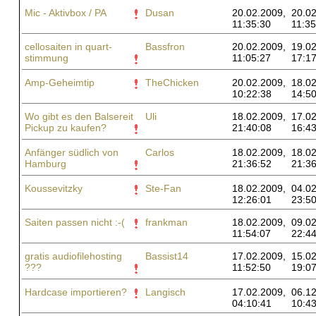
Mic - Aktivbox / PA
Dusan
20.02.2009,
20.02
11:35:30
11:35
cellosaiten in quart-
Bassfron
20.02.2009,
19.02
stimmung
11:05:27
17:17
Amp-Geheimtip
TheChicken
20.02.2009,
18.02
10:22:38
14:50
Wo gibt es den Balsereit
Uli
18.02.2009,
17.02
Pickup zu kaufen?
21:40:08
16:43
Anfänger südlich von
Carlos
18.02.2009,
18.02
Hamburg
21:36:52
21:36
Koussevitzky
Ste-Fan
18.02.2009,
04.02
12:26:01
23:50
Saiten passen nicht :-(
frankman
18.02.2009,
09.02
11:54:07
22:44
gratis audiofilehosting
Bassist14
17.02.2009,
15.02
???
11:52:50
19:07
Hardcase importieren?
Langisch
17.02.2009,
06.12
04:10:41
10:43