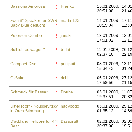
Bassiona Amorosa
FrankS.
15.01.2009,
14.01
20:51:08
21:46
zwei 8" Speaker für SWR
martin123
14.01.2009,
17.11
Baby Blue gesucht
10:19:04
11:39
Peterson Combo
janski
12.01.2009,
12.01
17:01:02
12:11
Soll ich es wagen?
b-flat
11.01.2009,
26.12
02:37:10
22:19
Compact Disc.
puitipuit
08.01.2009,
13.11
15:34:43
01:24
G-Saite
richl
06.01.2009,
27.12
17:59:56
21:15
Schmuck für Basser
Douba
03.01.2009,
11.07
19:37:51
20:32
Dittersdorf - Koussevitzky
nagybögö
03.01.2009,
29.12
in Orch.Stimmung
01:35:12
14:39
D'addario Helicore für 4/4
Bassgruft
02.01.2009,
02.01
Bass
20:37:00
19:51