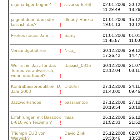
eigenartiger bogen? -
silversurfer68
02.01.2009,
30.12
11:29:49
18:26
ja geht denn das oder
Bloody-Rookie
01.01.2009,
15.12
lass ich das?
19:01:13
10:12
Frohes neues Jahr.....
Samy
01.01.2009,
01.01
11:45:57
11:00
Versandgebühren
Nico_
30.12.2008,
29.12
17:26:42
14:47
Wer ist im Jazz für das
Bassist_0815
30.12.2008,
21.07
Tempo verantwortlich,
03:12:04
08:11
wenn überhaupt?
Kontrabassproduktion, D,
DrJohn
27.12.2008,
24.11
Jahr 2008
21:43:00
09:45
Jazzworkshops
bassramtoo
27.12.2008,
27.12
20:19:54
20:19
Erfahrungen mit Bassbox
thias
26.12.2008,
26.12
L-610 von TecAmp ?
21:52:33
21:52
Triumph EUB von
David Zink
25.12.2008,
02.07
Warwick?
19:38:46
13:53