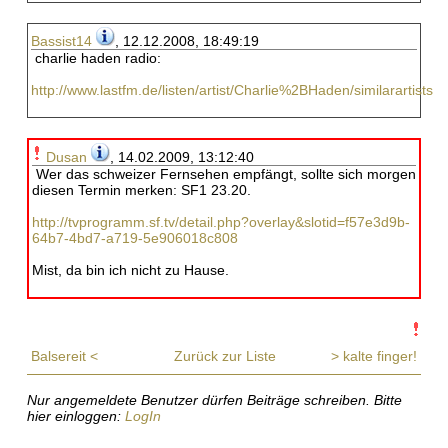
Bassist14
, 12.12.2008, 18:49:19
charlie haden radio:
http://www.lastfm.de/listen/artist/Charlie%2BHaden/similarartists
Dusan
, 14.02.2009, 13:12:40
Wer das schweizer Fernsehen empfängt, sollte sich morgen
diesen Termin merken: SF1 23.20.
http://tvprogramm.sf.tv/detail.php?overlay&slotid=f57e3d9b-
64b7-4bd7-a719-5e906018c808
Mist, da bin ich nicht zu Hause.
Balsereit <
Zurück zur Liste
> kalte finger!
Nur angemeldete Benutzer dürfen Beiträge schreiben. Bitte
hier einloggen:
LogIn