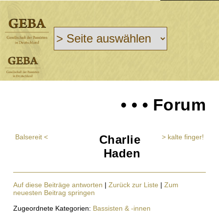
• • • Forum
Balsereit <
Charlie
> kalte finger!
Haden
Auf diese Beiträge antworten
|
Zurück zur Liste
|
Zum
neuesten Beitrag springen
Zugeordnete Kategorien:
Bassisten & -innen