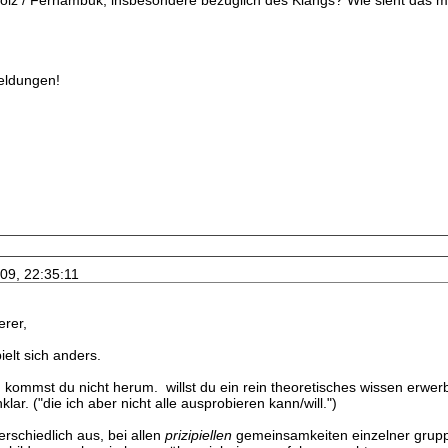
olz / Fernambuk, insbesondere bezüglich des Klangs? Wie sieht das m
eldungen!
009, 22:35:11
erer,
ielt sich anders.
kommst du nicht herum. willst du ein rein theoretisches wissen erwer
lar. ("die ich aber nicht alle ausprobieren kann/will.")
rschiedlich aus, bei allen
prizipiellen
gemeinsamkeiten einzelner grup