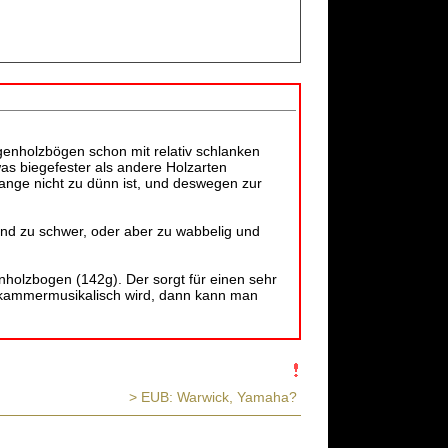
ngenholzbögen schon mit relativ schlanken
as biegefester als andere Holzarten
nge nicht zu dünn ist, und deswegen zur
 und zu schwer, oder aber zu wabbelig und
nholzbogen (142g). Der sorgt für einen sehr
r kammermusikalisch wird, dann kann man
> EUB: Warwick, Yamaha?