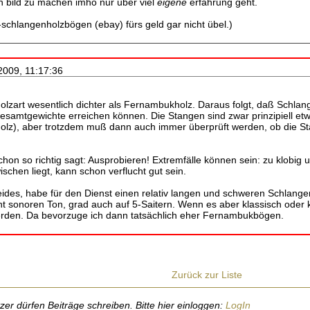
in bild zu machen imho nur über viel
eigene
erfahrung geht.
c-schlangenholzbögen (ebay) fürs geld gar nicht übel.)
2009, 11:17:36
Holzart wesentlich dichter als Fernambukholz. Daraus folgt, daß Schla
esamtgewichte erreichen können. Die Stangen sind zwar prinzipiell etw
z), aber trotzdem muß dann auch immer überprüft werden, ob die Sta
chon so richtig sagt: Ausprobieren! Extremfälle können sein: zu klobig
ischen liegt, kann schon verflucht gut sein.
beides, habe für den Dienst einen relativ langen und schweren Schlange
t sonoren Ton, grad auch auf 5-Saitern. Wenn es aber klassisch ode
erden. Da bevorzuge ich dann tatsächlich eher Fernambukbögen.
Zurück zur Liste
r dürfen Beiträge schreiben. Bitte hier einloggen:
LogIn