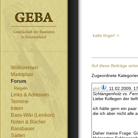
kalte finger! <
Auf diese Beiträge antw
Willkommen
Marktplatz
Zugeordnete Kategorie
Forum
Regeln
phil
, 11.02.2009, 1
Schlangenholz vs. Fe
Links & Adressen
Liebe Kollegen der tie
Termine
Intern
ich hätte gern ein pa
die ich aber nicht alle 
Bass-Wiki (Lexikon)
Noten & Bücher
Bassbauer
Daher meine Frage: Gib
Saiten