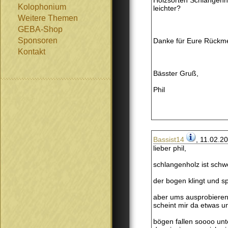
Holzsorten Schlangenh
Kolophonium
leichter?
Weitere Themen
GEBA-Shop
Sponsoren
Danke für Eure Rückm
Kontakt
Bässter Gruß,
Phil
Bassist14
, 11.02.2
lieber phil,
schlangenholz ist schw
der bogen klingt und sp
aber ums ausprobieren 
scheint mir da etwas unk
bögen fallen soooo unte