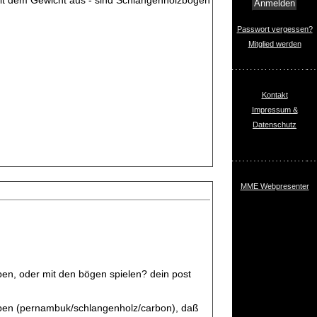
it dem Gewicht aus - sind Schlangenholzbögen
Passwort vergessen?
Mitglied werden
Kontakt
Impressum &
Datenschutz
MME Webpresenter
ben, oder mit den bögen spielen? dein post
pen (pernambuk/schlangenholz/carbon), daß