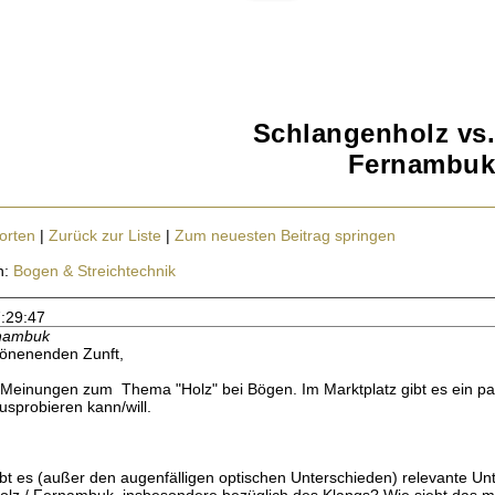
Schlangenholz vs.
Fernambuk
orten
|
Zurück zur Liste
|
Zum neuesten Beitrag springen
n:
Bogen & Streichtechnik
7:29:47
rnambuk
ftönenenden Zunft,
ar Meinungen zum Thema "Holz" bei Bögen. Im Marktplatz gibt es ein 
ausprobieren kann/will.
t es (außer den augenfälligen optischen Unterschieden) relevante Un