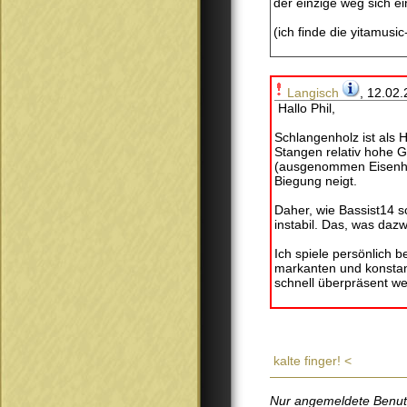
der einzige weg sich e
(ich finde die yitamusi
Langisch
, 12.02.
Hallo Phil,
Schlangenholz ist als 
Stangen relativ hohe G
(ausgenommen Eisenhol
Biegung neigt.
Daher, wie Bassist14 s
instabil. Das, was dazw
Ich spiele persönlich 
markanten und konstan
schnell überpräsent w
kalte finger! <
Nur angemeldete Benutze