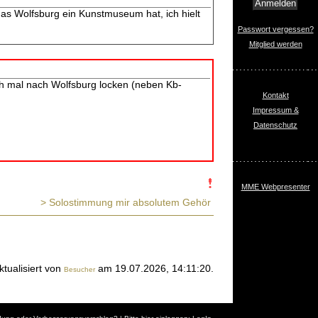
 das Wolfsburg ein Kunstmuseum hat, ich hielt
Passwort vergessen?
Mitglied werden
ich mal nach Wolfsburg locken (neben Kb-
Kontakt
Impressum &
Datenschutz
MME Webpresenter
> Solostimmung mir absolutem Gehör
ktualisiert von
am 19.07.2026, 14:11:20.
Besucher