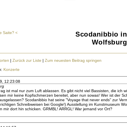
ie Saite? <
Scodanibbio in
Wolfsburg
orten
|
Zurück zur Liste
|
Zum neuesten Beitrag springen
n:
Konzerte
9, 12:23:08
urg
g ist mal nur zum Luft ablassen. Es gibt nicht viel Bassisten, die ich w
en mir keine Kopfschmerzen bereitet, aber nun sowas! Wer ist der Sc
usgelassen? Scodanibbio hat seine "Voyage that never ends" zur Verni
richtigen Schreibweisen bei Google!) Ausstellung im Kunstmuseum Wol
on mir dort hin schicken. GRMBL! ARRGL! War jemand vor Ort?