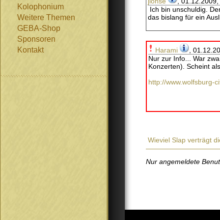
jlohse
, 01.12.2009,
Kolophonium
Ich bin unschuldig. De
Weitere Themen
das bislang für ein Au
GEBA-Shop
Sponsoren
Kontakt
Harami
, 01.12.2
Nur zur Info... War zw
Konzerten). Scheint al
http://www.wolfsburg-
Wieviel Slap verträgt d
Nur angemeldete Benutze