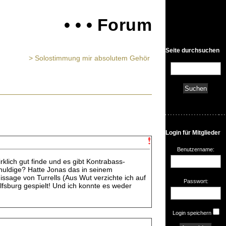
• • • Forum
Seite durchsuchen
> Solostimmung mir absolutem Gehör
Login für Mitglieder
Benutzername:
irklich gut finde und es gibt Kontrabass-
huldige? Hatte Jonas das in seinem
ssage von Turrells (Aus Wut verzichte ich auf
Passwort:
fsburg gespielt! Und ich konnte es weder
Login speichern