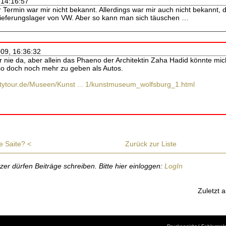
 14:16:57
r Termin war mir nicht bekannt. Allerdings war mir auch nicht bekannt,
slieferungslager von VW. Aber so kann man sich täuschen …
009, 16:36:32
ar nie da, aber allein das Phaeno der Architektin Zaha Hadid könnte m
so doch noch mehr zu geben als Autos.
citytour.de/Museen/Kunst ... 1/kunstmuseum_wolfsburg_1.html
ie Saite? <
Zurück zur Liste
r dürfen Beiträge schreiben. Bitte hier einloggen:
LogIn
Zuletzt a