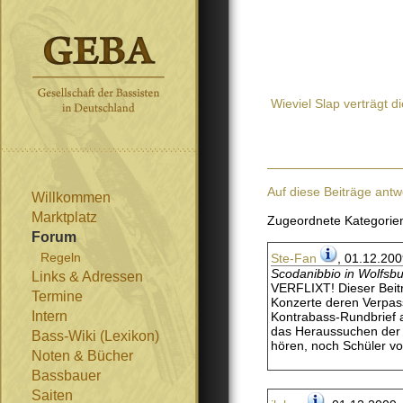
Wieviel Slap verträgt d
Auf diese Beiträge antw
Willkommen
Marktplatz
Zugeordnete Kategorie
Forum
Regeln
Ste-Fan
, 01.12.200
Scodanibbio in Wolfsb
Links & Adressen
VERFLIXT! Dieser Beitra
Termine
Konzerte deren Verpass
Intern
Kontrabass-Rundbrief a
das Heraussuchen der 
Bass-Wiki (Lexikon)
hören, noch Schüler v
Noten & Bücher
Bassbauer
Saiten