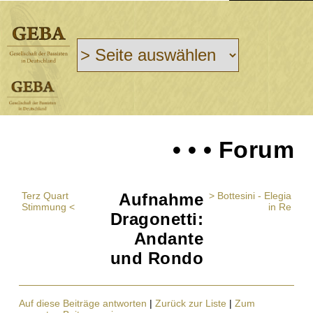
• • • Forum
Terz Quart
Aufnahme
> Bottesini - Elegia
Stimmung <
in Re
Dragonetti:
Andante
und Rondo
Auf diese Beiträge antworten
|
Zurück zur Liste
|
Zum