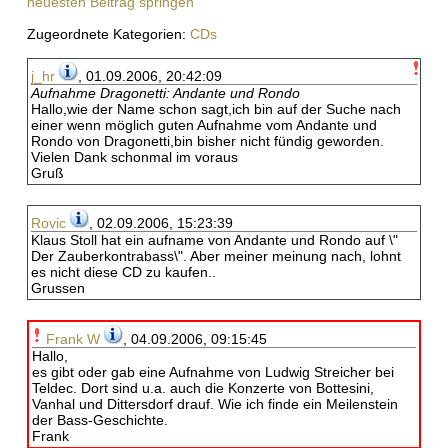
neuesten Beitrag springen
Zugeordnete Kategorien:
CDs
j_hr
, 01.09.2006, 20:42:09
Aufnahme Dragonetti: Andante und Rondo
Hallo,wie der Name schon sagt,ich bin auf der Suche nach
einer wenn möglich guten Aufnahme vom Andante und
Rondo von Dragonetti,bin bisher nicht fündig geworden.
Vielen Dank schonmal im voraus
Gruß
Rovic
, 02.09.2006, 15:23:39
Klaus Stoll hat ein aufname von Andante und Rondo auf \"
Der Zauberkontrabass\". Aber meiner meinung nach, lohnt
es nicht diese CD zu kaufen..
Grussen
Frank W
, 04.09.2006, 09:15:45
Hallo,
es gibt oder gab eine Aufnahme von Ludwig Streicher bei
Teldec. Dort sind u.a. auch die Konzerte von Bottesini,
Vanhal und Dittersdorf drauf. Wie ich finde ein Meilenstein
der Bass-Geschichte.
Frank