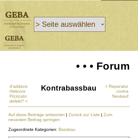
• • • Forum
d'addario
Kontrabassbau
> Reparatur
Helicore
contra
Pizzicato
Neukauf
defekt? <
Auf diese Beiträge antworten
|
Zurück zur Liste
|
Zum
neuesten Beitrag springen
Zugeordnete Kategorien:
Bassbau