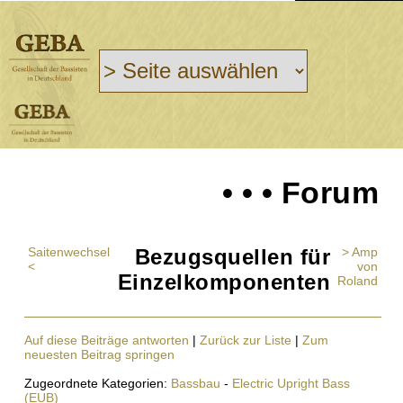
• • • Forum
Saitenwechsel
Bezugsquellen für
> Amp
<
von
Einzelkomponenten
Roland
Auf diese Beiträge antworten
|
Zurück zur Liste
|
Zum
neuesten Beitrag springen
Zugeordnete Kategorien:
Bassbau
-
Electric Upright Bass
(EUB)