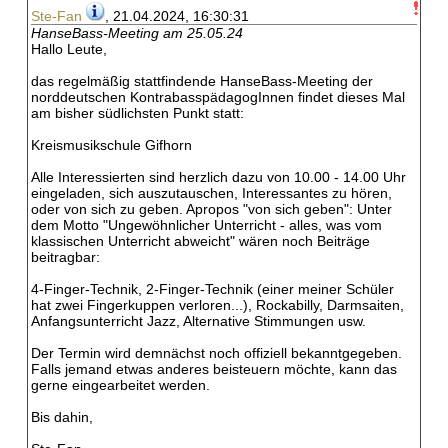
Ste-Fan
, 21.04.2024, 16:30:31
HanseBass-Meeting am 25.05.24
Hallo Leute,
das regelmäßig stattfindende HanseBass-Meeting der
norddeutschen KontrabasspädagogInnen findet dieses Mal
am bisher südlichsten Punkt statt:
Kreismusikschule Gifhorn
Alle Interessierten sind herzlich dazu von 10.00 - 14.00 Uhr
eingeladen, sich auszutauschen, Interessantes zu hören,
oder von sich zu geben. Apropos "von sich geben": Unter
dem Motto "Ungewöhnlicher Unterricht - alles, was vom
klassischen Unterricht abweicht" wären noch Beiträge
beitragbar:
4-Finger-Technik, 2-Finger-Technik (einer meiner Schüler
hat zwei Fingerkuppen verloren...), Rockabilly, Darmsaiten,
Anfangsunterricht Jazz, Alternative Stimmungen usw.
Der Termin wird demnächst noch offiziell bekanntgegeben.
Falls jemand etwas anderes beisteuern möchte, kann das
gerne eingearbeitet werden.
Bis dahin,