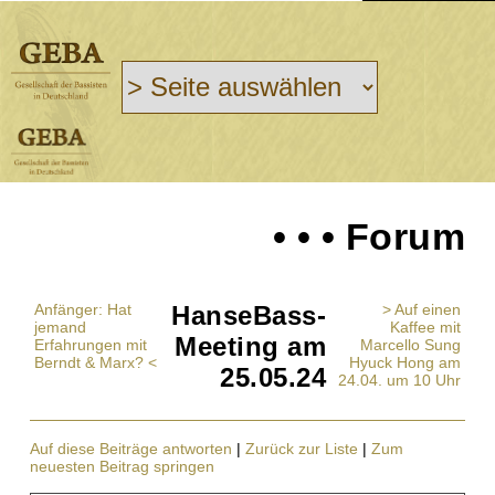
• • • Forum
Anfänger: Hat
HanseBass-
> Auf einen
jemand
Kaffee mit
Meeting am
Erfahrungen mit
Marcello Sung
Berndt & Marx? <
Hyuck Hong am
25.05.24
24.04. um 10 Uhr
Auf diese Beiträge antworten
|
Zurück zur Liste
|
Zum
neuesten Beitrag springen