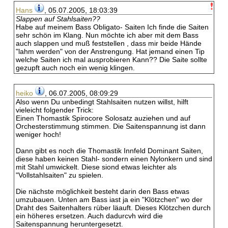
Hans
, 05.07.2005, 18:03:39
Slappen auf Stahlsaiten??
Habe auf meinem Bass Obligato- Saiten Ich finde die Saiten
sehr schön im Klang. Nun möchte ich aber mit dem Bass
auch slappen und muß feststellen , dass mir beide Hände
"lahm werden" von der Anstrengung. Hat jemand einen Tip
welche Saiten ich mal ausprobieren Kann?? Die Saite sollte
gezupft auch noch ein wenig klingen.
heiko
, 06.07.2005, 08:09:29
Also wenn Du unbedingt Stahlsaiten nutzen willst, hilft
vieleicht folgender Trick:
Einen Thomastik Spirocore Solosatz auziehen und auf
Orchesterstimmung stimmen. Die Saitenspannung ist dann
weniger hoch!
Dann gibt es noch die Thomastik Innfeld Dominant Saiten,
diese haben keinen Stahl- sondern einen Nylonkern und sind
mit Stahl umwickelt. Diese siond etwas leichter als
"Vollstahlsaiten" zu spielen.
Die nächste möglichkeit besteht darin den Bass etwas
umzubauen. Unten am Bass iast ja ein "Klötzchen" wo der
Draht des Saitenhalters rüber läauft. Dieses Klötzchen durch
ein höheres ersetzen. Auch dadurcvh wird die
Saitenspannung heruntergesetzt.