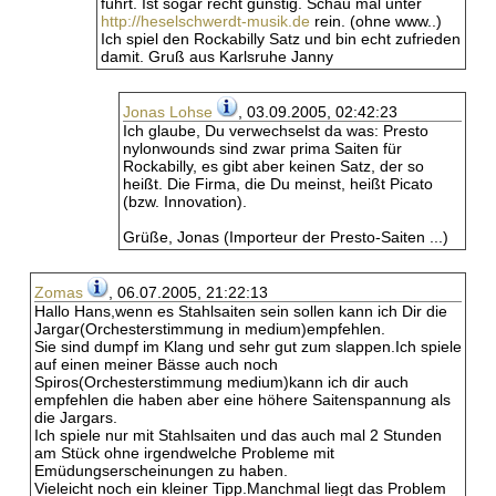
führt. Ist sogar recht günstig. Schau mal unter
http://heselschwerdt-musik.de
rein. (ohne www..)
Ich spiel den Rockabilly Satz und bin echt zufrieden
damit. Gruß aus Karlsruhe Janny
Jonas Lohse
, 03.09.2005, 02:42:23
Ich glaube, Du verwechselst da was: Presto
nylonwounds sind zwar prima Saiten für
Rockabilly, es gibt aber keinen Satz, der so
heißt. Die Firma, die Du meinst, heißt Picato
(bzw. Innovation).
Grüße, Jonas (Importeur der Presto-Saiten ...)
Zomas
, 06.07.2005, 21:22:13
Hallo Hans,wenn es Stahlsaiten sein sollen kann ich Dir die
Jargar(Orchesterstimmung in medium)empfehlen.
Sie sind dumpf im Klang und sehr gut zum slappen.Ich spiele
auf einen meiner Bässe auch noch
Spiros(Orchesterstimmung medium)kann ich dir auch
empfehlen die haben aber eine höhere Saitenspannung als
die Jargars.
Ich spiele nur mit Stahlsaiten und das auch mal 2 Stunden
am Stück ohne irgendwelche Probleme mit
Emüdungserscheinungen zu haben.
Vieleicht noch ein kleiner Tipp.Manchmal liegt das Problem