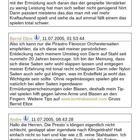
mit der Ermüdung auch daran das der gespielte Verstärker
zu wenig Leistung hat man sich selber nicht genügend hört.
Dann passiert meistens das,das man mit viel mehr
Kraftaufwand spielt und siehe da auf einmal fällt einem das
spielen total schwer.
Bernd Eltze
, 11.07.2005, 01:53:44
Also ich kann nur die Pirastro Flexocor Orchestersaiten
empfehlen, da ich diese seit meiner persönlichen
Entdeckung nach meinem Umstieg von Darm auf Stahl seit
nunmehr 20 Jahren bevorzuge. Ich bin der Meinung, dass
sich diese Saiten sehr wohl slappen lassen und entgegen
meiner Erfahrung mit tonal recht schlappen Darm oder Nylon
Saiten auch sehr gut klingen, was im Endeffekt ja wohl das
Wichtigste sein sollte. Ohne regelmässiges spielen gibt es
natürlich bei allen Saiten irgendwann
Ermüdungserscheinungen oder Blasen, deshalb mein Tip-
viel spielen hilft gegen lahme Arme und Blasen an den
Fingern. Weitere Tips auf
www.kontrabassist.com
Gruss
Bernd Eltze
Andre
, 11.07.2005, 08:43:28
Hallo die Herren, Die Presto´s klingen eigentlich nicht
schlecht, geslappt aber irgendwie nach Klingeldraht! Halt
einfach nicht so hart und klar wie z.B. reine Stahlsaiten. Ich
denke man muss hier sein Bass Setup sehr die Saiten