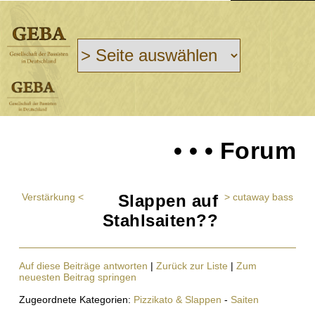
• • • Forum
Verstärkung <
Slappen auf
> cutaway bass
Stahlsaiten??
Auf diese Beiträge antworten
|
Zurück zur Liste
|
Zum
neuesten Beitrag springen
Zugeordnete Kategorien:
Pizzikato & Slappen
-
Saiten