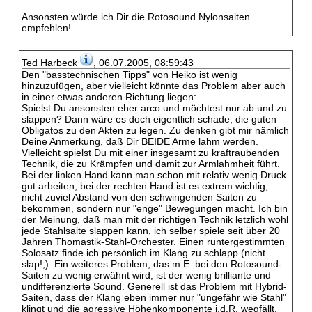
Ansonsten würde ich Dir die Rotosound Nylonsaiten
empfehlen!
Ted Harbeck
, 06.07.2005, 08:59:43
Den "basstechnischen Tipps" von Heiko ist wenig
hinzuzufügen, aber vielleicht könnte das Problem aber auch
in einer etwas anderen Richtung liegen:
Spielst Du ansonsten eher arco und möchtest nur ab und zu
slappen? Dann wäre es doch eigentlich schade, die guten
Obligatos zu den Akten zu legen. Zu denken gibt mir nämlich
Deine Anmerkung, daß Dir BEIDE Arme lahm werden.
Vielleicht spielst Du mit einer insgesamt zu kraftraubenden
Technik, die zu Krämpfen und damit zur Armlahmheit führt.
Bei der linken Hand kann man schon mit relativ wenig Druck
gut arbeiten, bei der rechten Hand ist es extrem wichtig,
nicht zuviel Abstand von den schwingenden Saiten zu
bekommen, sondern nur "enge" Bewegungen macht. Ich bin
der Meinung, daß man mit der richtigen Technik letzlich wohl
jede Stahlsaite slappen kann, ich selber spiele seit über 20
Jahren Thomastik-Stahl-Orchester. Einen runtergestimmten
Solosatz finde ich persönlich im Klang zu schlapp (nicht
slap!;). Ein weiteres Problem, das m.E. bei den Rotosound-
Saiten zu wenig erwähnt wird, ist der wenig brilliante und
undifferenzierte Sound. Generell ist das Problem mit Hybrid-
Saiten, dass der Klang eben immer nur "ungefähr wie Stahl"
klingt und die agressive Höhenkomponente i.d.R. wegfällt.