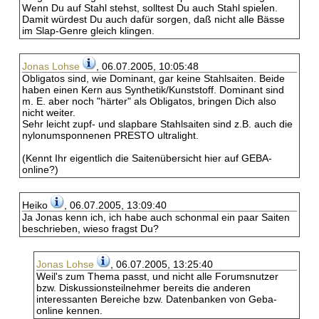
Wenn Du auf Stahl stehst, solltest Du auch Stahl spielen.
Damit würdest Du auch dafür sorgen, daß nicht alle Bässe
im Slap-Genre gleich klingen.
Jonas Lohse
, 06.07.2005, 10:05:48
Obligatos sind, wie Dominant, gar keine Stahlsaiten. Beide
haben einen Kern aus Synthetik/Kunststoff. Dominant sind
m. E. aber noch "härter" als Obligatos, bringen Dich also
nicht weiter.
Sehr leicht zupf- und slapbare Stahlsaiten sind z.B. auch die
nylonumsponnenen PRESTO ultralight.
(Kennt Ihr eigentlich die Saitenübersicht hier auf GEBA-
online?)
Heiko
, 06.07.2005, 13:09:40
Ja Jonas kenn ich, ich habe auch schonmal ein paar Saiten
beschrieben, wieso fragst Du?
Jonas Lohse
, 06.07.2005, 13:25:40
Weil's zum Thema passt, und nicht alle Forumsnutzer
bzw. Diskussionsteilnehmer bereits die anderen
interessanten Bereiche bzw. Datenbanken von Geba-
online kennen.