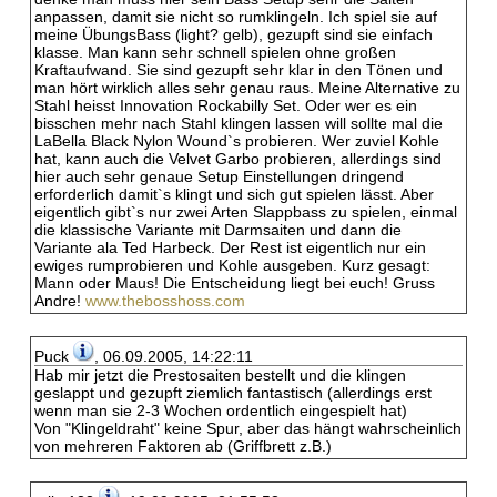
anpassen, damit sie nicht so rumklingeln. Ich spiel sie auf
meine ÜbungsBass (light? gelb), gezupft sind sie einfach
klasse. Man kann sehr schnell spielen ohne großen
Kraftaufwand. Sie sind gezupft sehr klar in den Tönen und
man hört wirklich alles sehr genau raus. Meine Alternative zu
Stahl heisst Innovation Rockabilly Set. Oder wer es ein
bisschen mehr nach Stahl klingen lassen will sollte mal die
LaBella Black Nylon Wound`s probieren. Wer zuviel Kohle
hat, kann auch die Velvet Garbo probieren, allerdings sind
hier auch sehr genaue Setup Einstellungen dringend
erforderlich damit`s klingt und sich gut spielen lässt. Aber
eigentlich gibt`s nur zwei Arten Slappbass zu spielen, einmal
die klassische Variante mit Darmsaiten und dann die
Variante ala Ted Harbeck. Der Rest ist eigentlich nur ein
ewiges rumprobieren und Kohle ausgeben. Kurz gesagt:
Mann oder Maus! Die Entscheidung liegt bei euch! Gruss
Andre!
www.thebosshoss.com
Puck
, 06.09.2005, 14:22:11
Hab mir jetzt die Prestosaiten bestellt und die klingen
geslappt und gezupft ziemlich fantastisch (allerdings erst
wenn man sie 2-3 Wochen ordentlich eingespielt hat)
Von "Klingeldraht" keine Spur, aber das hängt wahrscheinlich
von mehreren Faktoren ab (Griffbrett z.B.)