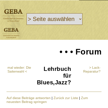
• • • Forum
mal wieder: Die
Lehrbuch
> Lack-
Saitenwahl <
Reparatur?
für
Blues,Jazz?
Auf diese Beiträge antworten
|
Zurück zur Liste
|
Zum
neuesten Beitrag springen