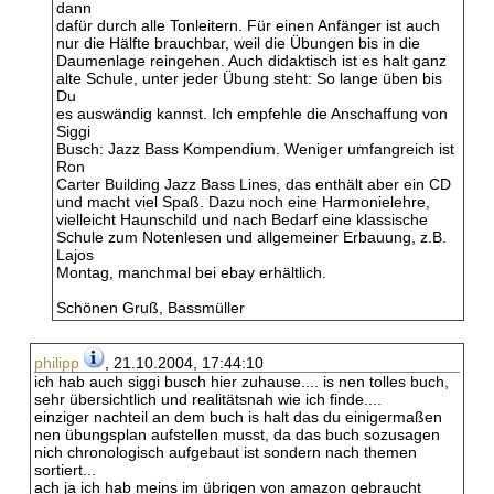
dann
dafür durch alle Tonleitern. Für einen Anfänger ist auch
nur die Hälfte brauchbar, weil die Übungen bis in die
Daumenlage reingehen. Auch didaktisch ist es halt ganz
alte Schule, unter jeder Übung steht: So lange üben bis
Du
es auswändig kannst. Ich empfehle die Anschaffung von
Siggi
Busch: Jazz Bass Kompendium. Weniger umfangreich ist
Ron
Carter Building Jazz Bass Lines, das enthält aber ein CD
und macht viel Spaß. Dazu noch eine Harmonielehre,
vielleicht Haunschild und nach Bedarf eine klassische
Schule zum Notenlesen und allgemeiner Erbauung, z.B.
Lajos
Montag, manchmal bei ebay erhältlich.
Schönen Gruß, Bassmüller
philipp
, 21.10.2004, 17:44:10
ich hab auch siggi busch hier zuhause.... is nen tolles buch,
sehr übersichtlich und realitätsnah wie ich finde....
einziger nachteil an dem buch is halt das du einigermaßen
nen übungsplan aufstellen musst, da das buch sozusagen
nich chronologisch aufgebaut ist sondern nach themen
sortiert...
ach ja ich hab meins im übrigen von amazon gebraucht