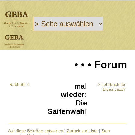
• • • Forum
Rabbath <
mal
> Lehrbuch für
Blues,Jazz?
wieder:
Die
Saitenwahl
Auf diese Beiträge antworten
|
Zurück zur Liste
|
Zum