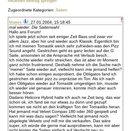
neuesten Beitrag springen
Zugeordnete Kategorien:
Saiten
Mattes
, 27.01.2004, 15:18:45
mal wieder: Die Saitenwahl
Hallo ans Forum!
Ich spiele jetzt schon seit einiger Zeit Bass und zwar vor
allem Jazz, aber hin und wieder auch Klassik. Eigentlich bin
ich mit meinen Tomastik weich sehr zufrieden-was den Pizz
Sound angeht. Gestrichen geht es ganz lecker auf der G
Saite, ansonsten ist die Ansprache mit Verlaub besch...
Ich möchte wieder mehr streichen, das ist aber im Moment
ganz schön frustrierend. Deshalb nehme ich die Suche nach
"meiner" Saite wieder auf, vielleicht kann mie jemand helfen?
Ich habe schon einiges ausprobiert, die Obligatos fand ich
gestrichen ok aber pizz zu unpräzise im Ton. Als ich nach
den Obligatos wieder auf Tomastik umgestigen bin, musste
ich wieder viel genauer intonieren, konnte mich aber auch
besser hören.
Dadario Helicore Hybrid hatte ich auch ne Zeit lang, das war
schon ok, ich fand sie nur etwas zu dünn und gezupf
kommen sie nicht an den kräftigen Ton der Tomastiks heran.
Hat jemand mal Velvet Compas 180 oder 360 gespielt und
kann mir was dazu sagen? Vielleicht hat jemand noch
abgelegte Velvets und mill mir die verkaufen. Das wäre
super, ich würde die gerne mal ausprobieren, kann mir aber
nicht leisten die Saiten einfach auf Verdacht neu zu