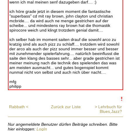
wenn ich mal meinen senf dazugeben darf.... :)
ich höre grade jetzt in diesem moment die fantastische
"superbass" cd mit ray brown, john clayton und christian
mcbride.... da wird auch ne menge gestrichen auf der
scheibe... und mindestens ray brown hat die thomastik
spirocore weich und klingt trotzdem genial damit....
ich selber hab im moment saiten drauf die sowohl arco zu
kratzig sind als auch pizz zu schlaff.... trotzdem wird sowohl
der arco als auch der pizz sound immer besser und besser
mit zunehmender spielerfahrung.... natürlich beeinflusst die
saite den klang des basses sehr... aber grade gestrichen ist
meiner meinung nach die technik des spielenden das was
am meisten ausmacht... und gutes bogenspiel kommt
nunmal nicht von selbst und auch nich über nacht....
mfg
philipp
Rabbath <
Zurück zur Liste
> Lehrbuch für
Blues,Jazz?
Nur angemeldete Benutzer dürfen Beiträge schreiben. Bitte
hier einloggen:
LogIn