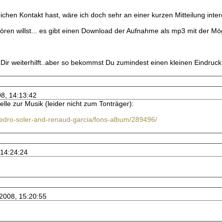
chen Kontakt hast, wäre ich doch sehr an einer kurzen Mitteilung inter
hören willst... es gibt einen Download der Aufnahme als mp3 mit der Mö
s Dir weiterhilft..aber so bekommst Du zumindest einen kleinen Eindruck
08, 14:13:42
lle zur Musik (leider nicht zum Tonträger):
pedro-soler-and-renaud-garcia/fons-album/289496/
 14:24:24
.2008, 15:20:55