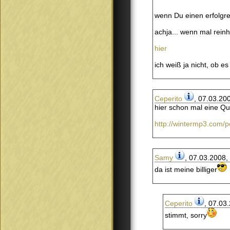
wenn Du einen erfolgrei
achja... wenn mal rein
hier
ich weiß ja nicht, ob e
Ceperito
, 07.03.20
hier schon mal eine Que
http://wintermp3.com/
Samy
, 07.03.2008,
da ist meine billiger
Ceperito
, 07.03
stimmt, sorry