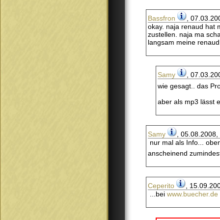
Bassfron
, 07.03.20
okay. naja renaud hat 
zustellen. naja ma sch
langsam meine renaud 
Samy
, 07.03.20
wie gesagt.. das Pr
aber als mp3 lässt e
Samy
, 05.08.2008,
nur mal als Info... ob
anscheinend zumindest 
Ceperito
, 15.09.20
...bei
www.buecher.de