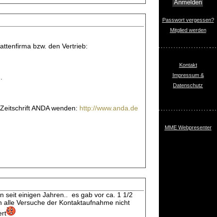
Passwort vergessen?
Mitglied werden
attenfirma bzw. den Vertrieb:
Kontakt
Impressum &
.
Datenschutz
-Zeitschrift ANDA wenden:
http://www.anda.de
MME Webpresenter
 seit einigen Jahren.. es gab vor ca. 1 1/2
en alle Versuche der Kontaktaufnahme nicht
ert