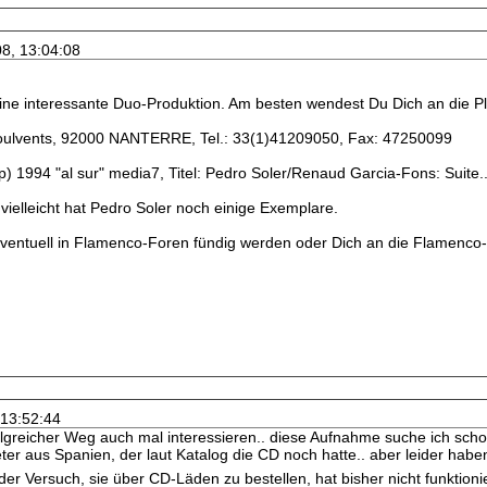
08, 13:04:08
 Eine interessante Duo-Produktion. Am besten wendest Du Dich an die Pl
oulvents, 92000 NANTERRE, Tel.: 33(1)41209050, Fax: 47250099
) 1994 "al sur" media7, Titel: Pedro Soler/Renaud Garcia-Fons: Suite..
vielleicht hat Pedro Soler noch einige Exemplare.
ventuell in Flamenco-Foren fündig werden oder Dich an die Flamenco
 13:52:44
lgreicher Weg auch mal interessieren.. diese Aufnahme suche ich schon
ter aus Spanien, der laut Katalog die CD noch hatte.. aber leider hab
 der Versuch, sie über CD-Läden zu bestellen, hat bisher nicht funktioni