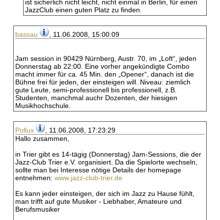
ist sicherlich nicht leicht, nicht einmal in Berlin, für einen
JazzClub einen guten Platz zu finden.
bassau
, 11.06.2008, 15:00:09
Jam session in 90429 Nürnberg, Austr. 70, im „Loft“, jeden
Donnerstag ab 22:00. Eine vorher angekündigte Combo
macht immer für ca. 45 Min. den „Opener“, danach ist die
Bühne frei für jeden, der einsteigen will. Niveau: ziemlich
gute Leute, semi-professionell bis professionell, z.B.
Studenten, manchmal auchr Dozenten, der hiesigen
Musikhochschule.
Pollux
, 11.06.2008, 17:23:29
Hallo zusammen,
in Trier gibt es 14-tägig (Donnerstag) Jam-Sessions, die der
Jazz-Club Trier e.V. organisiert. Da die Spielorte wechseln,
sollte man bei Interesse nötige Details der homepage
entnehmen:
www.jazz-club-trier.de
Es kann jeder einsteigen, der sich im Jazz zu Hause fühlt,
man trifft auf gute Musiker - Liebhaber, Amateure und
Berufsmusiker