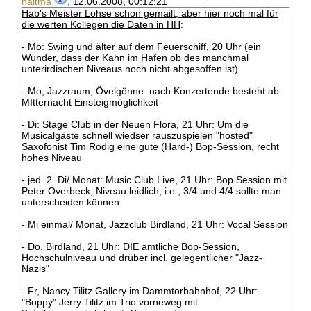
haltma
, 12.06.2008, 00:12:21
Hab's Meister Lohse schon gemailt, aber hier noch mal für
die werten Kollegen die Daten in HH
:
- Mo: Swing und älter auf dem Feuerschiff, 20 Uhr (ein
Wunder, dass der Kahn im Hafen ob des manchmal
unterirdischen Niveaus noch nicht abgesoffen ist)
- Mo, Jazzraum, Övelgönne: nach Konzertende besteht ab
MItternacht Einsteigmöglichkeit
- Di: Stage Club in der Neuen Flora, 21 Uhr: Um die
Musicalgäste schnell wiedser rauszuspielen "hosted"
Saxofonist Tim Rodig eine gute (Hard-) Bop-Session, recht
hohes Niveau
- jed. 2. Di/ Monat: Music Club Live, 21 Uhr: Bop Session mit
Peter Overbeck, Niveau leidlich, i.e., 3/4 und 4/4 sollte man
unterscheiden können
- Mi einmal/ Monat, Jazzclub Birdland, 21 Uhr: Vocal Session
- Do, Birdland, 21 Uhr: DIE amtliche Bop-Session,
Hochschulniveau und drüber incl. gelegentlicher "Jazz-
Nazis"
- Fr, Nancy Tilitz Gallery im Dammtorbahnhof, 22 Uhr:
"Boppy" Jerry Tilitz im Trio vorneweg mit