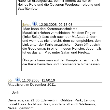
Habe ich draufgeklickt, bei mir kommt da nur ein
kleines Foto und die Optionen Wegbeschreibung und
Satellitenfoto...
jlohse
, 12.06.2008, 02:15:03
Man kann den Kartenausschnit mit
Mausklick+ziehen verschieben. Mit dem Regler
(linke Seite) lässt sich auch der Maßstab ändern,
und wem das nicht reicht, dem sei empfohlen, den
Link unter der Karte anzuklicken. Dann öffnet sich
die Googlemap in einem neuen Fenster. Jedenfalls
tut es das am Mac unter Safari und Firefox.
Übrigens kann man auf der Komplettansicht auch
die Karte bewerten und Kommentare hinterlassen.
Jörn
, 11.06.2008, 11:50:19
Aktualisiert im Dezember 2011:
In Berlin:
Dienstags, ca. 21.30 Edelweiß im Görlitzer Park, Leitung
Lionel Haas. Nicht nur Jazz, sondern oft auch Weltmusik,
Niveau gemischt.