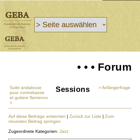
• • • Forum
Suite andalouse
Sessions
> Anfängerfrage
pour contrebasse
et guitare flamenco
<
Auf diese Beiträge antworten
|
Zurück zur Liste
|
Zum
neuesten Beitrag springen
Zugeordnete Kategorien:
Jazz