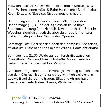
Mittwochs, ca. 21.30 Uhr Bflat, Rosenthaler Straße 16, U-
Bahn Weinmeisterstraße, S-Bahn Hackescher Markt, Leitung
Robin Draganic (Bassist), Niveau meistens hoch.
Donnerstags zur Zeit zwei Sessions: Alle ungeraden
Donnerstage (1., 3. und ggf. 5) Session im Szimpla
Badehaus, Leitung Jörn Henrich, Niveau hoch; bei Ernst im
Wedding, ziemlich chaotisch, aber durchaus lohnenswert
und in der Regel hohes Niveau des Openers.
Samstags, late night session nach den offiziellen Konzerten,
oft erst um 1 Uhr oder noch später, Atrane, Pestalozzistraße.
Sonntags, ca. 21.30 Waldo auf der Torstraße zwischen
Rosenthaler Platz und Friedrichstraße. Niveau sehr hoch.
Leitung Kelvin Sholar und Eric Vaughn.
Ab einem fortgeschrittenen Niveau (auswendig spielen, nicht
aus dem Chorus fliegen etc.) würde ich mich vielleicht im
Edelweiß auf die Bühne trauen, Bflat und Atrane haben
meistens ein sehr hohes Niveau, Waldo sehr hoch.
jlohse
, 11.06.2008, 12:32:44
ist eingebaut. Was bedeutet denn "Akustik"-Session?