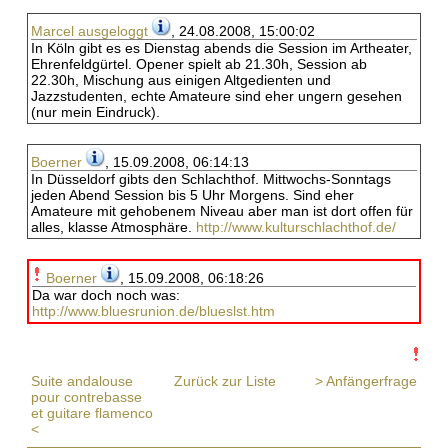
Marcel ausgeloggt
, 24.08.2008, 15:00:02
In Köln gibt es es Dienstag abends die Session im Artheater,
Ehrenfeldgürtel. Opener spielt ab 21.30h, Session ab
22.30h, Mischung aus einigen Altgedienten und
Jazzstudenten, echte Amateure sind eher ungern gesehen
(nur mein Eindruck).
Boerner
, 15.09.2008, 06:14:13
In Düsseldorf gibts den Schlachthof. Mittwochs-Sonntags
jeden Abend Session bis 5 Uhr Morgens. Sind eher
Amateure mit gehobenem Niveau aber man ist dort offen für
alles, klasse Atmosphäre.
http://www.kulturschlachthof.de/
Boerner
, 15.09.2008, 06:18:26
Da war doch noch was:
http://www.bluesrunion.de/blueslst.htm
Suite andalouse
Zurück zur Liste
> Anfängerfrage
pour contrebasse
et guitare flamenco
<