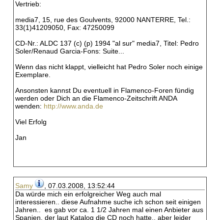
Vertrieb:
media7, 15, rue des Goulvents, 92000 NANTERRE, Tel.:
33(1)41209050, Fax: 47250099
CD-Nr.: ALDC 137 (c) (p) 1994 "al sur" media7, Titel: Pedro
Soler/Renaud Garcia-Fons: Suite...
Wenn das nicht klappt, vielleicht hat Pedro Soler noch einige
Exemplare.
Ansonsten kannst Du eventuell in Flamenco-Foren fündig
werden oder Dich an die Flamenco-Zeitschrift ANDA
wenden:
http://www.anda.de
Viel Erfolg
Jan
Samy
, 07.03.2008, 13:52:44
Da würde mich ein erfolgreicher Weg auch mal
interessieren.. diese Aufnahme suche ich schon seit einigen
Jahren.. es gab vor ca. 1 1/2 Jahren mal einen Anbieter aus
Spanien, der laut Katalog die CD noch hatte.. aber leider