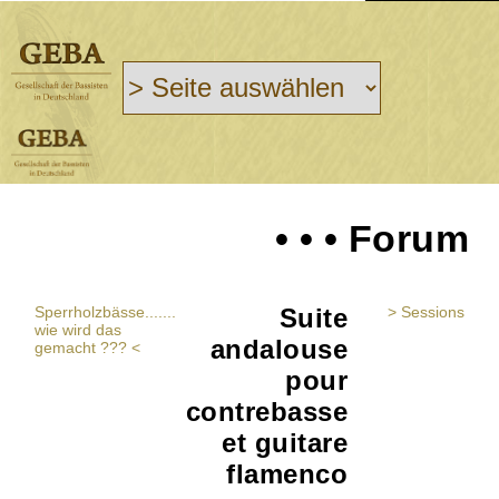
• • • Forum
Sperrholzbässe.......
Suite
> Sessions
wie wird das
andalouse
gemacht ??? <
pour
contrebasse
et guitare
flamenco