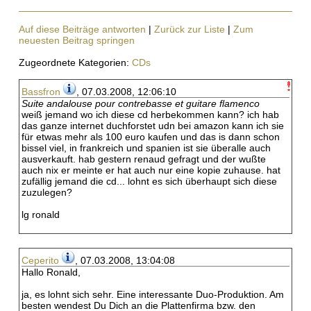
Auf diese Beiträge antworten
|
Zurück zur Liste
|
Zum
neuesten Beitrag springen
Zugeordnete Kategorien:
CDs
Bassfron
, 07.03.2008, 12:06:10
Suite andalouse pour contrebasse et guitare flamenco
weiß jemand wo ich diese cd herbekommen kann? ich hab
das ganze internet duchforstet udn bei amazon kann ich sie
für etwas mehr als 100 euro kaufen und das is dann schon
bissel viel, in frankreich und spanien ist sie überalle auch
ausverkauft. hab gestern renaud gefragt und der wußte
auch nix er meinte er hat auch nur eine kopie zuhause. hat
zufällig jemand die cd... lohnt es sich überhaupt sich diese
zuzulegen?
lg ronald
Ceperito
, 07.03.2008, 13:04:08
Hallo Ronald,
ja, es lohnt sich sehr. Eine interessante Duo-Produktion. Am
besten wendest Du Dich an die Plattenfirma bzw. den