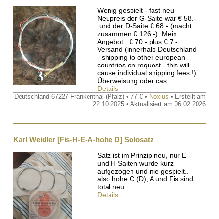
Wenig gespielt - fast neu!
Neupreis der G-Saite war € 58.-
und der D-Saite € 68.- (macht
zusammen € 126.-). Mein
Angebot: € 70.- plus € 7.-
Versand (innerhalb Deutschland
- shipping to other european
countries on request - this will
cause individual shipping fees !).
Überweisung oder cas...
Details
Deutschland 67227 Frankenthal (Pfalz) • 77 € •
Noxius
• Erstellt am
22.10.2025 • Aktualisiert am 06.02.2026
Karl Weidler [Fis-H-E-A-hohe D] Solosatz
Satz ist im Prinzip neu, nur E
und H Saiten wurde kurz
aufgezogen und nie gespielt..
also hohe C (D), A und Fis sind
total neu.
Details