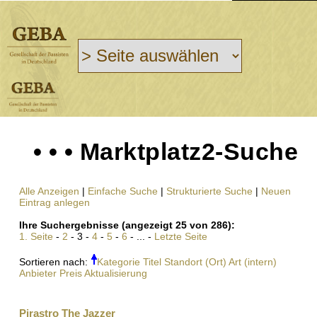
• • • Marktplatz2-Suche
Alle Anzeigen
|
Einfache Suche
|
Strukturierte Suche
|
Neuen
Eintrag anlegen
Ihre Suchergebnisse (angezeigt 25 von 286):
1. Seite
-
2
- 3 -
4
-
5
-
6
- ... -
Letzte Seite
Sortieren nach:
Kategorie
Titel
Standort (Ort)
Art (intern)
Anbieter
Preis
Aktualisierung
Pirastro The Jazzer