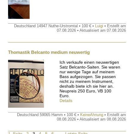
Deutschland 14947 Nuthe-Urstromtal • 100 € •
Luigi
• Erstellt am
07.08.2026 • Aktualisiert am 07.08.2026
Thomastik Belcanto medium neuwertig
Ich verkaufe einen neuwertigen
Satz Belcanto-Saiten. Sie waren
nur wenige Tage auf meinem
Bass aufgezogen. Sie passen
nicht zu meinem Instrument,
deshalb biete ich sie hier an.
Neupreis 250 Euro, VB 100
Euro.
Details
Deutschland 59065 Hamm • 100 € •
KeineAhnung
• Erstellt am
08.08.2026 • Aktualisiert am 08.08.2026
1. Seite
-
2
- 3 -
4
-
5
-
6
- ... -
Letzte Seite