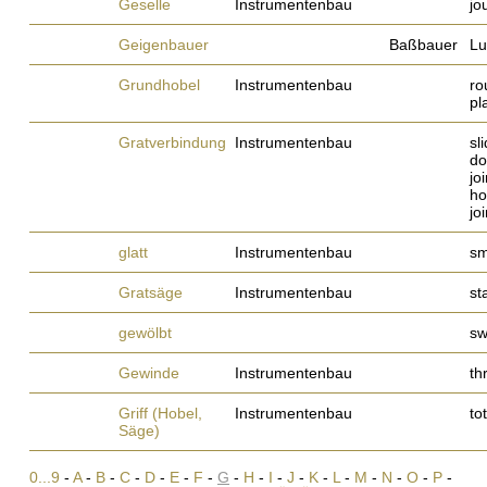
Geselle
Instrumentenbau
jo
Geigenbauer
Baßbauer
Lu
Grundhobel
Instrumentenbau
ro
pl
Gratverbindung
Instrumentenbau
sl
do
joi
ho
jo
glatt
Instrumentenbau
sm
Gratsäge
Instrumentenbau
st
gewölbt
sw
Gewinde
Instrumentenbau
th
Griff (Hobel,
Instrumentenbau
to
Säge)
0...9
-
A
-
B
-
C
-
D
-
E
-
F
-
G
-
H
-
I
-
J
-
K
-
L
-
M
-
N
-
O
-
P
-