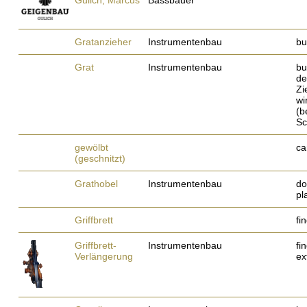
Gulich, Marcus
Bassbauer
Gratanzieher
Instrumentenbau
bu
Grat
Instrumentenbau
bu
de
Zi
wi
(b
Sc
gewölbt
ca
(geschnitzt)
Grathobel
Instrumentenbau
do
pl
Griffbrett
fi
Griffbrett-
Instrumentenbau
fi
Verlängerung
ex