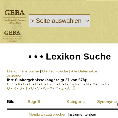
• • • Lexikon Suche
Die schnelle Suche
|
Die Profi-Suche
|
Alle Datensätze
anzeigen
Ihre Suchergebnisse (angezeigt 27 von 678):
0...9
-
A
-
B
-
C
-
D
-
E
-
F
-
G
-
H
-
I
-
J
-
K
-
L
-
M
-
N
-
O
-
P
-
Q
-
R
-
S
-
T
-
U
-
V
-
W
-
X
-
Y
-
Z
-
Ä...Ü
Bild
Begriff
Kategorie
Synonyme
Membranlautsprecher
Instrumentenbau