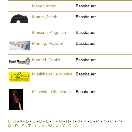
Meyer, Alfred
Bassbauer
Motter, Jakob
Bassbauer
Maissen, Augustin
Bassbauer
Mönnig, Michael
Bassbauer
Mannel, Daniel
Bassbauer
Musikhaus La Musica
Bassbauer
Mitschke, Christiane
Bassbauer
0...9
-
A
-
B
-
C
-
D
-
E
-
F
-
G
-
H
-
I
-
J
-
K
-
L
-
M
-
N
-
O
-
P
-
Q
-
R
-
S
-
T
-
U
-
V
-
W
-
X
-
Y
-
Z
-
Ä...Ü