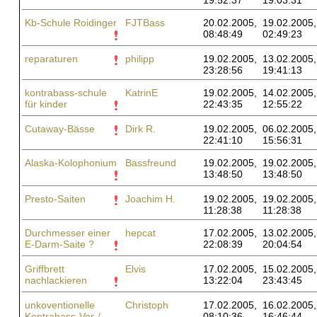
19:52:37
19:03:31
Kb-Schule Roidinger
FJTBass
20.02.2005,
19.02.2005,
08:48:49
02:49:23
reparaturen
philipp
19.02.2005,
13.02.2005,
23:28:56
19:41:13
kontrabass-schule
KatrinE
19.02.2005,
14.02.2005,
für kinder
22:43:35
12:55:22
Cutaway-Bässe
Dirk R.
19.02.2005,
06.02.2005,
22:41:10
15:56:31
Alaska-Kolophonium
Bassfreund
19.02.2005,
19.02.2005,
13:48:50
13:48:50
Presto-Saiten
Joachim H.
19.02.2005,
19.02.2005,
11:28:38
11:28:38
Durchmesser einer
hepcat
17.02.2005,
13.02.2005,
E-Darm-Saite ?
22:08:39
20:04:54
Griffbrett
Elvis
17.02.2005,
15.02.2005,
nachlackieren
13:22:04
23:43:45
unkoventionelle
Christoph
17.02.2005,
16.02.2005,
Kontrabass-Vor-/
08:10:36
16:46:44