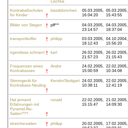
Lischka
Kontrabaßschulen
bassblümchen
05.03.2005,
05.03.2005,
für Kinder
16:04:20
15:43:55
Bilder von Stegen
pff^^
04.03.2005,
04.03.2005,
23:14:57
18:37:04
transportkoffer
philipp
03.03.2005,
04.10.2004,
18:12:43
15:56:20
irgendwas schnarrt
karl
26.02.2005,
26.02.2005,
21:57:23
21:15:43
Frequenzen eines
Andre
24.02.2005,
22.02.2005,
Kontrabasses
15:00:59
10:34:08
Stimmgerät für
Kerstin/Stuttgart
24.02.2005,
22.02.2005,
Kontrabass-Neuling
10:38:11
12:41:19
Hat jemand
ronald
22.02.2005,
21.02.2005,
Erfahrungen mit
15:15:47
14:09:30
Pyramid Alu-
Saiten???
streichersaiten
philipp
20.02.2005,
17.02.2005,