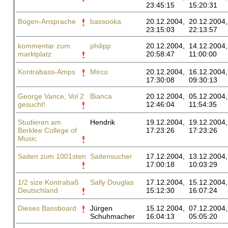
23:45:15
15:20:31
Bogen-Ansprache
bassooka
20.12.2004,
20.12.2004,
23:15:03
22:13:57
kommentar zum
philipp
20.12.2004,
14.12.2004,
marktplatz
20:58:47
11:00:00
Kontrabass-Amps
Mirco
20.12.2004,
16.12.2004,
17:30:08
09:30:13
George Vance, Vol 2
Bianca
20.12.2004,
05.12.2004,
gesucht!
12:46:04
11:54:35
Studieren am
Hendrik
19.12.2004,
19.12.2004,
Berklee College of
17:23:26
17:23:26
Music
Saiten zum 1001sten
Saitensucher
17.12.2004,
13.12.2004,
17:00:18
10:03:29
1/2 size Kontrabaß
Sally Douglas
17.12.2004,
15.12.2004,
Deutschland
15:12:30
16:07:24
Dieses Bassboard
Jürgen
15.12.2004,
07.12.2004,
Schuhmacher
16:04:13
05:05:20