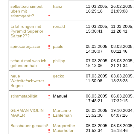
selbstbau simpel.
hanz
11.03.2005,
26.02.2005,
üben mit
16:29:18
21:09:08
stimmgerät?
Erfahrungen mit
ronald
11.03.2005,
11.03.2005,
Pyramid Superior
15:30:41
11:28:41
Saiten???
spirocore/jazzer
paule
08.03.2005,
08.03.2005,
14:30:07
00:11:46
schaut mal was ich
philipp
07.03.2005,
06.03.2005,
gefunden hab..
15:13:06
21:21:34
neue
gecko
07.03.2005,
03.03.2005,
Website/schwerer
11:50:08
18:23:28
Bogen
stimmstabilität
Manuel
06.03.2005,
06.03.2005,
17:48:21
17:32:15
GERMAN VIOLIN
Marianne
06.03.2005,
19.10.2004,
MAKER
Eshleman
13:52:30
04:07:26
Bassbauer gesucht!
Margarethe
05.03.2005,
05.03.2005,
Maierhofer-
21:52:34
15:18:46