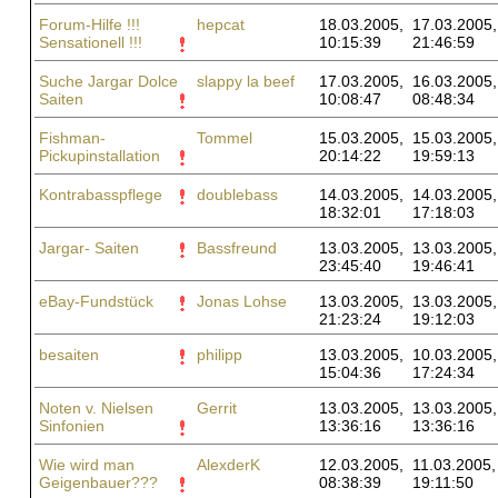
Forum-Hilfe !!!
hepcat
18.03.2005,
17.03.2005,
Sensationell !!!
10:15:39
21:46:59
Suche Jargar Dolce
slappy la beef
17.03.2005,
16.03.2005,
Saiten
10:08:47
08:48:34
Fishman-
Tommel
15.03.2005,
15.03.2005,
Pickupinstallation
20:14:22
19:59:13
Kontrabasspflege
doublebass
14.03.2005,
14.03.2005,
18:32:01
17:18:03
Jargar- Saiten
Bassfreund
13.03.2005,
13.03.2005,
23:45:40
19:46:41
eBay-Fundstück
Jonas Lohse
13.03.2005,
13.03.2005,
21:23:24
19:12:03
besaiten
philipp
13.03.2005,
10.03.2005,
15:04:36
17:24:34
Noten v. Nielsen
Gerrit
13.03.2005,
13.03.2005,
Sinfonien
13:36:16
13:36:16
Wie wird man
AlexderK
12.03.2005,
11.03.2005,
Geigenbauer???
08:38:39
19:11:50