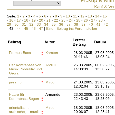
Pickup & Mikr
Kauf & Ver
Seite:
1
-
2
-
3
-
4
-
5
-
6
-
7
-
8
-
9
-
10
-
11
-
12
-
13
-
14
-
15
-
16
-
17
-
18
-
19
-
20
-
21
-
22
-
23
-
24
-
25
-
26
-
27
-
28
-
29
-
30
-
31
-
32
-
33
-
34
-
35
-
36
-
37
-
38
-
39
-
40
-
41
-
42
- 43 -
44
-
45
-
46
-
47
|
Einen Beitrag ins Forum stellen
Letzter
Beitrag
Autor
Datum
Beitrag
Framus-Bass
Karsten
28.03.2005,
27.03.2005,
01:11:46
13:03:24
Der Kontrabass von
Andi H.
25.03.2005,
06.02.2005,
Musik Produktiv und
14:08:39
13:50:27
Gewa
preamp
Mirco
24.03.2005,
13.03.2005,
12:32:04
23:15:19
Haare für
Armando
23.03.2005,
23.03.2005,
Kontrabass Bogen
22:43:43
18:25:09
orientalische,
Mirco
18.03.2005,
18.03.2005,
arabische,... musik
20:06:07
12:23:41