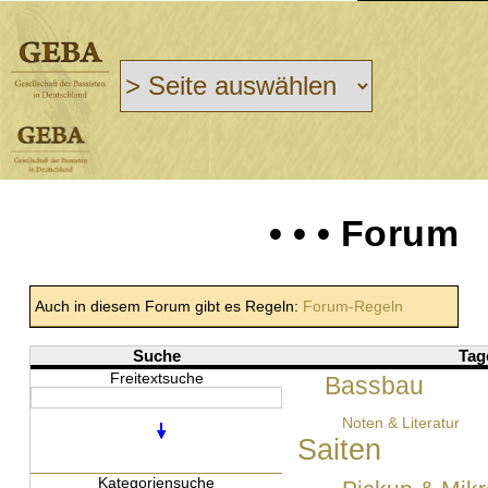
• • • Forum
Auch in diesem Forum gibt es Regeln:
Forum-Regeln
Suche
Tag
Freitextsuche
Bassbau
Noten & Literatur
Saiten
Kategoriensuche