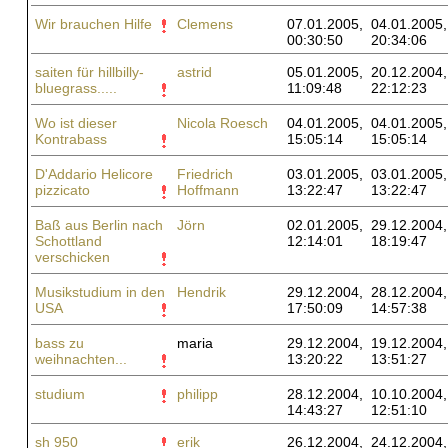
Wir brauchen Hilfe
Clemens
07.01.2005,
04.01.2005,
00:30:50
20:34:06
saiten für hillbilly-
astrid
05.01.2005,
20.12.2004,
bluegrass.....
11:09:48
22:12:23
Wo ist dieser
Nicola Roesch
04.01.2005,
04.01.2005,
Kontrabass
15:05:14
15:05:14
D'Addario Helicore
Friedrich
03.01.2005,
03.01.2005,
pizzicato
Hoffmann
13:22:47
13:22:47
Baß aus Berlin nach
Jörn
02.01.2005,
29.12.2004,
Schottland
12:14:01
18:19:47
verschicken
Musikstudium in den
Hendrik
29.12.2004,
28.12.2004,
USA
17:50:09
14:57:38
bass zu
maria
29.12.2004,
19.12.2004,
weihnachten...
13:20:22
13:51:27
studium
philipp
28.12.2004,
10.10.2004,
14:43:27
12:51:10
sh 950
erik
26.12.2004,
24.12.2004,