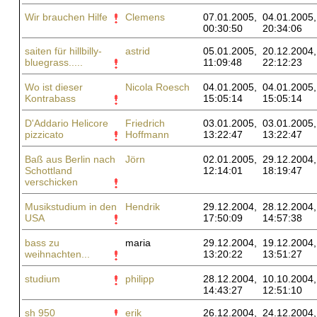
Wir brauchen Hilfe
Clemens
07.01.2005,
04.01.2005,
00:30:50
20:34:06
saiten für hillbilly-
astrid
05.01.2005,
20.12.2004,
bluegrass.....
11:09:48
22:12:23
Wo ist dieser
Nicola Roesch
04.01.2005,
04.01.2005,
Kontrabass
15:05:14
15:05:14
D'Addario Helicore
Friedrich
03.01.2005,
03.01.2005,
pizzicato
Hoffmann
13:22:47
13:22:47
Baß aus Berlin nach
Jörn
02.01.2005,
29.12.2004,
Schottland
12:14:01
18:19:47
verschicken
Musikstudium in den
Hendrik
29.12.2004,
28.12.2004,
USA
17:50:09
14:57:38
bass zu
maria
29.12.2004,
19.12.2004,
weihnachten...
13:20:22
13:51:27
studium
philipp
28.12.2004,
10.10.2004,
14:43:27
12:51:10
sh 950
erik
26.12.2004,
24.12.2004,