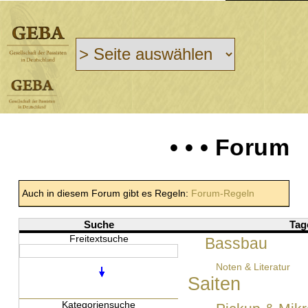
• • • Forum
Auch in diesem Forum gibt es Regeln:
Forum-Regeln
Suche
Tag
Freitextsuche
Bassbau
Noten & Literatur
Saiten
Kategoriensuche