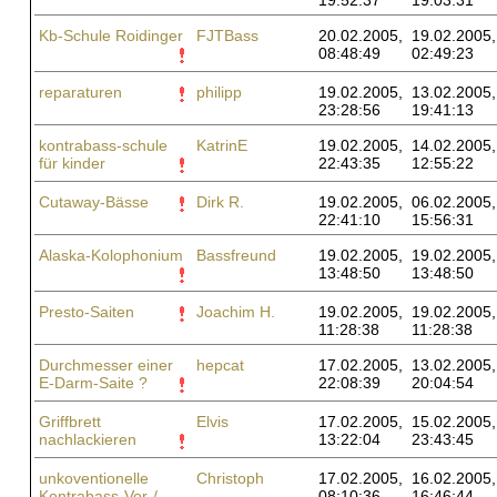
19:52:37
19:03:31
Kb-Schule Roidinger
FJTBass
20.02.2005,
19.02.2005,
08:48:49
02:49:23
reparaturen
philipp
19.02.2005,
13.02.2005,
23:28:56
19:41:13
kontrabass-schule
KatrinE
19.02.2005,
14.02.2005,
für kinder
22:43:35
12:55:22
Cutaway-Bässe
Dirk R.
19.02.2005,
06.02.2005,
22:41:10
15:56:31
Alaska-Kolophonium
Bassfreund
19.02.2005,
19.02.2005,
13:48:50
13:48:50
Presto-Saiten
Joachim H.
19.02.2005,
19.02.2005,
11:28:38
11:28:38
Durchmesser einer
hepcat
17.02.2005,
13.02.2005,
E-Darm-Saite ?
22:08:39
20:04:54
Griffbrett
Elvis
17.02.2005,
15.02.2005,
nachlackieren
13:22:04
23:43:45
unkoventionelle
Christoph
17.02.2005,
16.02.2005,
Kontrabass-Vor-/
08:10:36
16:46:44