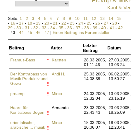
Pickup & Mikr
Kauf & Ver
Seite:
1
-
2
-
3
-
4
-
5
-
6
-
7
-
8
-
9
-
10
-
11
-
12
-
13
-
14
-
15
-
16
-
17
-
18
-
19
-
20
-
21
-
22
-
23
-
24
-
25
-
26
-
27
-
28
-
29
-
30
-
31
-
32
-
33
-
34
-
35
-
36
-
37
-
38
-
39
-
40
-
41
-
42
- 43 -
44
-
45
-
46
-
47
|
Einen Beitrag ins Forum stellen
Letzter
Beitrag
Autor
Datum
Beitrag
Framus-Bass
Karsten
28.03.2005,
27.03.2005,
01:11:46
13:03:24
Der Kontrabass von
Andi H.
25.03.2005,
06.02.2005,
Musik Produktiv und
14:08:39
13:50:27
Gewa
preamp
Mirco
24.03.2005,
13.03.2005,
12:32:04
23:15:19
Haare für
Armando
23.03.2005,
23.03.2005,
Kontrabass Bogen
22:43:43
18:25:09
orientalische,
Mirco
18.03.2005,
18.03.2005,
arabische,... musik
20:06:07
12:23:41