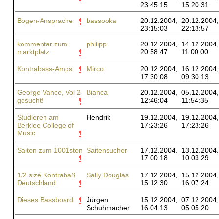
23:45:15
15:20:31
Bogen-Ansprache
bassooka
20.12.2004,
20.12.2004,
23:15:03
22:13:57
kommentar zum
philipp
20.12.2004,
14.12.2004,
marktplatz
20:58:47
11:00:00
Kontrabass-Amps
Mirco
20.12.2004,
16.12.2004,
17:30:08
09:30:13
George Vance, Vol 2
Bianca
20.12.2004,
05.12.2004,
gesucht!
12:46:04
11:54:35
Studieren am
Hendrik
19.12.2004,
19.12.2004,
Berklee College of
17:23:26
17:23:26
Music
Saiten zum 1001sten
Saitensucher
17.12.2004,
13.12.2004,
17:00:18
10:03:29
1/2 size Kontrabaß
Sally Douglas
17.12.2004,
15.12.2004,
Deutschland
15:12:30
16:07:24
Dieses Bassboard
Jürgen
15.12.2004,
07.12.2004,
Schuhmacher
16:04:13
05:05:20