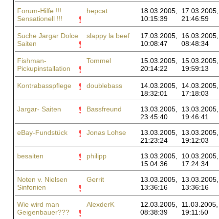
Forum-Hilfe !!!
hepcat
18.03.2005,
17.03.2005,
Sensationell !!!
10:15:39
21:46:59
Suche Jargar Dolce
slappy la beef
17.03.2005,
16.03.2005,
Saiten
10:08:47
08:48:34
Fishman-
Tommel
15.03.2005,
15.03.2005,
Pickupinstallation
20:14:22
19:59:13
Kontrabasspflege
doublebass
14.03.2005,
14.03.2005,
18:32:01
17:18:03
Jargar- Saiten
Bassfreund
13.03.2005,
13.03.2005,
23:45:40
19:46:41
eBay-Fundstück
Jonas Lohse
13.03.2005,
13.03.2005,
21:23:24
19:12:03
besaiten
philipp
13.03.2005,
10.03.2005,
15:04:36
17:24:34
Noten v. Nielsen
Gerrit
13.03.2005,
13.03.2005,
Sinfonien
13:36:16
13:36:16
Wie wird man
AlexderK
12.03.2005,
11.03.2005,
Geigenbauer???
08:38:39
19:11:50