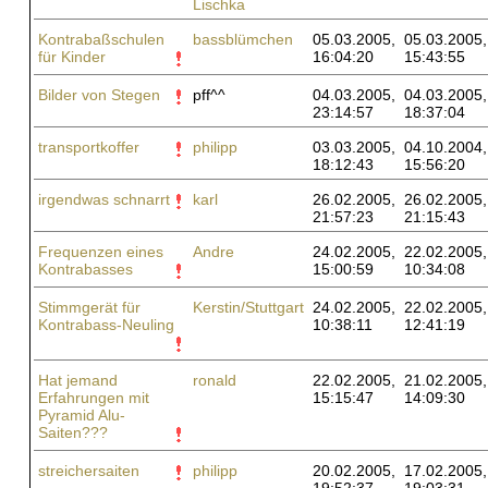
Lischka
Kontrabaßschulen
bassblümchen
05.03.2005,
05.03.2005,
für Kinder
16:04:20
15:43:55
Bilder von Stegen
pff^^
04.03.2005,
04.03.2005,
23:14:57
18:37:04
transportkoffer
philipp
03.03.2005,
04.10.2004,
18:12:43
15:56:20
irgendwas schnarrt
karl
26.02.2005,
26.02.2005,
21:57:23
21:15:43
Frequenzen eines
Andre
24.02.2005,
22.02.2005,
Kontrabasses
15:00:59
10:34:08
Stimmgerät für
Kerstin/Stuttgart
24.02.2005,
22.02.2005,
Kontrabass-Neuling
10:38:11
12:41:19
Hat jemand
ronald
22.02.2005,
21.02.2005,
Erfahrungen mit
15:15:47
14:09:30
Pyramid Alu-
Saiten???
streichersaiten
philipp
20.02.2005,
17.02.2005,