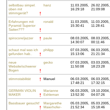
selbstbau simpel.
hanz
11.03.2005,
26.02.2005,
üben mit
16:29:18
21:09:08
stimmgerät?
Erfahrungen mit
ronald
11.03.2005,
11.03.2005,
Pyramid Superior
15:30:41
11:28:41
Saiten???
spirocore/jazzer
paule
08.03.2005,
08.03.2005,
14:30:07
00:11:46
schaut mal was ich
philipp
07.03.2005,
06.03.2005,
gefunden hab..
15:13:06
21:21:34
neue
gecko
07.03.2005,
03.03.2005,
Website/schwerer
11:50:08
18:23:28
Bogen
stimmstabilität
Manuel
06.03.2005,
06.03.2005,
17:48:21
17:32:15
GERMAN VIOLIN
Marianne
06.03.2005,
19.10.2004,
MAKER
Eshleman
13:52:30
04:07:26
Bassbauer gesucht!
Margarethe
05.03.2005,
05.03.2005,
Maierhofer-
21:52:34
15:18:46