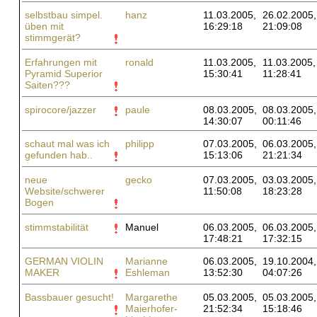
selbstbau simpel.
hanz
11.03.2005,
26.02.2005,
üben mit
16:29:18
21:09:08
stimmgerät?
Erfahrungen mit
ronald
11.03.2005,
11.03.2005,
Pyramid Superior
15:30:41
11:28:41
Saiten???
spirocore/jazzer
paule
08.03.2005,
08.03.2005,
14:30:07
00:11:46
schaut mal was ich
philipp
07.03.2005,
06.03.2005,
gefunden hab..
15:13:06
21:21:34
neue
gecko
07.03.2005,
03.03.2005,
Website/schwerer
11:50:08
18:23:28
Bogen
stimmstabilität
Manuel
06.03.2005,
06.03.2005,
17:48:21
17:32:15
GERMAN VIOLIN
Marianne
06.03.2005,
19.10.2004,
MAKER
Eshleman
13:52:30
04:07:26
Bassbauer gesucht!
Margarethe
05.03.2005,
05.03.2005,
Maierhofer-
21:52:34
15:18:46