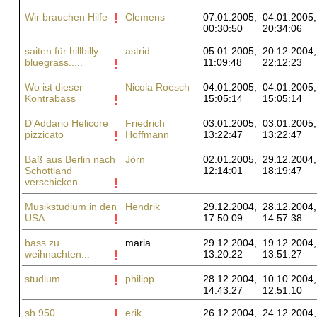
Wir brauchen Hilfe
Clemens
07.01.2005,
04.01.2005,
00:30:50
20:34:06
saiten für hillbilly-
astrid
05.01.2005,
20.12.2004,
bluegrass.....
11:09:48
22:12:23
Wo ist dieser
Nicola Roesch
04.01.2005,
04.01.2005,
Kontrabass
15:05:14
15:05:14
D'Addario Helicore
Friedrich
03.01.2005,
03.01.2005,
pizzicato
Hoffmann
13:22:47
13:22:47
Baß aus Berlin nach
Jörn
02.01.2005,
29.12.2004,
Schottland
12:14:01
18:19:47
verschicken
Musikstudium in den
Hendrik
29.12.2004,
28.12.2004,
USA
17:50:09
14:57:38
bass zu
maria
29.12.2004,
19.12.2004,
weihnachten...
13:20:22
13:51:27
studium
philipp
28.12.2004,
10.10.2004,
14:43:27
12:51:10
sh 950
erik
26.12.2004,
24.12.2004,