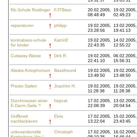
19:52:37
19:03:31
Kb-Schule Roidinger
FJTBass
20.02.2005,
19.02.2005,
08:48:49
02:49:23
reparaturen
philipp
19.02.2005,
13.02.2005,
23:28:56
19:41:13
kontrabass-schule
KatrinE
19.02.2005,
14.02.2005,
für kinder
22:43:35
12:55:22
Cutaway-Bässe
Dirk R.
19.02.2005,
06.02.2005,
22:41:10
15:56:31
Alaska-Kolophonium
Bassfreund
19.02.2005,
19.02.2005,
13:48:50
13:48:50
Presto-Saiten
Joachim H.
19.02.2005,
19.02.2005,
11:28:38
11:28:38
Durchmesser einer
hepcat
17.02.2005,
13.02.2005,
E-Darm-Saite ?
22:08:39
20:04:54
Griffbrett
Elvis
17.02.2005,
15.02.2005,
nachlackieren
13:22:04
23:43:45
unkoventionelle
Christoph
17.02.2005,
16.02.2005,
Kontrabass-Vor-/
08:10:36
16:46:44