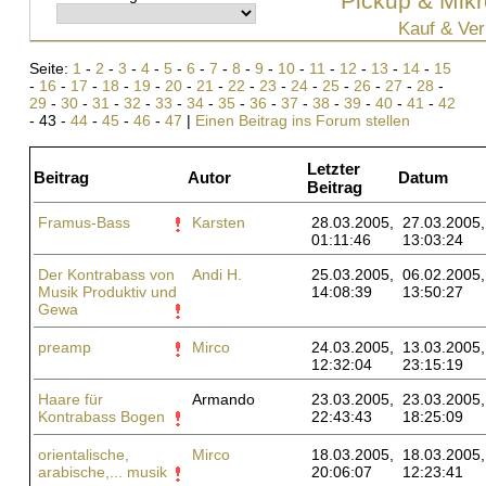
Pickup & Mikr
Kauf & Ver
Seite:
1
-
2
-
3
-
4
-
5
-
6
-
7
-
8
-
9
-
10
-
11
-
12
-
13
-
14
-
15
-
16
-
17
-
18
-
19
-
20
-
21
-
22
-
23
-
24
-
25
-
26
-
27
-
28
-
29
-
30
-
31
-
32
-
33
-
34
-
35
-
36
-
37
-
38
-
39
-
40
-
41
-
42
- 43 -
44
-
45
-
46
-
47
|
Einen Beitrag ins Forum stellen
Letzter
Beitrag
Autor
Datum
Beitrag
Framus-Bass
Karsten
28.03.2005,
27.03.2005,
01:11:46
13:03:24
Der Kontrabass von
Andi H.
25.03.2005,
06.02.2005,
Musik Produktiv und
14:08:39
13:50:27
Gewa
preamp
Mirco
24.03.2005,
13.03.2005,
12:32:04
23:15:19
Haare für
Armando
23.03.2005,
23.03.2005,
Kontrabass Bogen
22:43:43
18:25:09
orientalische,
Mirco
18.03.2005,
18.03.2005,
arabische,... musik
20:06:07
12:23:41