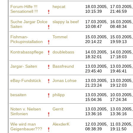
Forum-Hilfe !!!
hepcat
18.03.2005,
17.03.2005,
Sensationell !!!
10:15:39
21:46:59
Suche Jargar Dolce
slappy la beef
17.03.2005,
16.03.2005,
Saiten
10:08:47
08:48:34
Fishman-
Tommel
15.03.2005,
15.03.2005,
Pickupinstallation
20:14:22
19:59:13
Kontrabasspflege
doublebass
14.03.2005,
14.03.2005,
18:32:01
17:18:03
Jargar- Saiten
Bassfreund
13.03.2005,
13.03.2005,
23:45:40
19:46:41
eBay-Fundstück
Jonas Lohse
13.03.2005,
13.03.2005,
21:23:24
19:12:03
besaiten
philipp
13.03.2005,
10.03.2005,
15:04:36
17:24:34
Noten v. Nielsen
Gerrit
13.03.2005,
13.03.2005,
Sinfonien
13:36:16
13:36:16
Wie wird man
AlexderK
12.03.2005,
11.03.2005,
Geigenbauer???
08:38:39
19:11:50