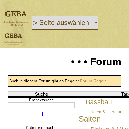
• • • Forum
Auch in diesem Forum gibt es Regeln:
Forum-Regeln
Suche
Tag
Freitextsuche
Bassbau
Noten & Literatur
Saiten
Kategoriensuche