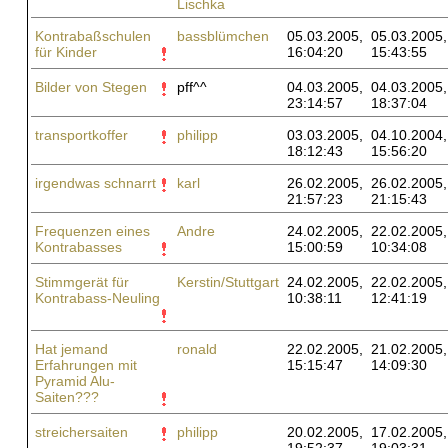
Lischka
Kontrabaßschulen
bassblümchen
05.03.2005,
05.03.2005,
für Kinder
16:04:20
15:43:55
Bilder von Stegen
pff^^
04.03.2005,
04.03.2005,
23:14:57
18:37:04
transportkoffer
philipp
03.03.2005,
04.10.2004,
18:12:43
15:56:20
irgendwas schnarrt
karl
26.02.2005,
26.02.2005,
21:57:23
21:15:43
Frequenzen eines
Andre
24.02.2005,
22.02.2005,
Kontrabasses
15:00:59
10:34:08
Stimmgerät für
Kerstin/Stuttgart
24.02.2005,
22.02.2005,
Kontrabass-Neuling
10:38:11
12:41:19
Hat jemand
ronald
22.02.2005,
21.02.2005,
Erfahrungen mit
15:15:47
14:09:30
Pyramid Alu-
Saiten???
streichersaiten
philipp
20.02.2005,
17.02.2005,