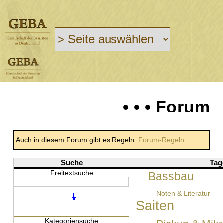
• • • Forum
Auch in diesem Forum gibt es Regeln:
Forum-Regeln
Suche
Tag
Freitextsuche
Bassbau
Noten & Literatur
Saiten
Kategoriensuche