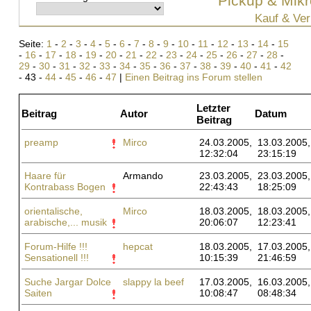
Pickup & Mikr
Kauf & Ver
Seite:
1
-
2
-
3
-
4
-
5
-
6
-
7
-
8
-
9
-
10
-
11
-
12
-
13
-
14
-
15
-
16
-
17
-
18
-
19
-
20
-
21
-
22
-
23
-
24
-
25
-
26
-
27
-
28
-
29
-
30
-
31
-
32
-
33
-
34
-
35
-
36
-
37
-
38
-
39
-
40
-
41
-
42
- 43 -
44
-
45
-
46
-
47
|
Einen Beitrag ins Forum stellen
Letzter
Beitrag
Autor
Datum
Beitrag
preamp
Mirco
24.03.2005,
13.03.2005,
12:32:04
23:15:19
Haare für
Armando
23.03.2005,
23.03.2005,
Kontrabass Bogen
22:43:43
18:25:09
orientalische,
Mirco
18.03.2005,
18.03.2005,
arabische,... musik
20:06:07
12:23:41
Forum-Hilfe !!!
hepcat
18.03.2005,
17.03.2005,
Sensationell !!!
10:15:39
21:46:59
Suche Jargar Dolce
slappy la beef
17.03.2005,
16.03.2005,
Saiten
10:08:47
08:48:34