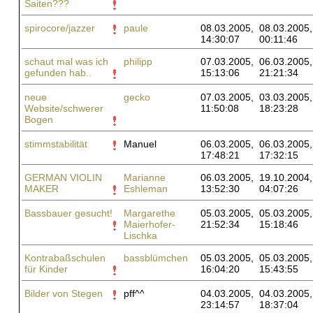
Saiten???
spirocore/jazzer
paule
08.03.2005,
08.03.2005,
14:30:07
00:11:46
schaut mal was ich
philipp
07.03.2005,
06.03.2005,
gefunden hab..
15:13:06
21:21:34
neue
gecko
07.03.2005,
03.03.2005,
Website/schwerer
11:50:08
18:23:28
Bogen
stimmstabilität
Manuel
06.03.2005,
06.03.2005,
17:48:21
17:32:15
GERMAN VIOLIN
Marianne
06.03.2005,
19.10.2004,
MAKER
Eshleman
13:52:30
04:07:26
Bassbauer gesucht!
Margarethe
05.03.2005,
05.03.2005,
Maierhofer-
21:52:34
15:18:46
Lischka
Kontrabaßschulen
bassblümchen
05.03.2005,
05.03.2005,
für Kinder
16:04:20
15:43:55
Bilder von Stegen
pff^^
04.03.2005,
04.03.2005,
23:14:57
18:37:04