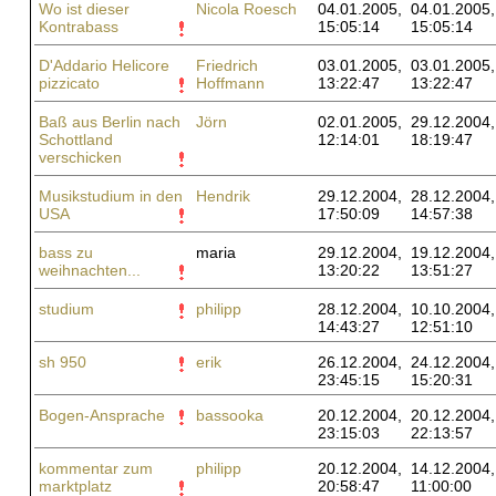
Wo ist dieser
Nicola Roesch
04.01.2005,
04.01.2005,
Kontrabass
15:05:14
15:05:14
D'Addario Helicore
Friedrich
03.01.2005,
03.01.2005,
pizzicato
Hoffmann
13:22:47
13:22:47
Baß aus Berlin nach
Jörn
02.01.2005,
29.12.2004,
Schottland
12:14:01
18:19:47
verschicken
Musikstudium in den
Hendrik
29.12.2004,
28.12.2004,
USA
17:50:09
14:57:38
bass zu
maria
29.12.2004,
19.12.2004,
weihnachten...
13:20:22
13:51:27
studium
philipp
28.12.2004,
10.10.2004,
14:43:27
12:51:10
sh 950
erik
26.12.2004,
24.12.2004,
23:45:15
15:20:31
Bogen-Ansprache
bassooka
20.12.2004,
20.12.2004,
23:15:03
22:13:57
kommentar zum
philipp
20.12.2004,
14.12.2004,
marktplatz
20:58:47
11:00:00