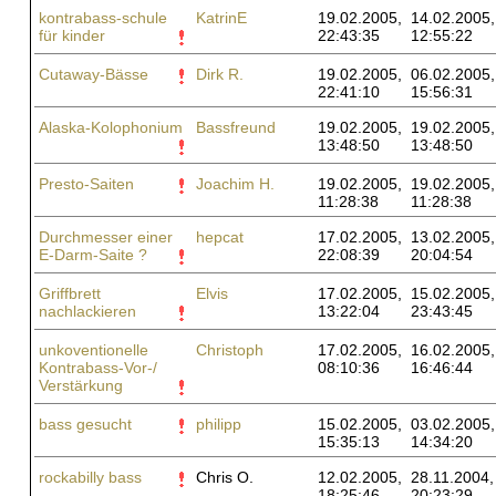
kontrabass-schule
KatrinE
19.02.2005,
14.02.2005,
für kinder
22:43:35
12:55:22
Cutaway-Bässe
Dirk R.
19.02.2005,
06.02.2005,
22:41:10
15:56:31
Alaska-Kolophonium
Bassfreund
19.02.2005,
19.02.2005,
13:48:50
13:48:50
Presto-Saiten
Joachim H.
19.02.2005,
19.02.2005,
11:28:38
11:28:38
Durchmesser einer
hepcat
17.02.2005,
13.02.2005,
E-Darm-Saite ?
22:08:39
20:04:54
Griffbrett
Elvis
17.02.2005,
15.02.2005,
nachlackieren
13:22:04
23:43:45
unkoventionelle
Christoph
17.02.2005,
16.02.2005,
Kontrabass-Vor-/
08:10:36
16:46:44
Verstärkung
bass gesucht
philipp
15.02.2005,
03.02.2005,
15:35:13
14:34:20
rockabilly bass
Chris O.
12.02.2005,
28.11.2004,
18:25:46
20:23:29