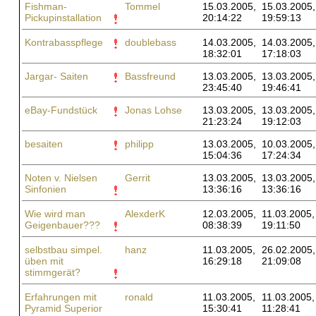
Fishman-
Tommel
15.03.2005,
15.03.2005,
Pickupinstallation
20:14:22
19:59:13
Kontrabasspflege
doublebass
14.03.2005,
14.03.2005,
18:32:01
17:18:03
Jargar- Saiten
Bassfreund
13.03.2005,
13.03.2005,
23:45:40
19:46:41
eBay-Fundstück
Jonas Lohse
13.03.2005,
13.03.2005,
21:23:24
19:12:03
besaiten
philipp
13.03.2005,
10.03.2005,
15:04:36
17:24:34
Noten v. Nielsen
Gerrit
13.03.2005,
13.03.2005,
Sinfonien
13:36:16
13:36:16
Wie wird man
AlexderK
12.03.2005,
11.03.2005,
Geigenbauer???
08:38:39
19:11:50
selbstbau simpel.
hanz
11.03.2005,
26.02.2005,
üben mit
16:29:18
21:09:08
stimmgerät?
Erfahrungen mit
ronald
11.03.2005,
11.03.2005,
Pyramid Superior
15:30:41
11:28:41