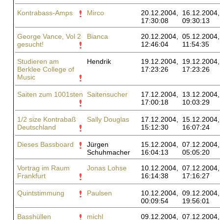
Kontrabass-Amps
Mirco
20.12.2004,
16.12.2004,
17:30:08
09:30:13
George Vance, Vol 2
Bianca
20.12.2004,
05.12.2004,
gesucht!
12:46:04
11:54:35
Studieren am
Hendrik
19.12.2004,
19.12.2004,
Berklee College of
17:23:26
17:23:26
Music
Saiten zum 1001sten
Saitensucher
17.12.2004,
13.12.2004,
17:00:18
10:03:29
1/2 size Kontrabaß
Sally Douglas
17.12.2004,
15.12.2004,
Deutschland
15:12:30
16:07:24
Dieses Bassboard
Jürgen
15.12.2004,
07.12.2004,
Schuhmacher
16:04:13
05:05:20
Vortrag im Raum
Jonas Lohse
10.12.2004,
07.12.2004,
Frankfurt
16:14:38
17:16:27
Quintstimmung
Paulsen
10.12.2004,
09.12.2004,
00:09:54
19:56:01
Basshüllen
michl
09.12.2004,
07.12.2004,