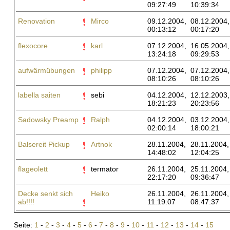
09:27:49
10:39:34
Renovation
Mirco
09.12.2004,
08.12.2004,
00:13:12
00:17:20
flexocore
karl
07.12.2004,
16.05.2004,
13:24:18
09:29:53
aufwärmübungen
philipp
07.12.2004,
07.12.2004,
08:10:26
08:10:26
labella saiten
sebi
04.12.2004,
12.12.2003,
18:21:23
20:23:56
Sadowsky Preamp
Ralph
04.12.2004,
03.12.2004,
02:00:14
18:00:21
Balsereit Pickup
Artnok
28.11.2004,
28.11.2004,
14:48:02
12:04:25
flageolett
termator
26.11.2004,
25.11.2004,
22:17:20
09:36:47
Decke senkt sich
Heiko
26.11.2004,
26.11.2004,
ab!!!!
11:19:07
08:47:37
Seite:
1
-
2
-
3
-
4
-
5
-
6
-
7
-
8
-
9
-
10
-
11
-
12
-
13
-
14
-
15