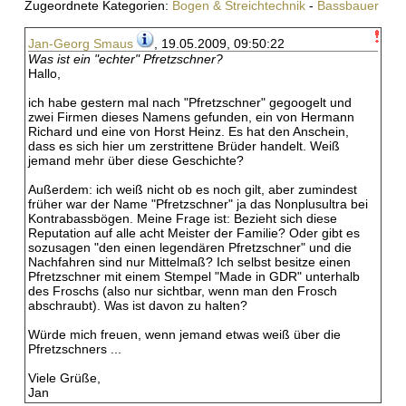
Zugeordnete Kategorien:
Bogen & Streichtechnik
-
Bassbauer
Jan-Georg Smaus
, 19.05.2009, 09:50:22
Was ist ein "echter" Pfretzschner?
Hallo,
ich habe gestern mal nach "Pfretzschner" gegoogelt und
zwei Firmen dieses Namens gefunden, ein von Hermann
Richard und eine von Horst Heinz. Es hat den Anschein,
dass es sich hier um zerstrittene Brüder handelt. Weiß
jemand mehr über diese Geschichte?
Außerdem: ich weiß nicht ob es noch gilt, aber zumindest
früher war der Name "Pfretzschner" ja das Nonplusultra bei
Kontrabassbögen. Meine Frage ist: Bezieht sich diese
Reputation auf alle acht Meister der Familie? Oder gibt es
sozusagen "den einen legendären Pfretzschner" und die
Nachfahren sind nur Mittelmaß? Ich selbst besitze einen
Pfretzschner mit einem Stempel "Made in GDR" unterhalb
des Froschs (also nur sichtbar, wenn man den Frosch
abschraubt). Was ist davon zu halten?
Würde mich freuen, wenn jemand etwas weiß über die
Pfretzschners ...
Viele Grüße,
Jan