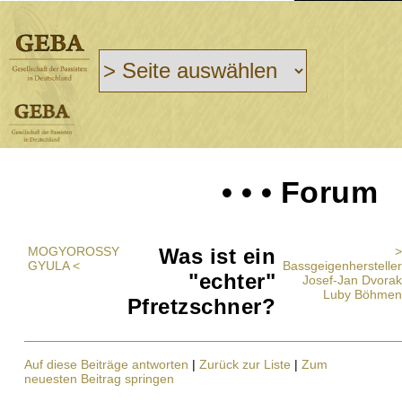
• • • Forum
MOGYOROSSY
Was ist ein
>
GYULA <
Bassgeigenhersteller
"echter"
Josef-Jan Dvorak
Luby Böhmen
Pfretzschner?
Auf diese Beiträge antworten
|
Zurück zur Liste
|
Zum
neuesten Beitrag springen