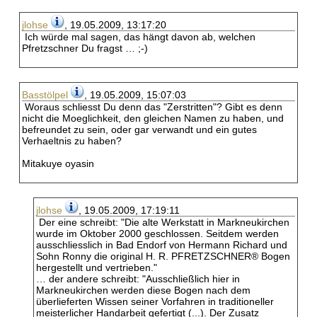
jlohse
, 19.05.2009, 13:17:20
Ich würde mal sagen, das hängt davon ab, welchen
Pfretzschner Du fragst … ;-)
Basstölpel
, 19.05.2009, 15:07:03
Woraus schliesst Du denn das "Zerstritten"? Gibt es denn
nicht die Moeglichkeit, den gleichen Namen zu haben, und
befreundet zu sein, oder gar verwandt und ein gutes
Verhaeltnis zu haben?
Mitakuye oyasin
jlohse
, 19.05.2009, 17:19:11
Der eine schreibt: "Die alte Werkstatt in Markneukirchen
wurde im Oktober 2000 geschlossen. Seitdem werden
ausschliesslich in Bad Endorf von Hermann Richard und
Sohn Ronny die original H. R. PFRETZSCHNER® Bogen
hergestellt und vertrieben."
… der andere schreibt: "Ausschließlich hier in
Markneukirchen werden diese Bogen nach dem
überlieferten Wissen seiner Vorfahren in traditioneller
meisterlicher Handarbeit gefertigt (...). Der Zusatz