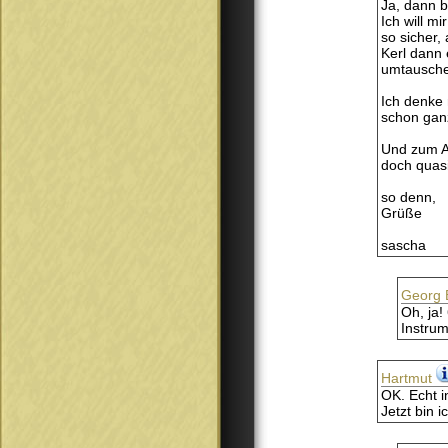
Ja, dann b
Ich will m
so sicher,
Kerl dann 
umtausche
Ich denke 
schon gan
Und zum Ab
doch quasi
so denn,
Grüße
sascha
Georg 
Oh, ja!
Instrum
Hartmut
OK. Echt i
Jetzt bin 