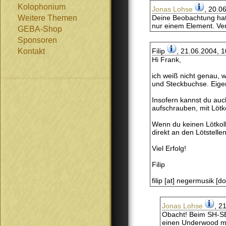
Kolophonium
Jonas Lohse
, 20.0
Weitere Themen
Deine Beobachtung hat
nur einem Element. Ve
GEBA-Shop
Sponsoren
Kontakt
Filip
, 21.06.2004, 
Hi Frank,
ich weiß nicht genau, 
und Steckbuchse. Eigent
Insofern kannst du au
aufschrauben, mit Lötk
Wenn du keinen Lötkolb
direkt an den Lötstellen
Viel Erfolg!
Filip
filip [at] negermusik [do
Jonas Lohse
, 2
Obacht! Beim SH-SB2
einen Underwood mit