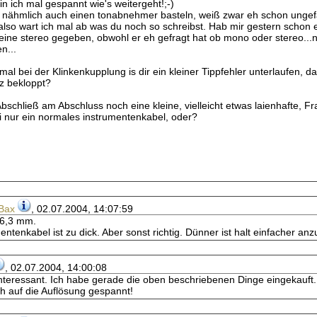
in ich mal gespannt wie's weitergeht!;-)
ir nähmlich auch einen tonabnehmer basteln, weiß zwar eh schon ungefäh
 also wart ich mal ab was du noch so schreibst. Hab mir gestern schon 
eine stereo gegeben, obwohl er eh gefragt hat ob mono oder stereo...n
n...
mal bei der Klinkenkupplung is dir ein kleiner Tippfehler unterlaufen, 
z bekloppt?
schließ am Abschluss noch eine kleine, vielleicht etwas laienhafte, F
 nur ein normales instrumentenkabel, oder?
Bax
, 02.07.2004, 14:07:59
 6,3 mm.
entenkabel ist zu dick. Aber sonst richtig. Dünner ist halt einfacher anz
, 02.07.2004, 14:00:08
nteressant. Ich habe gerade die oben beschriebenen Dinge eingekauft
ich auf die Auflösung gespannt!