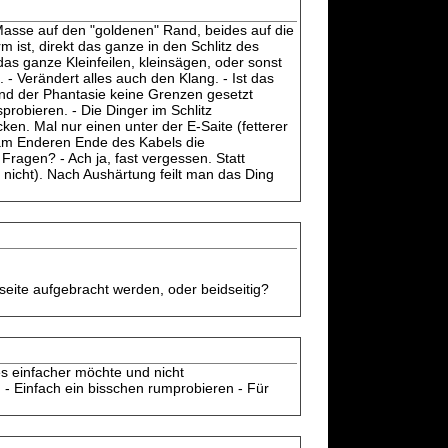
Masse auf den "goldenen" Rand, beides auf die
m ist, direkt das ganze in den Schlitz des
s ganze Kleinfeilen, kleinsägen, oder sonst
 - Verändert alles auch den Klang. - Ist das
ind der Phantasie keine Grenzen gesetzt
robieren. - Die Dinger im Schlitz
en. Mal nur einen unter der E-Saite (fetterer
s am Enderen Ende des Kabels die
ragen? - Ach ja, fast vergessen. Statt
nicht). Nach Aushärtung feilt man das Ding
seite aufgebracht werden, oder beidseitig?
es einfacher möchte und nicht
 - Einfach ein bisschen rumprobieren - Für