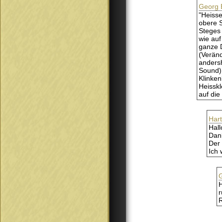
Georg 
"Heisse
obere S
Steges 
wie auf
ganze D
(Veränd
andersh
Sound).
Klinken
Heisskl
auf die
Har
Hall
Dank
Der 
Ich 
H
r
R