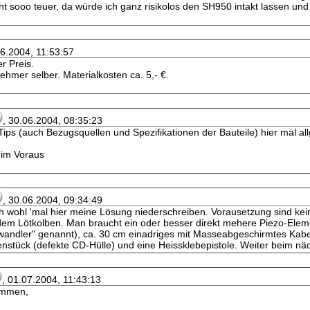
cht sooo teuer, da würde ich ganz risikolos den SH950 intakt lassen un
06.2004, 11:53:57
r Preis.
mer selber. Materialkosten ca. 5,- €.
, 30.06.2004, 08:35:23
Tips (auch Bezugsquellen und Spezifikationen der Bauteile) hier mal all
 im Voraus
, 30.06.2004, 09:34:49
ch wohl 'mal hier meine Lösung niederschreiben. Vorausetzung sind kei
em Lötkolben. Man braucht ein oder besser direkt mehere Piezo-Eleme
lwandler" genannt), ca. 30 cm einadriges mit Masseabgeschirmtes Kab
enstück (defekte CD-Hülle) und eine Heissklebepistole. Weiter beim nä
, 01.07.2004, 11:43:13
ammen,