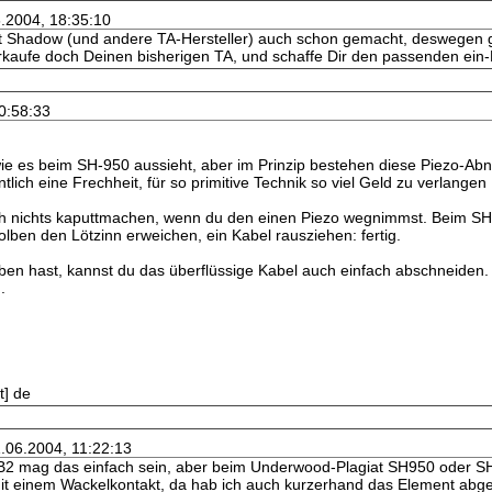
6.2004, 18:35:10
 Shadow (und andere TA-Hersteller) auch schon gemacht, deswegen g
rkaufe doch Deinen bisherigen TA, und schaffe Dir den passenden ei
10:58:33
wie es beim SH-950 aussieht, aber im Prinzip bestehen diese Piezo-Ab
lich eine Frechheit, für so primitive Technik so viel Geld zu verlangen .
ch nichts kaputtmachen, wenn du den einen Piezo wegnimmst. Beim SH-
olben den Lötzinn erweichen, ein Kabel rausziehen: fertig.
en hast, kannst du das überflüssige Kabel auch einfach abschneiden.
.
t] de
1.06.2004, 11:22:13
 mag das einfach sein, aber beim Underwood-Plagiat SH950 oder SH951
 einem Wackelkontakt, da hab ich auch kurzerhand das Element abgezwi