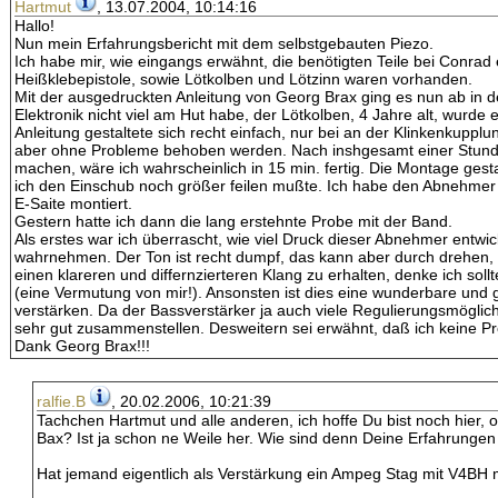
Hartmut
, 13.07.2004, 10:14:16
Hallo!
Nun mein Erfahrungsbericht mit dem selbstgebauten Piezo.
Ich habe mir, wie eingangs erwähnt, die benötigten Teile bei Conrad 
Heißklebepistole, sowie Lötkolben und Lötzinn waren vorhanden.
Mit der ausgedruckten Anleitung von Georg Brax ging es nun ab in de
Elektronik nicht viel am Hut habe, der Lötkolben, 4 Jahre alt, wurd
Anleitung gestaltete sich recht einfach, nur bei an der Klinkenkuppl
aber ohne Probleme behoben werden. Nach inshgesamt einer Stunde 
machen, wäre ich wahrscheinlich in 15 min. fertig. Die Montage gesta
ich den Einschub noch größer feilen mußte. Ich habe den Abnehmer 
E-Saite montiert.
Gestern hatte ich dann die lang erstehnte Probe mit der Band.
Als erstes war ich überrascht, wie viel Druck dieser Abnehmer entwi
wahrnehmen. Der Ton ist recht dumpf, das kann aber durch drehen,
einen klareren und differnzierteren Klang zu erhalten, denke ich so
(eine Vermutung von mir!). Ansonsten ist dies eine wunderbare und 
verstärken. Da der Bassverstärker ja auch viele Regulierungsmöglic
sehr gut zusammenstellen. Desweitern sei erwähnt, daß ich keine Pr
Dank Georg Brax!!!
ralfie.B
, 20.02.2006, 10:21:39
Tachchen Hartmut und alle anderen, ich hoffe Du bist noch hier, 
Bax? Ist ja schon ne Weile her. Wie sind denn Deine Erfahrunge
Hat jemand eigentlich als Verstärkung ein Ampeg Stag mit V4BH m