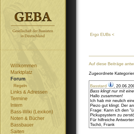
Ergo EUBs <
Auf diese Beiträge antw
Willkommen
Marktplatz
Zugeordnete Kategorie
Forum
Regeln
Basstard
, 20.06.20
Bass klingt nur mit ein
Links & Adressen
Hallo zusammen!
Termine
Ich hab mir neulich e
Intern
Piezo gut klingt. Der 
Frage: Kann ich den "ü
Bass-Wiki (Lexikon)
Pickupsystem zu zerst
Noten & Bücher
Für hilfreiche Antwort
Tschö, Frank
Bassbauer
Saiten