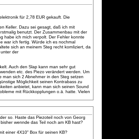
elektronik für 2,78 EUR gekauft. Die
n Keller. Dazu sei gesagt, daß ich mit
e erstmalig benutzt. Der Zusammenbau mit der
ung habe ich mich verpolt. Der Fehler konnte
war ich fertig. Würde ich es nochmal
ltete sich an meinem Steg recht komliziert, da
unter der
ckelt. Auch den Slap kann man sehr gut
 wenden etc. des Piezo verändert werden. Um
llte man sich 2 Abnehmer in den Steg setzen
günstige Möglichkeit seinen Kontrabass zu
hkeiten anbietet, kann man sich seinen Sound
obleme mit Rückkopplungen o.ä. hatte. Vielen
oder so. Haste das Piezoteil noch von Georg
n bisher wennde das Teil noch am KB hast?
it einer 4X10" Box für seinen KB?