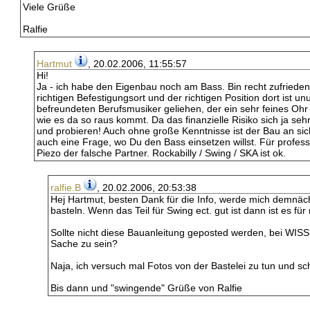
Viele Grüße
Ralfie
Hartmut
, 20.02.2006, 11:55:57
Hi!
Ja - ich habe den Eigenbau noch am Bass. Bin recht zufriede
richtigen Befestigungsort und der richtigen Position dort is
befreundeten Berufsmusiker geliehen, der ein sehr feines Ohr
wie es da so raus kommt. Da das finanzielle Risiko sich ja se
und probieren! Auch ohne große Kenntnisse ist der Bau an sic
auch eine Frage, wo Du den Bass einsetzen willst. Für profess
Piezo der falsche Partner. Rockabilly / Swing / SKA ist ok.
ralfie.B
, 20.02.2006, 20:53:38
Hej Hartmut, besten Dank für die Info, werde mich demnä
basteln. Wenn das Teil für Swing ect. gut ist dann ist es für
Sollte nicht diese Bauanleitung geposted werden, bei WISS
Sache zu sein?
Naja, ich versuch mal Fotos von der Bastelei zu tun und sc
Bis dann und "swingende" Grüße von Ralfie