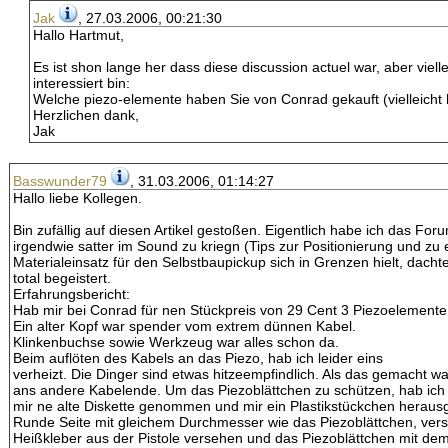
Jak
, 27.03.2006, 00:21:30
Hallo Hartmut,
Es ist shon lange her dass diese discussion actuel war, aber viell
interessiert bin:
Welche piezo-elemente haben Sie von Conrad gekauft (vielleicht 
Herzlichen dank,
Jak
Basswunder79
, 31.03.2006, 01:14:27
Hallo liebe Kollegen.
Bin zufällig auf diesen Artikel gestoßen. Eigentlich habe ich das 
irgendwie satter im Sound zu kriegn (Tips zur Positionierung und z
Materialeinsatz für den Selbstbaupickup sich in Grenzen hielt, dacht
total begeistert.
Erfahrungsbericht:
Hab mir bei Conrad für nen Stückpreis von 29 Cent 3 Piezoelemen
Ein alter Kopf war spender vom extrem dünnen Kabel.
Klinkenbuchse sowie Werkzeug war alles schon da.
Beim auflöten des Kabels an das Piezo, hab ich leider eins
verheizt. Die Dinger sind etwas hitzeempfindlich. Als das gemacht w
ans andere Kabelende. Um das Piezoblättchen zu schützen, hab ich
mir ne alte Diskette genommen und mir ein Plastikstückchen herausg
Runde Seite mit gleichem Durchmesser wie das Piezoblättchen, verste
Heißkleber aus der Pistole versehen und das Piezoblättchen mit dem