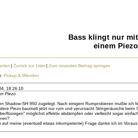
Bass klingt nur mit
einem Piezo
orten
|
Zurück zur Liste
|
Zum neuesten Beitrag springen
n:
Pickup & Mikrofon
04, 18:26:10
em Piezo
inen Shadow-SH-950 zugelegt. Nach einigem Rumprobieren mußte ich fe
andere Piezo baumelt jetzt nur rum und verursacht Störgeräusche beim S
berflüssigen" möglichst effektiv abdämpfen oder vielleicht sogar einfa
ören?
en auf meine (eventuell etwas inkompetente) Frage danke ich im Voraus