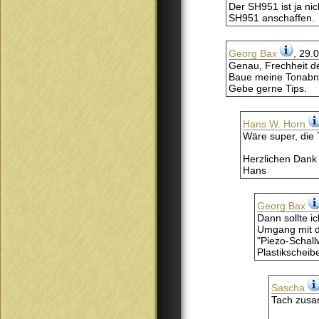
Der SH951 ist ja ni
SH951 anschaffen.
Georg Bax
, 29.
Genau, Frechheit de
Baue meine Tonabneh
Gebe gerne Tips.
Hans W. Horn
Wäre super, die 
Herzlichen Dank
Hans
Georg Bax
Dann sollte i
Umgang mit d
"Piezo-Schal
Plastikscheib
Sascha
Tach zus