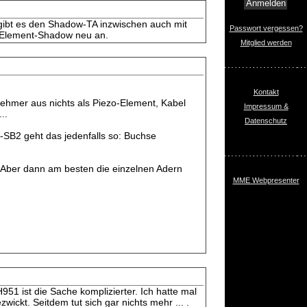
ibt es den Shadow-TA inzwischen auch mit
Passwort vergessen?
n-Element-Shadow neu an.
Mitglied werden
Kontakt
nehmer aus nichts als Piezo-Element, Kabel
Impressum &
..
Datenschutz
SB2 geht das jedenfalls so: Buchse
 Aber dann am besten die einzelnen Adern
MME Webpresenter
 ist die Sache komplizierter. Ich hatte mal
ckt. Seitdem tut sich gar nichts mehr ... .