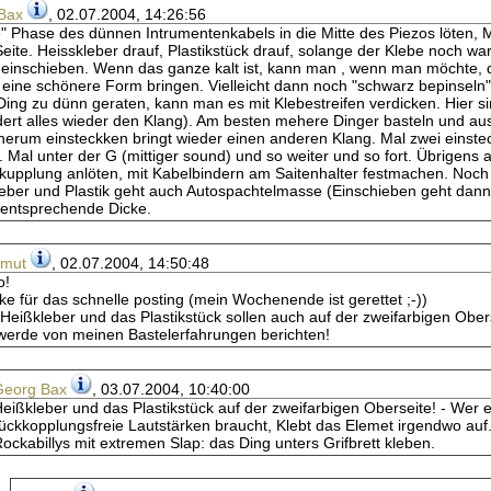
Bax
, 02.07.2004, 14:26:56
" Phase des dünnen Intrumentenkabels in die Mitte des Piezos löten, 
eite. Heisskleber drauf, Plastikstück drauf, solange der Klebe noch war
einschieben. Wenn das ganze kalt ist, kann man , wenn man möchte, da
 eine schönere Form bringen. Vielleicht dann noch "schwarz bepinseln".
ing zu dünn geraten, kann man es mit Klebestreifen verdicken. Hier s
ert alles wieder den Klang). Am besten mehere Dinger basteln und ausp
erum einsteckken bringt wieder einen anderen Klang. Mal zwei einsteck
 Mal unter der G (mittiger sound) und so weiter und so fort. Übrigen
kupplung anlöten, mit Kabelbindern am Saitenhalter festmachen. Noch F
eber und Plastik geht auch Autospachtelmasse (Einschieben geht dann 
 entsprechende Dicke.
tmut
, 02.07.2004, 14:50:48
o!
e für das schnelle posting (mein Wochenende ist gerettet ;-))
Heißkleber und das Plastikstück sollen auch auf der zweifarbigen Ober
werde von meinen Bastelerfahrungen berichten!
Georg Bax
, 03.07.2004, 10:40:00
eißkleber und das Plastikstück auf der zweifarbigen Oberseite! - Wer 
ückkopplungsfreie Lautstärken braucht, Klebt das Elemet irgendwo auf.
ockabillys mit extremen Slap: das Ding unters Grifbrett kleben.