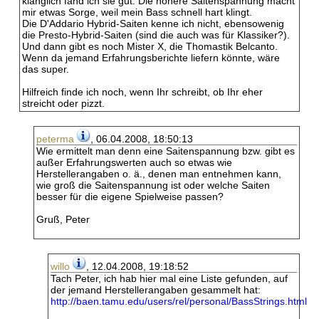
klanglich fand ich sie gut. Die höhere Saitenspannung macht
mir etwas Sorge, weil mein Bass schnell hart klingt.
Die D'Addario Hybrid-Saiten kenne ich nicht, ebensowenig
die Presto-Hybrid-Saiten (sind die auch was für Klassiker?).
Und dann gibt es noch Mister X, die Thomastik Belcanto.
Wenn da jemand Erfahrungsberichte liefern könnte, wäre
das super.
Hilfreich finde ich noch, wenn Ihr schreibt, ob Ihr eher
streicht oder pizzt.
peterma
, 06.04.2008, 18:50:13
Wie ermittelt man denn eine Saitenspannung bzw. gibt es
außer Erfahrungswerten auch so etwas wie
Herstellerangaben o. ä., denen man entnehmen kann,
wie groß die Saitenspannung ist oder welche Saiten
besser für die eigene Spielweise passen?
Gruß, Peter
willo
, 12.04.2008, 19:18:52
Tach Peter, ich hab hier mal eine Liste gefunden, auf
der jemand Herstellerangaben gesammelt hat:
http://baen.tamu.edu/users/rel/personal/BassStrings.html