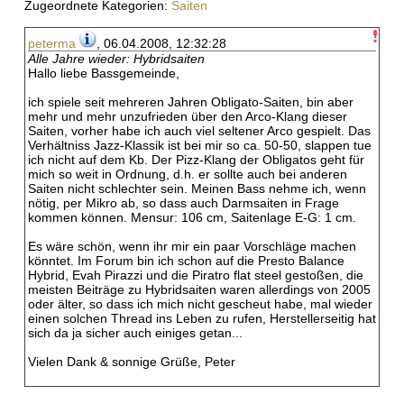
Zugeordnete Kategorien:
Saiten
peterma
, 06.04.2008, 12:32:28
Alle Jahre wieder: Hybridsaiten
Hallo liebe Bassgemeinde,
ich spiele seit mehreren Jahren Obligato-Saiten, bin aber
mehr und mehr unzufrieden über den Arco-Klang dieser
Saiten, vorher habe ich auch viel seltener Arco gespielt. Das
Verhältniss Jazz-Klassik ist bei mir so ca. 50-50, slappen tue
ich nicht auf dem Kb. Der Pizz-Klang der Obligatos geht für
mich so weit in Ordnung, d.h. er sollte auch bei anderen
Saiten nicht schlechter sein. Meinen Bass nehme ich, wenn
nötig, per Mikro ab, so dass auch Darmsaiten in Frage
kommen können. Mensur: 106 cm, Saitenlage E-G: 1 cm.
Es wäre schön, wenn ihr mir ein paar Vorschläge machen
könntet. Im Forum bin ich schon auf die Presto Balance
Hybrid, Evah Pirazzi und die Piratro flat steel gestoßen, die
meisten Beiträge zu Hybridsaiten waren allerdings von 2005
oder älter, so dass ich mich nicht gescheut habe, mal wieder
einen solchen Thread ins Leben zu rufen, Herstellerseitig hat
sich da ja sicher auch einiges getan...
Vielen Dank & sonnige Grüße, Peter