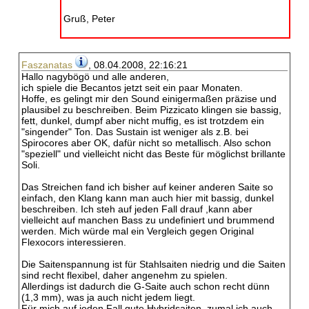
Gruß, Peter
Faszanatas
, 08.04.2008, 22:16:21
Hallo nagybögö und alle anderen,
ich spiele die Becantos jetzt seit ein paar Monaten.
Hoffe, es gelingt mir den Sound einigermaßen präzise und
plausibel zu beschreiben. Beim Pizzicato klingen sie bassig,
fett, dunkel, dumpf aber nicht muffig, es ist trotzdem ein
"singender" Ton. Das Sustain ist weniger als z.B. bei
Spirocores aber OK, dafür nicht so metallisch. Also schon
"speziell" und vielleicht nicht das Beste für möglichst brillante
Soli.
Das Streichen fand ich bisher auf keiner anderen Saite so
einfach, den Klang kann man auch hier mit bassig, dunkel
beschreiben. Ich steh auf jeden Fall drauf ,kann aber
vielleicht auf manchen Bass zu undefiniert und brummend
werden. Mich würde mal ein Vergleich gegen Original
Flexocors interessieren.
Die Saitenspannung ist für Stahlsaiten niedrig und die Saiten
sind recht flexibel, daher angenehm zu spielen.
Allerdings ist dadurch die G-Saite auch schon recht dünn
(1,3 mm), was ja auch nicht jedem liegt.
Für mich auf jeden Fall gute Hybridsaiten, zumal ich auch