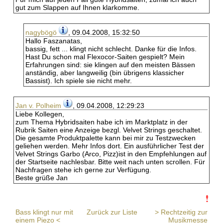
gut zum Slappen auf Ihnen klarkomme.
nagybögö
, 09.04.2008, 15:32:50
Hallo Faszanatas,
bassig, fett ... klingt nicht schlecht. Danke für die Infos.
Hast Du schon mal Flexocor-Saiten gespielt? Mein
Erfahrungen sind: sie klingen auf den meisten Bässen
anständig, aber langweilig (bin übrigens klassicher
Bassist). Ich spiele sie nicht mehr.
Jan v. Polheim
, 09.04.2008, 12:29:23
Liebe Kollegen,
zum Thema Hybridsaiten habe ich im Marktplatz in der
Rubrik Saiten eine Anzeige bezgl. Velvet Strings geschaltet.
Die gesamte Produktpalette kann bei mir zu Testzwecken
geliehen werden. Mehr Infos dort. Ein ausführlicher Test der
Velvet Strings Garbo (Arco, Pizz)ist in den Empfehlungen auf
der Startseite nachlesbar. Bitte weit nach unten scrollen. Für
Nachfragen stehe ich gerne zur Verfügung.
Beste grüße Jan
Bass klingt nur mit
Zurück zur Liste
> Rechtzeitig zur
einem Piezo <
Musikmesse