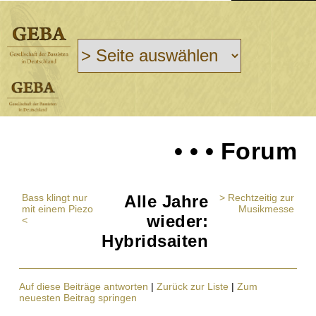
• • • Forum
Bass klingt nur
Alle Jahre
> Rechtzeitig zur
mit einem Piezo
Musikmesse
wieder:
<
Hybridsaiten
Auf diese Beiträge antworten
|
Zurück zur Liste
|
Zum
neuesten Beitrag springen