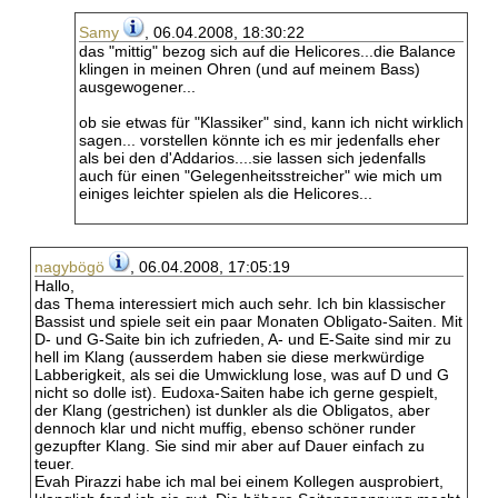
Samy
, 06.04.2008, 18:30:22
das "mittig" bezog sich auf die Helicores...die Balance
klingen in meinen Ohren (und auf meinem Bass)
ausgewogener...
ob sie etwas für "Klassiker" sind, kann ich nicht wirklich
sagen... vorstellen könnte ich es mir jedenfalls eher
als bei den d'Addarios....sie lassen sich jedenfalls
auch für einen "Gelegenheitsstreicher" wie mich um
einiges leichter spielen als die Helicores...
nagybögö
, 06.04.2008, 17:05:19
Hallo,
das Thema interessiert mich auch sehr. Ich bin klassischer
Bassist und spiele seit ein paar Monaten Obligato-Saiten. Mit
D- und G-Saite bin ich zufrieden, A- und E-Saite sind mir zu
hell im Klang (ausserdem haben sie diese merkwürdige
Labberigkeit, als sei die Umwicklung lose, was auf D und G
nicht so dolle ist). Eudoxa-Saiten habe ich gerne gespielt,
der Klang (gestrichen) ist dunkler als die Obligatos, aber
dennoch klar und nicht muffig, ebenso schöner runder
gezupfter Klang. Sie sind mir aber auf Dauer einfach zu
teuer.
Evah Pirazzi habe ich mal bei einem Kollegen ausprobiert,