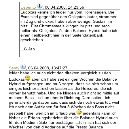
Ceperito
, 06.04.2008, 14:23:56
Eudoxas kenne ich leider nur vom Hörensagen. Die
Evas sind gegenüber den Obligatos lauter, strammer
im Zug und dicker, haben aber weniger Sustain im
pizz. Flat Chromesteels klingen im pizz und arco
heller als Obligatos. Zu den Balance Hybrid habe ich
einen Testbericht hier in der Saitendatenbank
geschrieben.
L.G.Jan
Samy
, 06.04.2008, 13:47:27
leider habe ich auch nicht den direkten Vergleich zu den
Eudoxas
aber ich habe seit einigen Wochen die Balance
Hybrid aufgezogen und muß sagen, dass sie sich schon um
einiges leichter streichen lassen als die Helicores, die ich
vorher benutzt habe. Und sie klingen auch nicht so mittig auf
meinem Bass... schon eher in Richtung Darmsaiten. Ich
gehe allerdings davon aus, dass sich da noch etwas tut, weil
ich nach dem Aufziehen für fast 3 Wochen den Bass nicht
gespielt habe, weil ich im Urlaub war.
jedenfalls kann ich
bisher die Erfahrungsberichte über die Balance Hybrid auch
für den Medium-Satz nur bestätigen....für mich hat sich der
Wechsel von den d'Addarios auf die Presto Balance