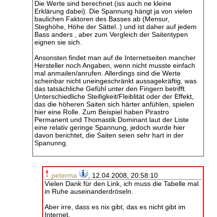
Die Werte sind berechnet (iss auch ne kleine
Erklärung dabei). Die Spannung hängt ja von vielen
baulichen Faktoren des Basses ab (Mensur,
Steghöhe, Höhe der Sättel..) und ist daher auf jedem
Bass anders , aber zum Vergleich der Saitentypen
eignen sie sich.
Ansonsten findet man auf de Internetseiten mancher
Hersteller noch Angaben, wenn nicht musste einfach
mal anmailen/anrufen. Allerdings sind die Werte
scheinbar nicht uneingeschränkt aussagekräftig, was
das tatsächliche Gefühl unter den Fingern betrifft.
Unterschiedliche Steifigkeit/Fleiblität oder der Effekt,
das die höheren Saiten sich härter anfühlen, spielen
hier eine Rolle. Zum Beispiel haben Pirastro
Permanent und Thomastik Dominant laut der Liste
eine relativ geringe Spannung, jedoch wurde hier
davon berichtet, die Saiten seien sehr hart in der
Spanunng.
peterma
, 12.04.2008, 20:58:10
Vielen Dank für den Link, ich muss die Tabelle mal
in Ruhe auseinanderdröseln.
Aber irre, dass es nix gibt, das es nicht gibt im
Internet.