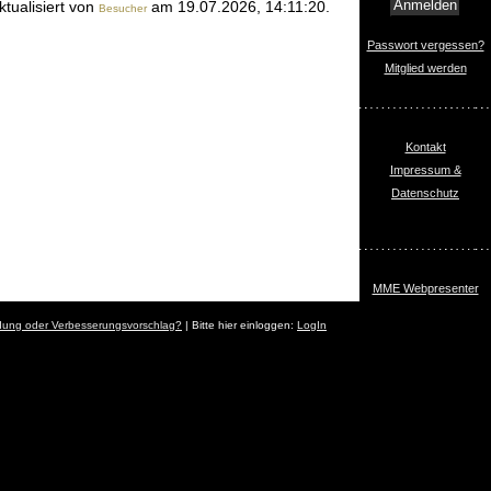
ktualisiert von
am 19.07.2026, 14:11:20.
Besucher
Passwort vergessen?
Mitglied werden
Kontakt
Impressum &
Datenschutz
MME Webpresenter
dung oder Verbesserungsvorschlag?
| Bitte hier einloggen:
LogIn