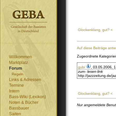
Glockenklang, gut? <
Auf diese Beiträge antw
Zugeordnete Kategorie
Willkommen
Marktplatz
gubi
, 03.05.2006, 
Forum
zum- lesen-link
Regeln
http://jazzzeitung.de/j
Links & Adressen
Termine
Intern
Glockenklang, gut? <
Bass-Wiki (Lexikon)
Noten & Bücher
Nur angemeldete Benutze
Bassbauer
Saiten