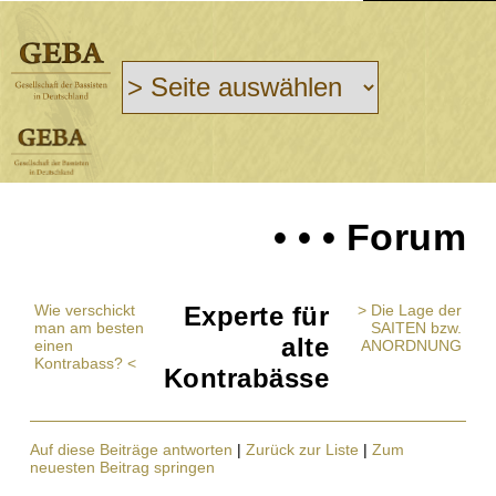
• • • Forum
Wie verschickt
Experte für
> Die Lage der
man am besten
SAITEN bzw.
alte
einen
ANORDNUNG
Kontrabass? <
Kontrabässe
Auf diese Beiträge antworten
|
Zurück zur Liste
|
Zum
neuesten Beitrag springen