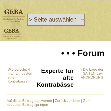
• • • Forum
Wie verschickt
Experte für
> Die Lage der
man am besten
SAITEN bzw.
alte
einen
ANORDNUNG
Kontrabass? <
Kontrabässe
Auf diese Beiträge antworten
|
Zurück zur Liste
|
Zum
neuesten Beitrag springen