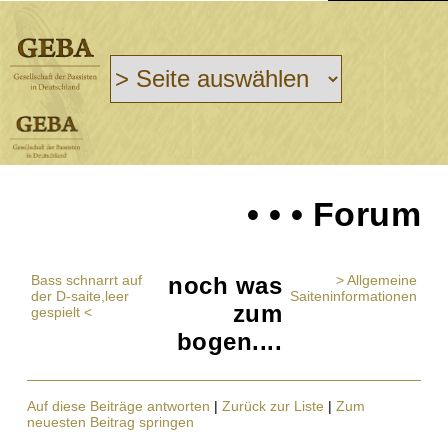
• • • Forum
Bass schnarrt auf
noch was
> Allgemeine
der D-saite,leer
Saiteninformationen
zum
gespielt <
bogen....
Auf diese Beiträge antworten
|
Zurück zur Liste
|
Zum
neuesten Beitrag springen