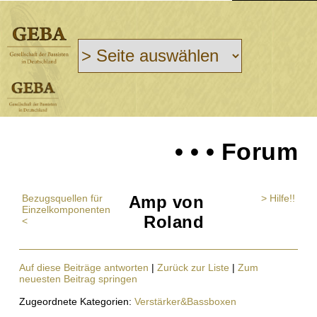
• • • Forum
Bezugsquellen für
Amp von
> Hilfe!!
Einzelkomponenten
Roland
<
Auf diese Beiträge antworten
|
Zurück zur Liste
|
Zum
neuesten Beitrag springen
Zugeordnete Kategorien:
Verstärker&Bassboxen