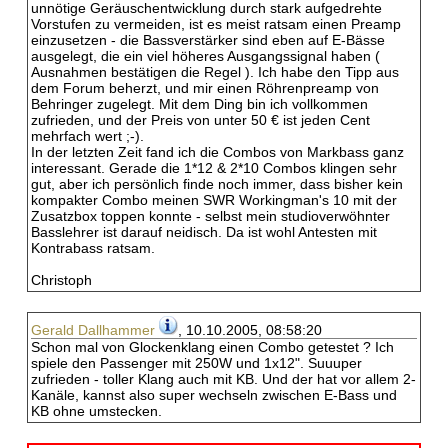
unnötige Geräuschentwicklung durch stark aufgedrehte
Vorstufen zu vermeiden, ist es meist ratsam einen Preamp
einzusetzen - die Bassverstärker sind eben auf E-Bässe
ausgelegt, die ein viel höheres Ausgangssignal haben (
Ausnahmen bestätigen die Regel ). Ich habe den Tipp aus
dem Forum beherzt, und mir einen Röhrenpreamp von
Behringer zugelegt. Mit dem Ding bin ich vollkommen
zufrieden, und der Preis von unter 50 € ist jeden Cent
mehrfach wert ;-).
In der letzten Zeit fand ich die Combos von Markbass ganz
interessant. Gerade die 1*12 & 2*10 Combos klingen sehr
gut, aber ich persönlich finde noch immer, dass bisher kein
kompakter Combo meinen SWR Workingman's 10 mit der
Zusatzbox toppen konnte - selbst mein studioverwöhnter
Basslehrer ist darauf neidisch. Da ist wohl Antesten mit
Kontrabass ratsam.
Christoph
Gerald Dallhammer
, 10.10.2005, 08:58:20
Schon mal von Glockenklang einen Combo getestet ? Ich
spiele den Passenger mit 250W und 1x12". Suuuper
zufrieden - toller Klang auch mit KB. Und der hat vor allem 2-
Kanäle, kannst also super wechseln zwischen E-Bass und
KB ohne umstecken.