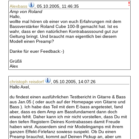
Alexbass
, 05.10.2005, 11:46:35
Amp von Roland
Hallo,
wollte mal hören ob einer von euch Erfahrungen mit dem
Bassverstärker Roland Cube 100-B gemacht hat. Ist es
wahr, dass er den natürlichen Kontrabasssound gut zur
Geltung bringt. Und braucht man eigentlich bei diesem
Modell einen Preamp?
Danke für euer Feedback:-)
Grüßli
Alex
christoph reisdorf
, 05.10.2005, 14:07:26
Hallo Axel,
du findest einen ausführlichen Testbericht in Gitarre & Bass
aus Jan.05 ( oder auch auf der Homepage von Gitarre und
Bass ). Ich habe das Teil mit dem E-bass angetestet, fand
aber, dass es dem Amp am Bassfundament dann doch
etwas fehlt. Daher kann ich mir nicht vorstellen, dass Du mit
den tiefen Registern Deines Kontrabasses damit Freude
haben wirst. Ausserdem sind mir Modelingamps mit ihrem
ganzen Effekt-Firlefanz sowieso suspekt. Ob Du einen
Preamp brauchst, kommt auf Deinen Pickup an, aber um