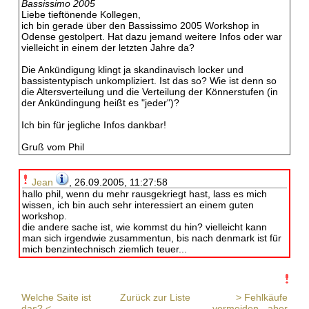
Bassissimo 2005
Liebe tieftönende Kollegen,
ich bin gerade über den Bassissimo 2005 Workshop in
Odense gestolpert. Hat dazu jemand weitere Infos oder war
vielleicht in einem der letzten Jahre da?
Die Ankündigung klingt ja skandinavisch locker und
bassistentypisch unkompliziert. Ist das so? Wie ist denn so
die Altersverteilung und die Verteilung der Könnerstufen (in
der Ankündingung heißt es "jeder")?
Ich bin für jegliche Infos dankbar!
Gruß vom Phil
Jean
, 26.09.2005, 11:27:58
hallo phil, wenn du mehr rausgekriegt hast, lass es mich
wissen, ich bin auch sehr interessiert an einem guten
workshop.
die andere sache ist, wie kommst du hin? vielleicht kann
man sich irgendwie zusammentun, bis nach denmark ist für
mich benzintechnisch ziemlich teuer...
Welche Saite ist
Zurück zur Liste
> Fehlkäufe
das? <
vermeiden - aber