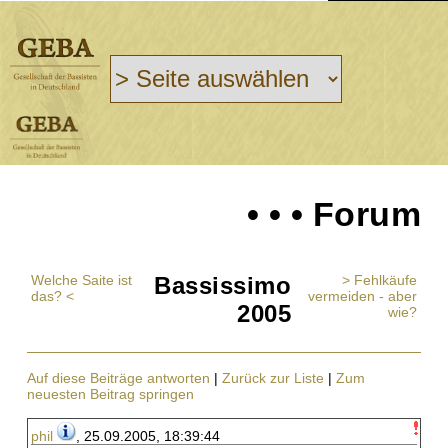
• • • Forum
Welche Saite ist
Bassissimo
> Fehlkäufe
das? <
vermeiden - aber
2005
wie?
Auf diese Beiträge antworten
|
Zurück zur Liste
|
Zum
neuesten Beitrag springen
phil
, 25.09.2005, 18:39:44