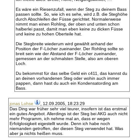
Es wäre ein Riesenzufall, wenn der Steg zu deinem Bass
passen sollte. So, wie ich es sehe, wird z.B. die Steghöhe
durch Abschleifen der Füsse gerichtet. Normalerweise
nimmt man einen Rohling, der oben und unten schon
halberlei passt, damit man eben keine zu dicken Füsse
und keine zu hohen Oberteile hat.
Die Stegbreite wiederum wird gewählt anhand der
Position der F-Löcher zueinander. Der Rohling sollte so
breit sein wie der Abstand der F-Löcher zueinander,
gemessen an der schmalsten Stelle, also am oberen
Loch.
Du bekommst für das selbe Geld ein c411, das kannst du
an deinen vorhandenen Steg oder wohin auch immer
pappen, dann hast du auch ein Kondensatording am
Bass.
jonas Lohse
, 12.09.2005, 18:23:29
Das Ding war früher sehr viel teurer, insofern ist das erstmal
ein gutes Angebot. Allerdings ist der Steg bei AKG auch nicht
mehr Programm, ich nehme mal an, dass er wegen
Erfolglosigkeit eigestellt wurde. Denn ich habe noch
niemanden getroffen, der diesen Steg verwendet hat. Was
aber ja nichts heißen muss.