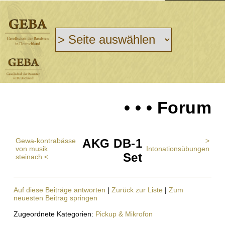
• • • Forum
Gewa-kontrabässe
AKG DB-1
>
von musik
Intonationsübungen
Set
steinach <
Auf diese Beiträge antworten
|
Zurück zur Liste
|
Zum
neuesten Beitrag springen
Zugeordnete Kategorien:
Pickup & Mikrofon