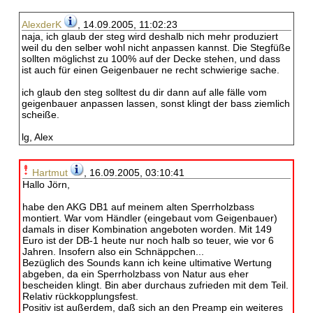
AlexderK
, 14.09.2005, 11:02:23
naja, ich glaub der steg wird deshalb nich mehr produziert
weil du den selber wohl nicht anpassen kannst. Die Stegfüße
sollten möglichst zu 100% auf der Decke stehen, und dass
ist auch für einen Geigenbauer ne recht schwierige sache.
ich glaub den steg solltest du dir dann auf alle fälle vom
geigenbauer anpassen lassen, sonst klingt der bass ziemlich
scheiße.
lg, Alex
Hartmut
, 16.09.2005, 03:10:41
Hallo Jörn,
habe den AKG DB1 auf meinem alten Sperrholzbass
montiert. War vom Händler (eingebaut vom Geigenbauer)
damals in diser Kombination angeboten worden. Mit 149
Euro ist der DB-1 heute nur noch halb so teuer, wie vor 6
Jahren. Insofern also ein Schnäppchen...
Bezüglich des Sounds kann ich keine ultimative Wertung
abgeben, da ein Sperrholzbass von Natur aus eher
bescheiden klingt. Bin aber durchaus zufrieden mit dem Teil.
Relativ rückkopplungsfest.
Positiv ist außerdem, daß sich an den Preamp ein weiteres