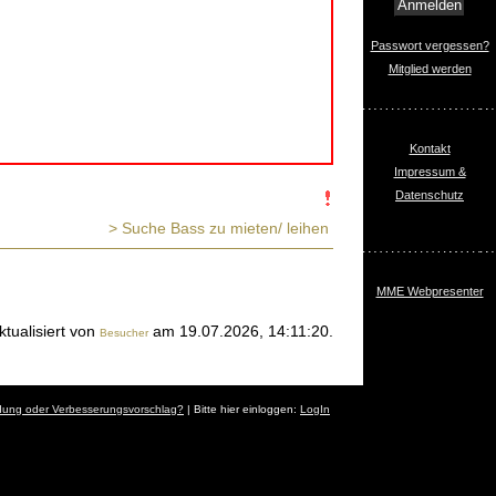
Passwort vergessen?
Mitglied werden
Kontakt
Impressum &
Datenschutz
> Suche Bass zu mieten/ leihen
MME Webpresenter
ktualisiert von
am 19.07.2026, 14:11:20.
Besucher
dung oder Verbesserungsvorschlag?
| Bitte hier einloggen:
LogIn