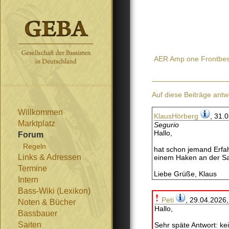
AER Amp one Frontbe
Auf diese Beiträge antw
Willkommen
KlausHörberg
, 31.
Marktplatz
Segurio
Hallo,
Forum
Regeln
hat schon jemand Erfah
Links & Adressen
einem Haken an der Sa
Termine
Liebe Grüße, Klaus
Intern
Bass-Wiki (Lexikon)
Peti
, 29.04.2026
Noten & Bücher
Hallo,
Bassbauer
Saiten
Sehr späte Antwort: ke