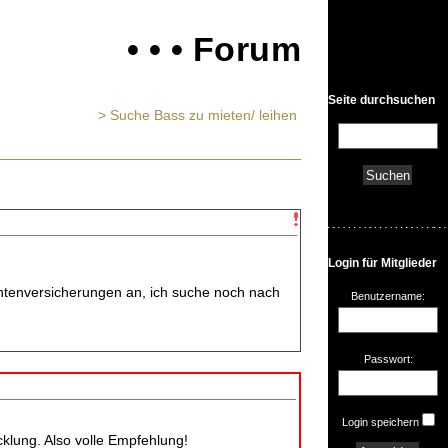
• • • Forum
Seite durchsuchen
> Suche Bass zu mieten/ leihen
Login für Mitglieder
ntenversicherungen an, ich suche noch nach
Benutzername:
Passwort:
Login speichern
klung. Also volle Empfehlung!