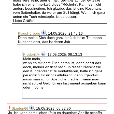
massivere Teile, aber er hält. Beim As auf der G- Saite
habe ich einen merkwürdiges "Röcheln". Kann es nicht
anders beschreiben. Ich glaube, das ist eine Resonanz
vom Saitenhalter, da wo er am Seil hängt. Wenn ich ganz
unten ein Tuch reinstopfe, ist es besser.
Liebe Grüße!
KlausHörberg
, 14.05.2025, 21:48:16
Dann melde Dich doch ganz einfach beim Thomann -
Kundendienst, das ist deren Job.
FrederikM
, 15.05.2025, 08:13:13
Moin moin,
wenn es mit dem Tuch getan ist, dann passt das
doch, meiner Ansicht nach. In dieser Preisklasse
den Kundendienst zu kontaktieren, halte ich ganz
persönlich für nicht zielführend, denn irgendwo
muss man schon Abstriche machen, wenn man
nicht so viel Geld für ein Instrument ausgeben kann
oder möchte.
Staufen66
, 15.05.2025, 08:52:50
Ja, ich kann damit leben (falls es dauerhaft Abhilfe schafft).