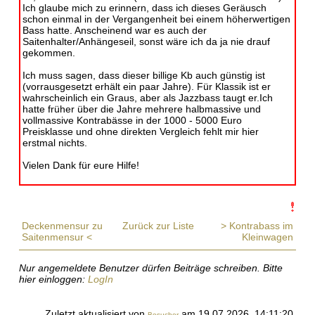
Ich glaube mich zu erinnern, dass ich dieses Geräusch
schon einmal in der Vergangenheit bei einem höherwertigen
Bass hatte. Anscheinend war es auch der
Saitenhalter/Anhängeseil, sonst wäre ich da ja nie drauf
gekommen.
Ich muss sagen, dass dieser billige Kb auch günstig ist
(vorrausgesetzt erhält ein paar Jahre). Für Klassik ist er
wahrscheinlich ein Graus, aber als Jazzbass taugt er.Ich
hatte früher über die Jahre mehrere halbmassive und
vollmassive Kontrabässe in der 1000 - 5000 Euro
Preisklasse und ohne direkten Vergleich fehlt mir hier
erstmal nichts.
Vielen Dank für eure Hilfe!
Deckenmensur zu
Zurück zur Liste
> Kontrabass im
Saitenmensur <
Kleinwagen
Nur angemeldete Benutzer dürfen Beiträge schreiben. Bitte
hier einloggen:
LogIn
Zuletzt aktualisiert von
am 19.07.2026, 14:11:20.
Besucher