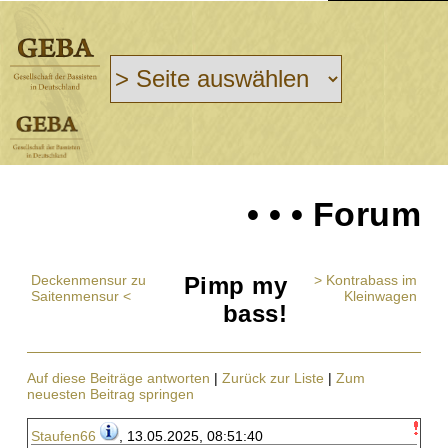
• • • Forum
Deckenmensur zu
Pimp my
> Kontrabass im
Saitenmensur <
Kleinwagen
bass!
Auf diese Beiträge antworten
|
Zurück zur Liste
|
Zum
neuesten Beitrag springen
Staufen66
, 13.05.2025, 08:51:40