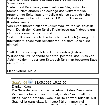
Stimmstocks.
Saiten hast Du schon gewechselt, den Steg willst Du im
Moment nicht ändern und solange das Griffbrett eine
angenehme Saitenlage ermöglicht gibt es da auch keinen
Bedarf (ansonsten ist das ein Fall für den Thomann
Kundendienst)
Von Experimenten mit dem Stimmstock würde ich abraten,
wenn Du eh den Klang für die Preisklasse gut findest, dann
steht der vermutlich schon sehr gut.
Saitenhalter und Stachel zu tauschen finde ich (solange alles
funktioniert, ansonsten reklamieren) bei dem Bass nicht
sinnvoll.
Statt den Bass pimpe lieber den Bassisten (Unterricht,
Workshops, live Konzerte anhören, jammen, das Buch von
Achim Köhler...) oder das Sparbuch für einen besseren Bass
eines Tages.
Liebe Grüße, Klaus
Staufen66
, 14.05.2025, 15:25:50
Danke, Klaus.
Die Saitenlage ist ganz angenehm mit den Prestosaiten.
Was mich etwas gewundert hat, ist der Saitenhalter aus
Blech. Aber für meine Zwecke sollte es wohl reichen. Der
Stachel ist ganz okay. Ich hatte früher immer viel