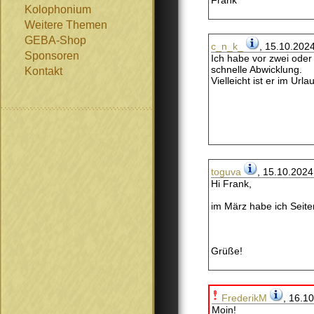
Frank
Kolophonium
Weitere Themen
GEBA-Shop
c_n_k_
, 15.10.202
Sponsoren
Ich habe vor zwei oder 
schnelle Abwicklung.
Kontakt
Vielleicht ist er im Url
toguva
, 15.10.2024
Hi Frank,
im März habe ich Seite
Grüße!
FrederikM
, 16.1
Moin!