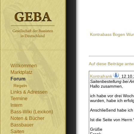
Kontrabass Bogen Wun
Auf diese Beiträge antw
Willkommen
Marktplatz
Kontrafrank
, 12.10
Forum
Saitenbestellung bei A
Regeln
Hallo zusammen,
Links & Adressen
ich habe vor drei Woch
Termine
wurden, habe ich erfolg
Intern
Anschließend habe ich 
Bass-Wiki (Lexikon)
Noten & Bücher
Ist die Seite von Herr
Bassbauer
Grüße
Saiten