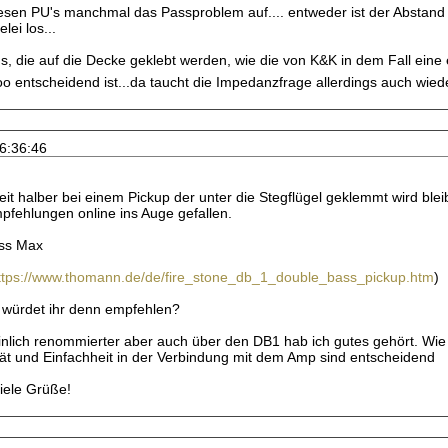
diesen PU's manchmal das Passproblem auf.... entweder ist der Abstand 
lei los...
's, die auf die Decke geklebt werden, wie die von K&K in dem Fall eine
o entscheidend ist...da taucht die Impedanzfrage allerdings auch wiede
16:36:46
it halber bei einem Pickup der unter die Stegflügel geklemmt wird bleib
fehlungen online ins Auge gefallen.
ass Max
ttps://www.thomann.de/de/fire_stone_db_1_double_bass_pickup.htm
)
 würdet ihr denn empfehlen?
nlich renommierter aber auch über den DB1 hab ich gutes gehört. Wie
tät und Einfachheit in der Verbindung mit dem Amp sind entscheidend
iele Grüße!