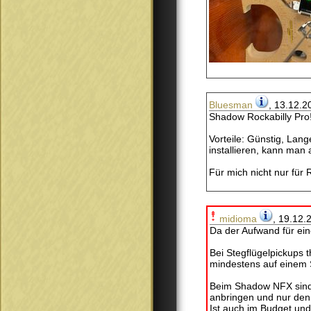
Bluesman
, 13.12.2
Shadow Rockabilly Pro!
Vorteile: Günstig, Lan
installieren, kann man 
Für mich nicht nur für
midioma
, 19.12.
Da der Aufwand für ei
Bei Stegflügelpickups 
mindestens auf einem S
Beim Shadow NFX sind z
anbringen und nur den
Ist auch im Budget un