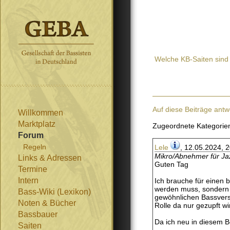
Welche KB-Saiten sind
Auf diese Beiträge antw
Willkommen
Marktplatz
Zugeordnete Kategorie
Forum
Regeln
Lele
, 12.05.2024, 
Mikro/Abnehmer für Jaz
Links & Adressen
Guten Tag
Termine
Intern
Ich brauche für einen b
werden muss, sondern m
Bass-Wiki (Lexikon)
gewöhnlichen Bassverstä
Noten & Bücher
Rolle da nur gezupft wi
Bassbauer
Da ich neu in diesem B
Saiten