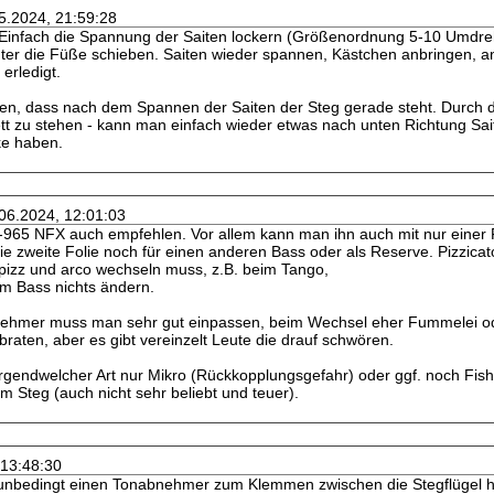
05.2024, 21:59:28
 Einfach die Spannung der Saiten lockern (Größenordnung 5-10 Umdreh
r die Füße schieben. Saiten wieder spannen, Kästchen anbringen, ansc
erledigt.
ten, dass nach dem Spannen der Saiten der Steg gerade steht. Durch d
ett zu stehen - kann man einfach wieder etwas nach unten Richtung Sait
ke haben.
.06.2024, 12:01:03
965 NFX auch empfehlen. Vor allem kann man ihn auch mit nur einer Fo
ie zweite Folie noch für einen anderen Bass oder als Reserve. Pizzica
pizz und arco wechseln muss, z.B. beim Tango,
m Bass nichts ändern.
nehmer muss man sehr gut einpassen, beim Wechsel eher Fummelei o
braten, aber es gibt vereinzelt Leute die drauf schwören.
 irgendwelcher Art nur Mikro (Rückkopplungsgefahr) oder ggf. noch Fi
 Steg (auch nicht sehr beliebt und teuer).
 13:48:30
unbedingt einen Tonabnehmer zum Klemmen zwischen die Stegflügel ha