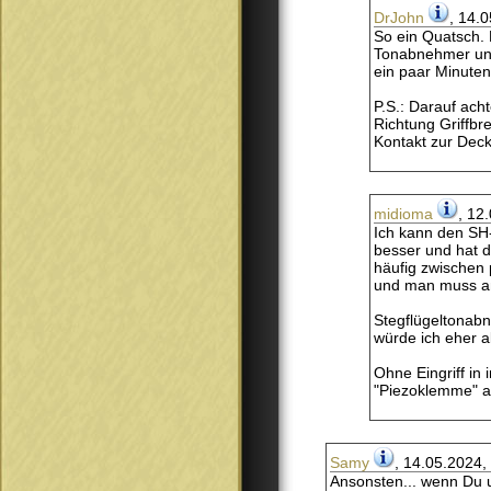
DrJohn
, 14.
So ein Quatsch.
Tonabnehmer unte
ein paar Minuten 
P.S.: Darauf ach
Richtung Griffbr
Kontakt zur Dec
midioma
, 12
Ich kann den SH-
besser und hat d
häufig zwischen 
und man muss a
Stegflügeltonab
würde ich eher a
Ohne Eingriff in
"Piezoklemme" am
Samy
, 14.05.2024,
Ansonsten... wenn Du 