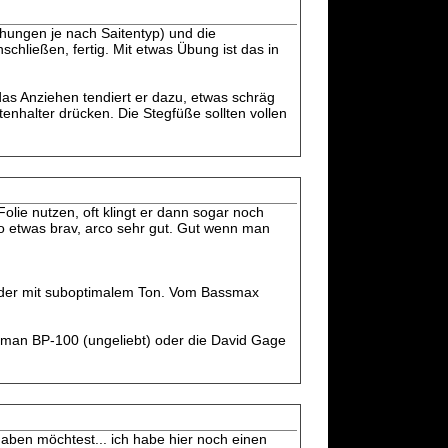
ungen je nach Saitentyp) und die
hließen, fertig. Mit etwas Übung ist das in
as Anziehen tendiert er dazu, etwas schräg
enhalter drücken. Die Stegfüße sollten vollen
lie nutzen, oft klingt er dann sogar noch
to etwas brav, arco sehr gut. Gut wenn man
der mit suboptimalem Ton. Vom Bassmax
shman BP-100 (ungeliebt) oder die David Gage
ben möchtest... ich habe hier noch einen