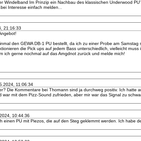
er Windelband Im Prinzip ein Nachbau des klassischen Underwood PU's)
bei Interesse einfach melden...
4, 21:16:33
 Angebot!
 einmal den GEWA DB-1 PU bestellt, da ich zu einer Probe am Samstag 
tionieren die Pick ups auf jedem Bass unterschiedlich, vielleicht muss i
omm ich gerne nochmal auf das Amgdnot zurück und melde mich!
05.2024, 11:06:34
der? Die Kommentare bei Thomann sind ja durchweg positiv. Ich hatte 
d war mit dem Pizz-Sound zufrieden, aber mir war das Signal zu schwa
.2024, 10:44:36
h einen PU mit Piezos, die auf den Steg geklemmt werden. Ich habe de