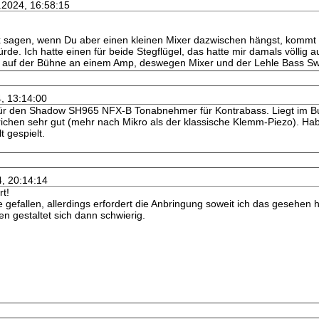
.2024, 16:58:15
x sagen, wenn Du aber einen kleinen Mixer dazwischen hängst, kommt s
e. Ich hatte einen für beide Stegflügel, das hatte mir damals völlig au
 auf der Bühne an einem Amp, deswegen Mixer und der Lehle Bass Swit
4, 13:14:00
ür den Shadow SH965 NFX-B Tonabnehmer für Kontrabass. Liegt im Budg
trichen sehr gut (mehr nach Mikro als der klassische Klemm-Piezo). H
t gespielt.
4, 20:14:14
rt!
ge gefallen, allerdings erfordert die Anbringung soweit ich das geseh
n gestaltet sich dann schwierig.