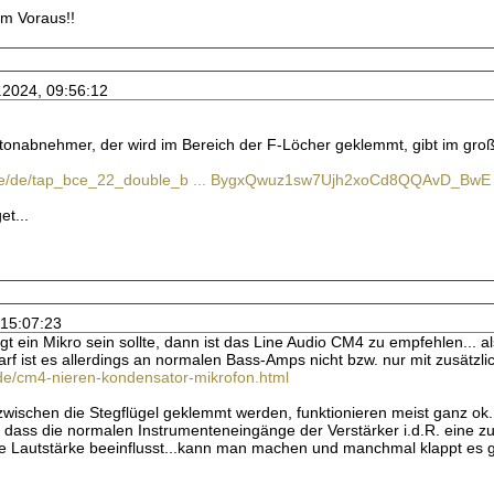
im Voraus!!
.2024, 09:56:12
egtonabnehmer, der wird im Bereich der F-Löcher geklemmt, gibt im gro
.de/de/tap_bce_22_double_b ... BygxQwuz1sw7Ujh2xoCd8QQAvD_BwE
t...
 15:07:23
 ein Mikro sein sollte, dann ist das Line Audio CM4 zu empfehlen... a
 ist es allerdings an normalen Bass-Amps nicht bzw. nur mit zusätzli
.de/cm4-nieren-kondensator-mikrofon.html
wischen die Stegflügel geklemmt werden, funktionieren meist ganz ok.
 dass die normalen Instrumenteneingänge der Verstärker i.d.R. eine 
ie Lautstärke beeinflusst...kann man machen und manchmal klappt es 