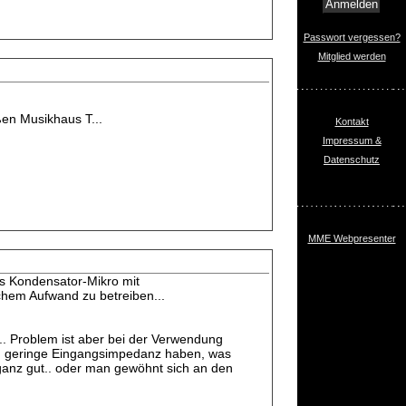
Passwort vergessen?
Mitglied werden
ßen Musikhaus T...
Kontakt
Impressum &
Datenschutz
MME Webpresenter
ls Kondensator-Mikro mit
chem Aufwand zu betreiben...
.. Problem ist aber bei der Verwendung
zu geringe Eingangsimpedanz haben, was
ganz gut.. oder man gewöhnt sich an den