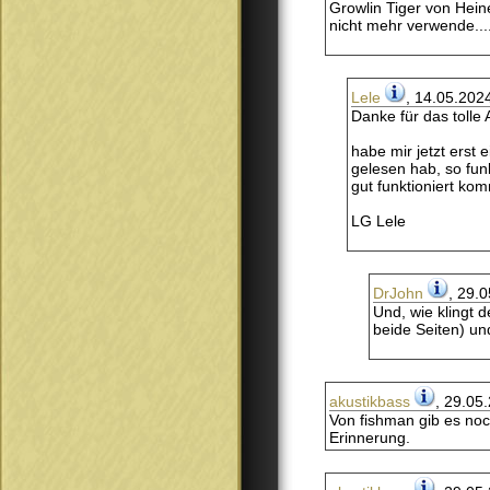
Growlin Tiger von Hein
nicht mehr verwende....
Lele
, 14.05.202
Danke für das tolle
habe mir jetzt erst
gelesen hab, so funk
gut funktioniert k
LG Lele
DrJohn
, 29.
Und, wie klingt 
beide Seiten) un
akustikbass
, 29.05
Von fishman gib es noc
Erinnerung.