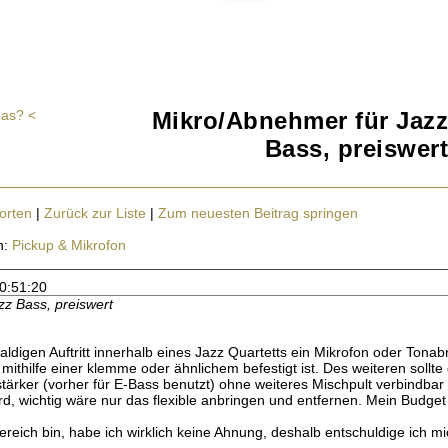
 as? <
Mikro/Abnehmer für Jazz
Bass, preiswert
orten
|
Zurück zur Liste
|
Zum neuesten Beitrag springen
n:
Pickup & Mikrofon
20:51:20
z Bass, preiswert
aldigen Auftritt innerhalb eines Jazz Quartetts ein Mikrofon oder Tonabn
ithilfe einer klemme oder ähnlichem befestigt ist. Des weiteren sollt
rker (vorher für E-Bass benutzt) ohne weiteres Mischpult verbindbar se
rd, wichtig wäre nur das flexible anbringen und entfernen. Mein Budget
ereich bin, habe ich wirklich keine Ahnung, deshalb entschuldige ich m