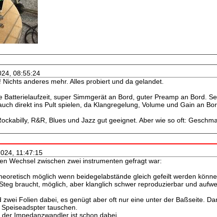
024, 08:55:24
 Nichts anderes mehr. Alles probiert und da gelandet.
ge Batterielaufzeit, super Simmgerät an Bord, guter Preamp an Bord. S
auch direkt ins Pult spielen, da Klangregelung, Volume und Gain an Bor
 Rockabilly, R&R, Blues und Jazz gut geeignet. Aber wie so oft: Geschm
2024, 11:47:15
nen Wechsel zwischen zwei instrumenten gefragt war:
theoretisch möglich wenn beidegelabstände gleich gefeilt werden können
teg braucht, möglich, aber klanglich schwer reproduzierbar und aufw
wei Folien dabei, es genügt aber oft nur eine unter der Baßseite. Da
 Speiseadspter tauschen.
d der Impedanzwandler ist schon dabei.