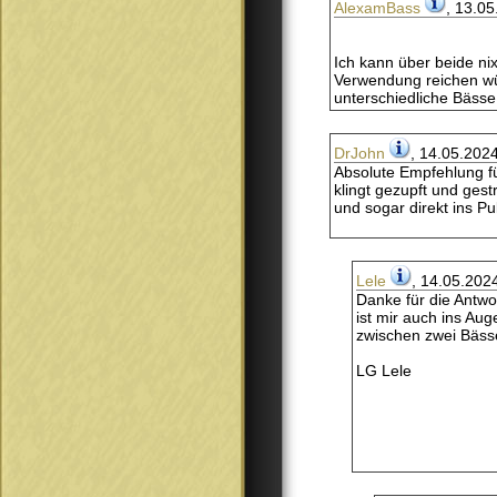
AlexamBass
, 13.05
Ich kann über beide ni
Verwendung reichen würd
unterschiedliche Bässe
DrJohn
, 14.05.202
Absolute Empfehlung f
klingt gezupft und ges
und sogar direkt ins Pul
Lele
, 14.05.202
Danke für die Antwo
ist mir auch ins Au
zwischen zwei Bässe
LG Lele