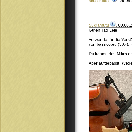
akustikbass
, 29.05
Sukramutu
, 09.06.
Guten Tag Lele
Verwende für die Vers
von bassico.eu (99.-).
Du kannst das Mikro a
Aber aufgepasst! Wege