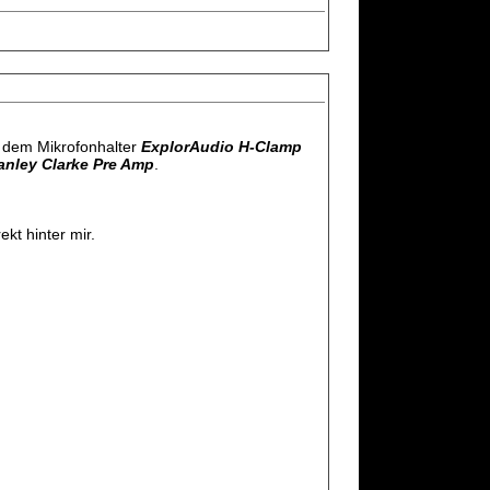
 dem Mikrofonhalter
ExplorAudio H-Clamp
anley Clarke Pre Amp
.
kt hinter mir.