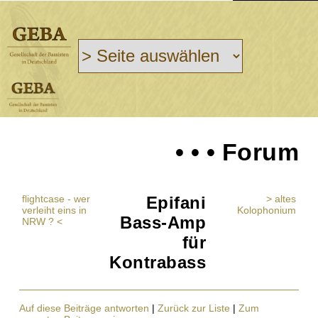
• • • Forum
flightcase - wer
Epifani
> altes
verleiht eins in
Kolophonium
Bass-Amp
NRW ? <
für
Kontrabass
Auf diese Beiträge antworten
|
Zurück zur Liste
|
Zum