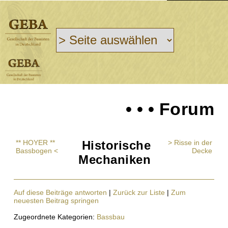
• • • Forum
** HOYER **
Historische
> Risse in der
Bassbogen <
Decke
Mechaniken
Auf diese Beiträge antworten
|
Zurück zur Liste
|
Zum
neuesten Beitrag springen
Zugeordnete Kategorien:
Bassbau