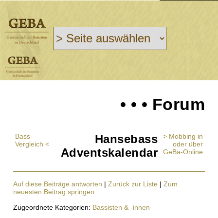
• • • Forum
Bass-
Hansebass
> Mobbing in
Vergleich <
oder über
Adventskalendar
GeBa-Online
Auf diese Beiträge antworten
|
Zurück zur Liste
|
Zum
neuesten Beitrag springen
Zugeordnete Kategorien:
Bassisten & -innen