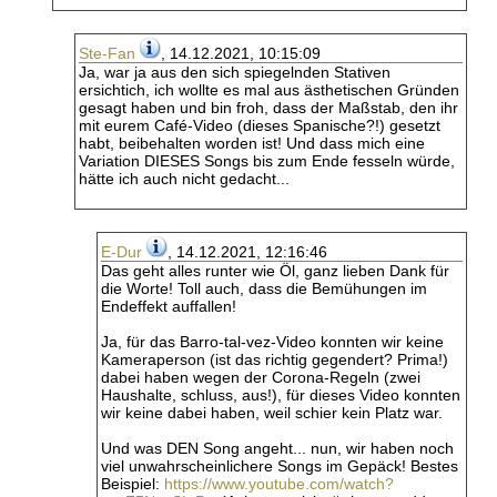
Ste-Fan
, 14.12.2021, 10:15:09
Ja, war ja aus den sich spiegelnden Stativen
ersichtich, ich wollte es mal aus ästhetischen Gründen
gesagt haben und bin froh, dass der Maßstab, den ihr
mit eurem Café-Video (dieses Spanische?!) gesetzt
habt, beibehalten worden ist! Und dass mich eine
Variation DIESES Songs bis zum Ende fesseln würde,
hätte ich auch nicht gedacht...
E-Dur
, 14.12.2021, 12:16:46
Das geht alles runter wie Öl, ganz lieben Dank für
die Worte! Toll auch, dass die Bemühungen im
Endeffekt auffallen!
Ja, für das Barro-tal-vez-Video konnten wir keine
Kameraperson (ist das richtig gegendert? Prima!)
dabei haben wegen der Corona-Regeln (zwei
Haushalte, schluss, aus!), für dieses Video konnten
wir keine dabei haben, weil schier kein Platz war.
Und was DEN Song angeht... nun, wir haben noch
viel unwahrscheinlichere Songs im Gepäck! Bestes
Beispiel:
https://www.youtube.com/watch?