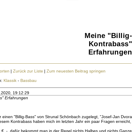
Meine "Billig-
Kontrabass"
Erfahrungen
orten
|
Zurück zur Liste
|
Zum neuesten Beitrag springen
n:
Klassik
-
Bassbau
3.2020, 19:12:29
ss" Erfahrungen
r einen "Billig-Bass" von Strunal Schönbach zugelegt, "Josef-Jan Dvora
esem Kontrabass haben mich im letzten Jahr ein paar Fragen erreicht, 
 € - dafür bekommt man in der Regel nichts Halbes und nichts Ganzes