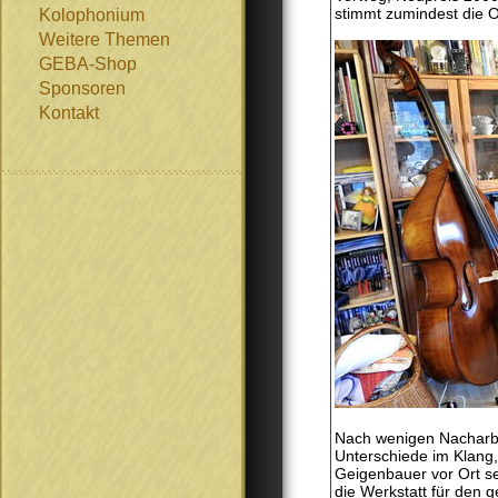
stimmt zumindest die Op
Kolophonium
Weitere Themen
GEBA-Shop
Sponsoren
Kontakt
Nach wenigen Nacharbei
Unterschiede im Klang,
Geigenbauer vor Ort sei
die Werkstatt für den g