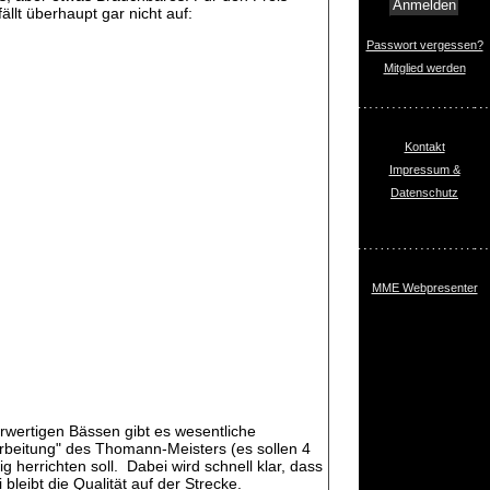
llt überhaupt gar nicht auf:
Passwort vergessen?
Mitglied werden
Kontakt
Impressum &
Datenschutz
MME Webpresenter
erwertigen Bässen gibt es wesentliche
arbeitung" des Thomann-Meisters (es sollen 4
g herrichten soll. Dabei wird schnell klar, dass
bleibt die Qualität auf der Strecke.