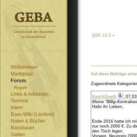
QSC 12.2 <
Willkommen
Marktplatz
Auf diese Beiträge antw
Forum
Zugeordnete Kategorie
Regeln
Links & Adressen
KaschiSoeth
, 07.0
Termine
Meine "Billig-Kontraba
Hallo ihr Lieben,
Intern
Bass-Wiki (Lexikon)
Noten & Bücher
Ende 2016 hatte ich mi
nur noch 2000 €. Zu di
Bassbauer
den Tisch legen.
Saiten
Vorweg, Neupreis 2000