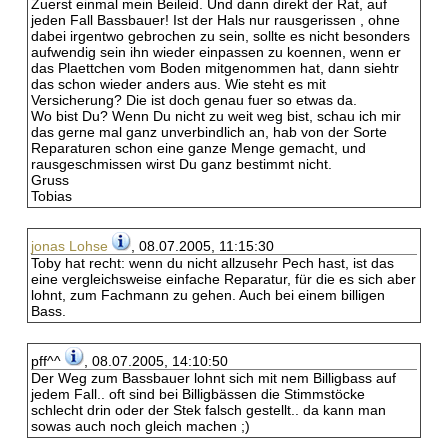
Zuerst einmal mein Beileid. Und dann direkt der Rat, auf
jeden Fall Bassbauer! Ist der Hals nur rausgerissen , ohne
dabei irgentwo gebrochen zu sein, sollte es nicht besonders
aufwendig sein ihn wieder einpassen zu koennen, wenn er
das Plaettchen vom Boden mitgenommen hat, dann siehtr
das schon wieder anders aus. Wie steht es mit
Versicherung? Die ist doch genau fuer so etwas da.
Wo bist Du? Wenn Du nicht zu weit weg bist, schau ich mir
das gerne mal ganz unverbindlich an, hab von der Sorte
Reparaturen schon eine ganze Menge gemacht, und
rausgeschmissen wirst Du ganz bestimmt nicht.
Gruss
Tobias
jonas Lohse
, 08.07.2005, 11:15:30
Toby hat recht: wenn du nicht allzusehr Pech hast, ist das
eine vergleichsweise einfache Reparatur, für die es sich aber
lohnt, zum Fachmann zu gehen. Auch bei einem billigen
Bass.
pff^^
, 08.07.2005, 14:10:50
Der Weg zum Bassbauer lohnt sich mit nem Billigbass auf
jedem Fall.. oft sind bei Billigbässen die Stimmstöcke
schlecht drin oder der Stek falsch gestellt.. da kann man
sowas auch noch gleich machen ;)