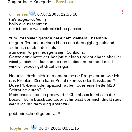
Zugeordnete Kategorien:
Bassbauer
oli hansen
, 07.07.2005, 22:55:50
hals abgebrochen :(
hallo alle zusammen ,
mir ist heute was schreckliches passiert...
zum Vorspielen gerade bei einem kleinem Ensamble
eingetroffen und meinen kbass aus dem gigbag puhlend
,sehe ich direkt , der hals...
aus dem Körper rausgerissen. Schluchz.
Gottseidank hatte der banjonist einen upright ebass,aber ihr
wisst ja sicher , das kann einen in diesem moment nicht
wirklich wieder gut drauf bringen.
Natürlich dreht sich im moment meine Frage darum wie ich
das Problem lösen kann.Ponal express oder Bassbauer?
Dose PU-Leim oder spaxschrauben oder eine Fette M20
Schraube durch? ;/
Mein bass ist so ein preiswerter Chinabass lohnt sich der
besuch beim bassbauer,oder schmeisst der mich direkt raus
wenn ich mit dem ding antanze?
gebt mir schnell guten rat !!
Tobytimber
, 08.07.2005, 08:31:15