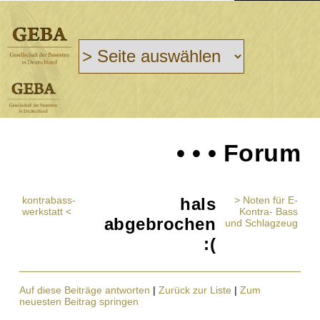
• • • Forum
kontrabass-
hals
> Noten für E-
werkstatt <
Kontra- Bass
abgebrochen
und Schlagzeug
:(
Auf diese Beiträge antworten
|
Zurück zur Liste
|
Zum
neuesten Beitrag springen