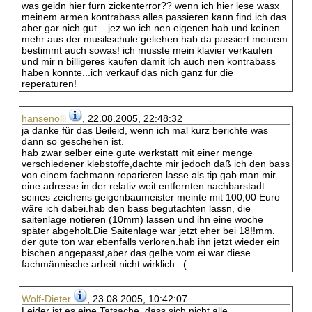
was geidn hier fürn zickenterror?? wenn ich hier lese wasx
meinem armen kontrabass alles passieren kann find ich das
aber gar nich gut... jez wo ich nen eigenen hab und keinen
mehr aus der musikschule geliehen hab da passiert meinem
bestimmt auch sowas! ich musste mein klavier verkaufen
und mir n billigeres kaufen damit ich auch nen kontrabass
haben konnte...ich verkauf das nich ganz für die
reperaturen!
hansenolli
, 22.08.2005, 22:48:32
ja danke für das Beileid, wenn ich mal kurz berichte was
dann so geschehen ist.
hab zwar selber eine gute werkstatt mit einer menge
verschiedener klebstoffe,dachte mir jedoch daß ich den bass
von einem fachmann reparieren lasse.als tip gab man mir
eine adresse in der relativ weit entfernten nachbarstadt.
seines zeichens geigenbaumeister meinte mit 100,00 Euro
wäre ich dabei.hab den bass begutachten lassn, die
saitenlage notieren (10mm) lassen und ihn eine woche
später abgeholt.Die Saitenlage war jetzt eher bei 18!!mm.
der gute ton war ebenfalls verloren.hab ihn jetzt wieder ein
bischen angepasst,aber das gelbe vom ei war diese
fachmännische arbeit nicht wirklich. :(
Wolf-Dieter
, 23.08.2005, 10:42:07
Leider ist es eine Tatsache, dass sich nicht alle