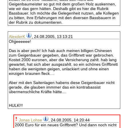
Geigenbaumeister so gut mit dem großen Holz auskennen,
wie wir das gern hätten. Deshalb gibt es hier die Rubrik
Bassbauer. Ich möchte die Gelegenheit nutzen, alle Kollegen
zu bitten, ihre Erfahrungen mit den diversen Bassbauern in
der Rubrik zu dokumentieren.
AlexderK
, 24.08.2005, 13:13:21
Ohjjeeeeee!
Das is aber pech! Ich hab auch meinen billigen Chinesen
zum Geigenbauer gegeben, das Griffbrett war gebrochen.
Kostet 2000 euronen, aber die Versicherung zahlt. hab lang
gewartet, hat sich aber ausgezahlt. so ein schönes Griffbrett
haben die wenigsten geigen, unlackiert und ohne einen
einzigen braunen fleck....
Aber mit den Saitenlagen habens diese Geigenbauer nicht
gerade, die glauben immmer das ein kontrabassist
übermenschliche Kräfte hätte....
HULK!!!
Jonas Lohse
, 24.08.2005, 14:20:44
2000 Euro für ein neues Griffbrett? Und dann noch nicht