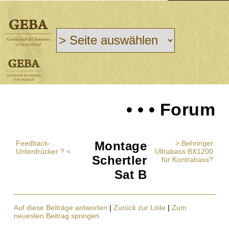
• • • Forum
Feedback-
Montage
> Behringer
Unterdrücker ? <
Ultrabass BX1200
Schertler
für Kontrabass?
Sat B
Auf diese Beiträge antworten
|
Zurück zur Liste
|
Zum
neuesten Beitrag springen