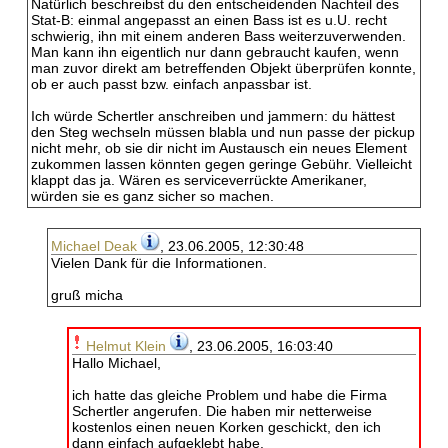
Natürlich beschreibst du den entscheidenden Nachteil des
Stat-B: einmal angepasst an einen Bass ist es u.U. recht
schwierig, ihn mit einem anderen Bass weiterzuverwenden.
Man kann ihn eigentlich nur dann gebraucht kaufen, wenn
man zuvor direkt am betreffenden Objekt überprüfen konnte,
ob er auch passt bzw. einfach anpassbar ist.
Ich würde Schertler anschreiben und jammern: du hättest
den Steg wechseln müssen blabla und nun passe der pickup
nicht mehr, ob sie dir nicht im Austausch ein neues Element
zukommen lassen könnten gegen geringe Gebühr. Vielleicht
klappt das ja. Wären es serviceverrückte Amerikaner,
würden sie es ganz sicher so machen.
Michael Deak
, 23.06.2005, 12:30:48
Vielen Dank für die Informationen.
gruß micha
Helmut Klein
, 23.06.2005, 16:03:40
Hallo Michael,
ich hatte das gleiche Problem und habe die Firma
Schertler angerufen. Die haben mir netterweise
kostenlos einen neuen Korken geschickt, den ich
dann einfach aufgeklebt habe.