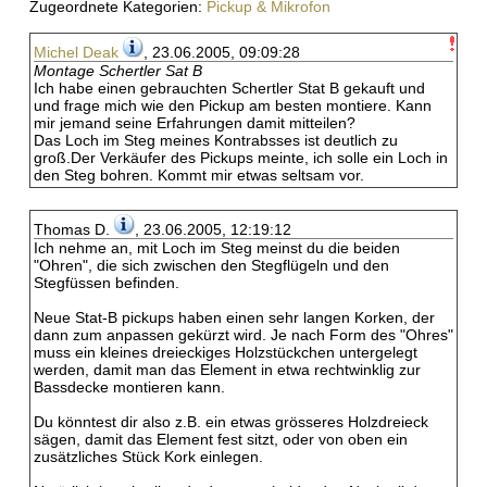
Zugeordnete Kategorien:
Pickup & Mikrofon
Michel Deak
, 23.06.2005, 09:09:28
Montage Schertler Sat B
Ich habe einen gebrauchten Schertler Stat B gekauft und
und frage mich wie den Pickup am besten montiere. Kann
mir jemand seine Erfahrungen damit mitteilen?
Das Loch im Steg meines Kontrabsses ist deutlich zu
groß.Der Verkäufer des Pickups meinte, ich solle ein Loch in
den Steg bohren. Kommt mir etwas seltsam vor.
Thomas D.
, 23.06.2005, 12:19:12
Ich nehme an, mit Loch im Steg meinst du die beiden
"Ohren", die sich zwischen den Stegflügeln und den
Stegfüssen befinden.
Neue Stat-B pickups haben einen sehr langen Korken, der
dann zum anpassen gekürzt wird. Je nach Form des "Ohres"
muss ein kleines dreieckiges Holzstückchen untergelegt
werden, damit man das Element in etwa rechtwinklig zur
Bassdecke montieren kann.
Du könntest dir also z.B. ein etwas grösseres Holzdreieck
sägen, damit das Element fest sitzt, oder von oben ein
zusätzliches Stück Kork einlegen.