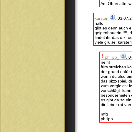
Am Obersattel wi
karsten
, 03.07.
hallo,
gibt es denn auch e
geigenbauerin!!!!!,
findet ihr das o.k. 
viele grüße, karsten
philipp_
, 0
nein!
fürs streichen kön
der grund dafür i
wenn du also ein
das pizz-spiel, d
zum vergleich: i
vorschlägt. kann
besonderheiten 
es gibt da so ein
dir lieber rat v
mfg
philipp