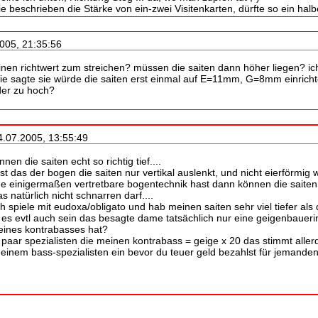
e beschrieben die Stärke von ein-zwei Visitenkarten, dürfte so ein halbe
2005, 21:35:56
inen richtwert zum streichen? müssen die saiten dann höher liegen? i
 die sagte sie würde die saiten erst einmal auf E=11mm, G=8mm einricht
oder zu hoch?
4.07.2005, 13:55:49
nen die saiten echt so richtig tief....
st das der bogen die saiten nur vertikal auslenkt, und nicht eierförmig 
e einigermaßen vertretbare bogentechnik hast dann können die saiten se
as natürlich nicht schnarren darf....
ch spiele mit eudoxa/obligato und hab meinen saiten sehr viel tiefer al
 es evtl auch sein das besagte dame tatsächlich nur eine geigenbauer
eines kontrabasses hat?
 paar spezialisten die meinen kontrabass = geige x 20 das stimmt allerdi
on einem bass-spezialisten ein bevor du teuer geld bezahlst für jemande