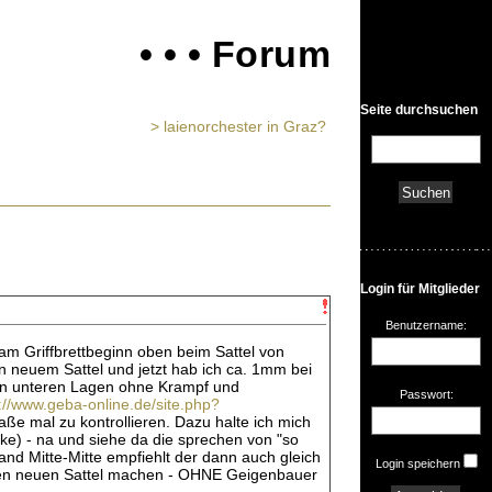
• • • Forum
Seite durchsuchen
> laienorchester in Graz?
Login für Mitglieder
Benutzername:
am Griffbrettbeginn oben beim Sattel von
 neuem Sattel und jetzt hab ich ca. 1mm bei
den unteren Lagen ohne Krampf und
Passwort:
://www.geba-online.de/site.php?
ße mal zu kontrollieren. Dazu halte ich mich
ke) - na und siehe da die sprechen von "so
tand Mitte-Mitte empfiehlt der dann auch gleich
Login speichern
 nen neuen Sattel machen - OHNE Geigenbauer