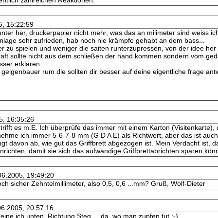
fentlich zahlreichen Reaktionen.
5, 15:22:59
nter her, druckerpapier nicht mehr, was das an milimeter sind weiss ich 
tenlage sehr zufrieden, hab noch nie krämpfe gehabt an dem bass...
r zu spielen und weniger die saiten runterzupressen, von der idee her 
e kraft sollte nicht aus dem schließen der hand kommen sondern vom g
sser erklären...
 geigenbauer rum die sollten dir besser auf deine eigentliche frage ant
5, 16:35:26
trifft es m.E. Ich überprüfe das immer mit einem Karton (Visitenkarte),
nehme ich immer 5-6-7-8 mm (G D A E) als Richtwert, aber das ist auch
ngt davon ab, wie gut das Griffbrett abgezogen ist. Mein Verdacht ist, d
richten, damit sie sich das aufwändige Griffbrettabrichten sparen kö
06.2005, 19:49:20
ch sicher Zehntelmillimeter, also 0,5, 0,6 ...mm? Gruß, Wolf-Dieter
06.2005, 20:57:16
eine ich unten, Richtung Steg ... da, wo man zupfen tut ;-)