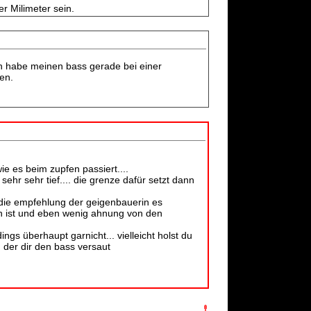
r Milimeter sein.
ch habe meinen bass gerade bei einer
en.
wie es beim zupfen passiert....
hr sehr tief.... die grenze dafür setzt dann
s die empfehlung der geigenbauerin es
in ist und eben wenig ahnung von den
ngs überhaupt garnicht... vielleicht holst du
n der dir den bass versaut