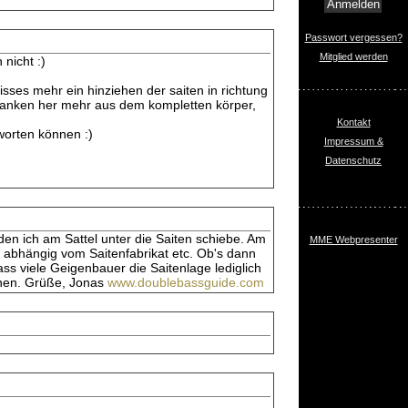
Passwort vergessen?
Mitglied werden
nicht :)
isses mehr ein hinziehen der saiten in richtung
edanken her mehr aus dem kompletten körper,
Kontakt
worten können :)
Impressum &
Datenschutz
 den ich am Sattel unter die Saiten schiebe. Am
MME Webpresenter
 abhängig vom Saitenfabrikat etc. Ob's dann
ass viele Geigenbauer die Saitenlage lediglich
nnen. Grüße, Jonas
www.doublebassguide.com