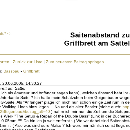
aß? <
Saitenabstand zu
Griffbrett am Sattel
orten
|
Zurück zur Liste
|
Zum neuesten Beitrag springen
n:
Bassbau
-
Griffbrett
, 20.06.2005, 14:30:27
rett am Sattel
e ich als Amateur und Anfänger sagen kann), welchen Abstand habt Ihr 
 Unterkante Saite ? Ich hatte mein Schätzchen beim Geigenbauer wegen
G-Saite. Als "Anfänger" plage ich mich nun schon einige Zeit rum in 
 Walking Lines hinzulegen.... Na und als alter Bastler (siehe auch:
http
2BEigenbau&bezug_alt=40
) nahm ich mir nun die Zeit um die Setupma
s Werk "The Setup & Repair of the Double Bass" (Link in der Bücherec
 0.05mm !!!! Da bin ich ja weit entfernt :-) Wo wir dabei sind Saitenabs
11mm :-( Also was sind eure Maße ? Ich werd mir nämlich sonst flugs