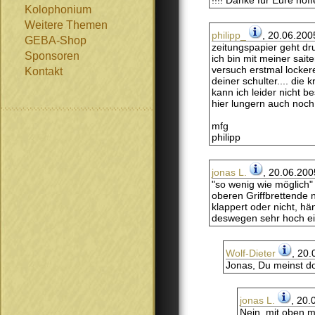
!!!! Danke für Eure hof
Kolophonium
Weitere Themen
philipp_
, 20.06.200
GEBA-Shop
zeitungspapier geht dru
Sponsoren
ich bin mit meiner sai
versuch erstmal lockere
Kontakt
deiner schulter.... di
kann ich leider nicht be
hier lungern auch noch
mfg
philipp
jonas L.
, 20.06.200
"so wenig wie möglich" 
oberen Griffbrettende 
klappert oder nicht, hä
deswegen sehr hoch ein
Wolf-Dieter
, 20.
Jonas, Du meinst do
jonas L.
, 20.
Nein, mit oben m