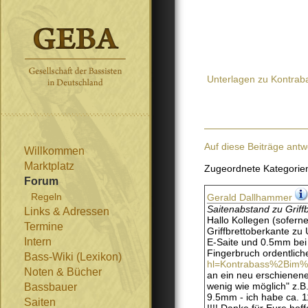
Unterlagen zu Kontrab
Auf diese Beiträge antw
Willkommen
Marktplatz
Zugeordnete Kategorie
Forum
Regeln
Gerald Dallhammer
Saitenabstand zu Griffb
Links & Adressen
Hallo Kollegen (sofern
Termine
Griffbrettoberkante zu
Intern
E-Saite und 0.5mm bei 
Fingerbruch ordentliche
Bass-Wiki (Lexikon)
hl=Kontrabass%2Bim%
Noten & Bücher
an ein neu erschienene
wenig wie möglich" z.B.
Bassbauer
9.5mm - ich habe ca. 
Saiten