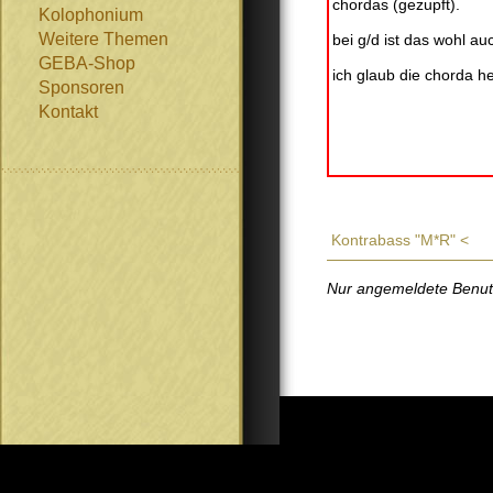
chordas (gezupft).
Kolophonium
Weitere Themen
bei g/d ist das wohl auc
GEBA-Shop
ich glaub die chorda h
Sponsoren
Kontakt
Kontrabass "M*R" <
Nur angemeldete Benutze