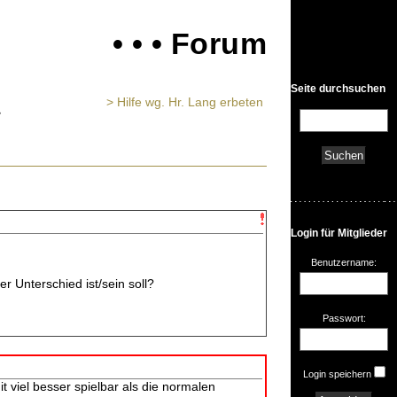
• • • Forum
Seite durchsuchen
> Hilfe wg. Hr. Lang erbeten
Login für Mitglieder
Benutzername:
 Unterschied ist/sein soll?
Passwort:
Login speichern
 viel besser spielbar als die normalen