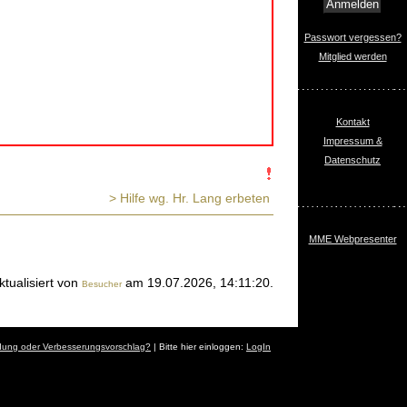
Passwort vergessen?
Mitglied werden
Kontakt
Impressum &
Datenschutz
> Hilfe wg. Hr. Lang erbeten
MME Webpresenter
ktualisiert von
am 19.07.2026, 14:11:20.
Besucher
dung oder Verbesserungsvorschlag?
| Bitte hier einloggen:
LogIn