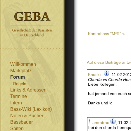
Kontrabass "M*R" <
Auf diese Beiträge antw
Willkommen
Marktplatz
Knuckle
, 11.02.201
Forum
Chorda vs Chorda Hen
Regeln
Liebe Kollegen,
Links & Adressen
hat jemand von euch sc
Termine
Intern
Danke und lg
Bass-Wiki (Lexikon)
Noten & Bücher
Bassbauer
amratrac
, 11.02.
bei den chorda henriqu
Saiten