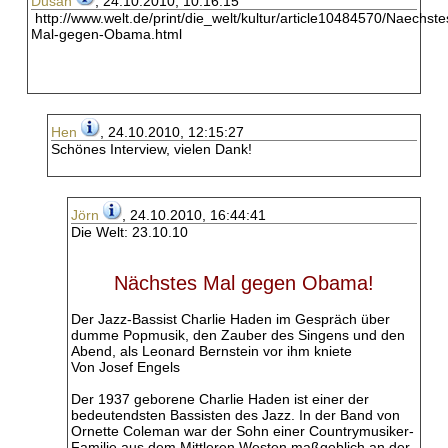
Dusan
, 24.10.2010, 10:16:15
http://www.welt.de/print/die_welt/kultur/article10484570/Naechste
Mal-gegen-Obama.html
Hen
, 24.10.2010, 12:15:27
Schönes Interview, vielen Dank!
Jörn
, 24.10.2010, 16:44:41
Die Welt: 23.10.10
Nächstes Mal gegen Obama!
Der Jazz-Bassist Charlie Haden im Gespräch über
dumme Popmusik, den Zauber des Singens und den
Abend, als Leonard Bernstein vor ihm kniete
Von Josef Engels
Der 1937 geborene Charlie Haden ist einer der
bedeutendsten Bassisten des Jazz. In der Band von
Ornette Coleman war der Sohn einer Countrymusiker-
Familie aus dem Mittleren Westen maßgeblich an der