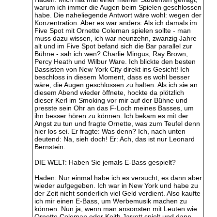
warum ich immer die Augen beim Spielen geschlossen
habe. Die naheliegende Antwort wäre wohl: wegen der
Konzentration. Aber es war anders: Als ich damals im
Five Spot mit Ornette Coleman spielen sollte - man
muss dazu wissen, ich war neunzehn, zwanzig Jahre
alt und im Five Spot befand sich die Bar parallel zur
Bühne - sah ich wen? Charlie Mingus, Ray Brown,
Percy Heath und Wilbur Ware. Ich blickte den besten
Bassisten von New York City direkt ins Gesicht! Ich
beschloss in diesem Moment, dass es wohl besser
wäre, die Augen geschlossen zu halten. Als ich sie an
diesem Abend wieder öffnete, hockte da plötzlich
dieser Kerl im Smoking vor mir auf der Bühne und
presste sein Ohr an das F-Loch meines Basses, um
ihn besser hören zu können. Ich bekam es mit der
Angst zu tun und fragte Ornette, was zum Teufel denn
hier los sei. Er fragte: Was denn? Ich, nach unten
deutend: Na, sieh doch! Er: Ach, das ist nur Leonard
Bernstein.
DIE WELT: Haben Sie jemals E-Bass gespielt?
Haden: Nur einmal habe ich es versucht, es dann aber
wieder aufgegeben. Ich war in New York und habe zu
der Zeit nicht sonderlich viel Geld verdient. Also kaufte
ich mir einen E-Bass, um Werbemusik machen zu
können. Nun ja, wenn man ansonsten mit Leuten wie
Ornette Coleman oder Keith Jarrett spielt und dann