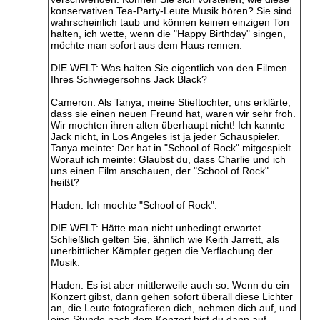
konservativen Tea-Party-Leute Musik hören? Sie sind
wahrscheinlich taub und können keinen einzigen Ton
halten, ich wette, wenn die "Happy Birthday" singen,
möchte man sofort aus dem Haus rennen.
DIE WELT: Was halten Sie eigentlich von den Filmen
Ihres Schwiegersohns Jack Black?
Cameron: Als Tanya, meine Stieftochter, uns erklärte,
dass sie einen neuen Freund hat, waren wir sehr froh.
Wir mochten ihren alten überhaupt nicht! Ich kannte
Jack nicht, in Los Angeles ist ja jeder Schauspieler.
Tanya meinte: Der hat in "School of Rock" mitgespielt.
Worauf ich meinte: Glaubst du, dass Charlie und ich
uns einen Film anschauen, der "School of Rock"
heißt?
Haden: Ich mochte "School of Rock".
DIE WELT: Hätte man nicht unbedingt erwartet.
Schließlich gelten Sie, ähnlich wie Keith Jarrett, als
unerbittlicher Kämpfer gegen die Verflachung der
Musik.
Haden: Es ist aber mittlerweile auch so: Wenn du ein
Konzert gibst, dann gehen sofort überall diese Lichter
an, die Leute fotografieren dich, nehmen dich auf, und
eine Stunde nach dem Konzert bist du dann auf