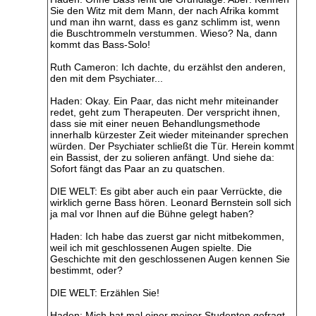
Sie den Witz mit dem Mann, der nach Afrika kommt
und man ihn warnt, dass es ganz schlimm ist, wenn
die Buschtrommeln verstummen. Wieso? Na, dann
kommt das Bass-Solo!
Ruth Cameron: Ich dachte, du erzählst den anderen,
den mit dem Psychiater...
Haden: Okay. Ein Paar, das nicht mehr miteinander
redet, geht zum Therapeuten. Der verspricht ihnen,
dass sie mit einer neuen Behandlungsmethode
innerhalb kürzester Zeit wieder miteinander sprechen
würden. Der Psychiater schließt die Tür. Herein kommt
ein Bassist, der zu solieren anfängt. Und siehe da:
Sofort fängt das Paar an zu quatschen.
DIE WELT: Es gibt aber auch ein paar Verrückte, die
wirklich gerne Bass hören. Leonard Bernstein soll sich
ja mal vor Ihnen auf die Bühne gelegt haben?
Haden: Ich habe das zuerst gar nicht mitbekommen,
weil ich mit geschlossenen Augen spielte. Die
Geschichte mit den geschlossenen Augen kennen Sie
bestimmt, oder?
DIE WELT: Erzählen Sie!
Haden: Mich hat mal einer meiner Studenten gefragt,