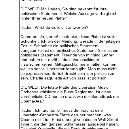
DIE WELT: Mr. Haden, Sie sind bekannt für Ihre
politischen Statements. Welche Aussage verbirgt sich
hinter Ihrer neuen Platte?
Haden: Willst du vielleicht antworten?
Cameron: Ja, gerne! Ich denke, diese Platte ist voller
Schönheit. Ich bin der Meinung: Gerade in der jetzigen
Zeit ist Schönheit ein politisches Statement.
Langsamkeit ist ein politisches Statement. Stille ist ein
politisches Statement. Freunde von mir sind Lehrer
und haben mir erzählt, dass Vorschulkinder
inzwischen keinen Mittagsschlaf mehr halten können,
weil es so viel Überstimulierung gibt. Man muss nicht
so expressiv wie Bertolt Brecht sein, um politisch zu
sein. Charlie sagt, jede Art von Jazz ist politisch.
DIE WELT: Die letzte Platte des Liberation Music
Orchestra kritisierte die Bush-Regierung. Ist diese
versöhnliche CD nun so etwas wie der Soundtrack der
Obama-Ära?
Haden: Ich fürchte, ich muss demnächst eine
Liberation-Orchestra-Platte darüber machen, was
Obama nicht tut. Er ist umringt von diesen Wall-Street-
Typen, die den ganzen Schlamassel ausgelöst haben.
Das sind Kriminelle, die mit Raub durchkommen.