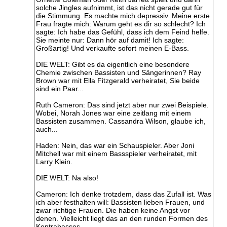
solche Jingles aufnimmt, ist das nicht gerade gut für
die Stimmung. Es machte mich depressiv. Meine erste
Frau fragte mich: Warum geht es dir so schlecht? Ich
sagte: Ich habe das Gefühl, dass ich dem Feind helfe.
Sie meinte nur: Dann hör auf damit! Ich sagte:
Großartig! Und verkaufte sofort meinen E-Bass.
DIE WELT: Gibt es da eigentlich eine besondere
Chemie zwischen Bassisten und Sängerinnen? Ray
Brown war mit Ella Fitzgerald verheiratet, Sie beide
sind ein Paar...
Ruth Cameron: Das sind jetzt aber nur zwei Beispiele.
Wobei, Norah Jones war eine zeitlang mit einem
Bassisten zusammen. Cassandra Wilson, glaube ich,
auch...
Haden: Nein, das war ein Schauspieler. Aber Joni
Mitchell war mit einem Bassspieler verheiratet, mit
Larry Klein.
DIE WELT: Na also!
Cameron: Ich denke trotzdem, dass das Zufall ist. Was
ich aber festhalten will: Bassisten lieben Frauen, und
zwar richtige Frauen. Die haben keine Angst vor
denen. Vielleicht liegt das an den runden Formen des
Kontrabasses.