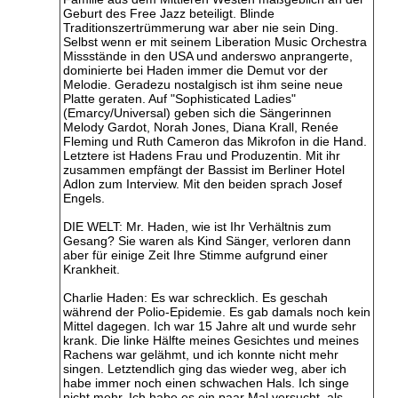
Geburt des Free Jazz beteiligt. Blinde
Traditionszertrümmerung war aber nie sein Ding.
Selbst wenn er mit seinem Liberation Music Orchestra
Missstände in den USA und anderswo anprangerte,
dominierte bei Haden immer die Demut vor der
Melodie. Geradezu nostalgisch ist ihm seine neue
Platte geraten. Auf "Sophisticated Ladies"
(Emarcy/Universal) geben sich die Sängerinnen
Melody Gardot, Norah Jones, Diana Krall, Renée
Fleming und Ruth Cameron das Mikrofon in die Hand.
Letztere ist Hadens Frau und Produzentin. Mit ihr
zusammen empfängt der Bassist im Berliner Hotel
Adlon zum Interview. Mit den beiden sprach Josef
Engels.
DIE WELT: Mr. Haden, wie ist Ihr Verhältnis zum
Gesang? Sie waren als Kind Sänger, verloren dann
aber für einige Zeit Ihre Stimme aufgrund einer
Krankheit.
Charlie Haden: Es war schrecklich. Es geschah
während der Polio-Epidemie. Es gab damals noch kein
Mittel dagegen. Ich war 15 Jahre alt und wurde sehr
krank. Die linke Hälfte meines Gesichtes und meines
Rachens war gelähmt, und ich konnte nicht mehr
singen. Letztendlich ging das wieder weg, aber ich
habe immer noch einen schwachen Hals. Ich singe
nicht mehr. Ich habe es ein paar Mal versucht, als