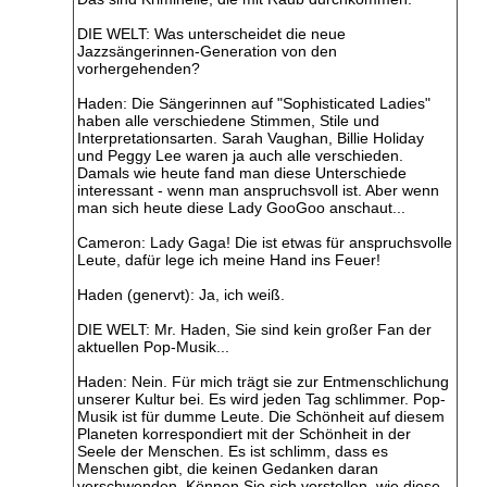
DIE WELT: Was unterscheidet die neue
Jazzsängerinnen-Generation von den
vorhergehenden?
Haden: Die Sängerinnen auf "Sophisticated Ladies"
haben alle verschiedene Stimmen, Stile und
Interpretationsarten. Sarah Vaughan, Billie Holiday
und Peggy Lee waren ja auch alle verschieden.
Damals wie heute fand man diese Unterschiede
interessant - wenn man anspruchsvoll ist. Aber wenn
man sich heute diese Lady GooGoo anschaut...
Cameron: Lady Gaga! Die ist etwas für anspruchsvolle
Leute, dafür lege ich meine Hand ins Feuer!
Haden (genervt): Ja, ich weiß.
DIE WELT: Mr. Haden, Sie sind kein großer Fan der
aktuellen Pop-Musik...
Haden: Nein. Für mich trägt sie zur Entmenschlichung
unserer Kultur bei. Es wird jeden Tag schlimmer. Pop-
Musik ist für dumme Leute. Die Schönheit auf diesem
Planeten korrespondiert mit der Schönheit in der
Seele der Menschen. Es ist schlimm, dass es
Menschen gibt, die keinen Gedanken daran
verschwenden. Können Sie sich vorstellen, wie diese