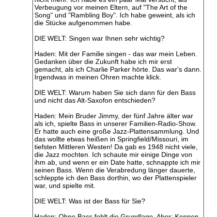
Verbeugung vor meinen Eltern, auf "The Art of the
Song" und "Rambling Boy". Ich habe geweint, als ich
die Stücke aufgenommen habe.
DIE WELT: Singen war Ihnen sehr wichtig?
Haden: Mit der Familie singen - das war mein Leben.
Gedanken über die Zukunft habe ich mir erst
gemacht, als ich Charlie Parker hörte. Das war's dann.
Irgendwas in meinen Ohren machte klick.
DIE WELT: Warum haben Sie sich dann für den Bass
und nicht das Alt-Saxofon entschieden?
Haden: Mein Bruder Jimmy, der fünf Jahre älter war
als ich, spielte Bass in unserer Familien-Radio-Show.
Er hatte auch eine große Jazz-Plattensammlung. Und
das wollte etwas heißen in Springfield/Missouri, im
tiefsten Mittleren Westen! Da gab es 1948 nicht viele,
die Jazz mochten. Ich schaute mir einige Dinge von
ihm ab, und wenn er ein Date hatte, schnappte ich mir
seinen Bass. Wenn die Verabredung länger dauerte,
schleppte ich den Bass dorthin, wo der Plattenspieler
war, und spielte mit.
DIE WELT: Was ist der Bass für Sie?
Haden: Ohne Bass fehlt die Grundlage. Aber: Kennen