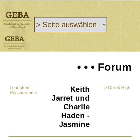
• • • Forum
Leadsheet-
Keith
> Derek High
Ressourcen <
Jarret und
Charlie
Haden -
Jasmine