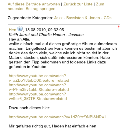
Auf diese Beiträge antworten
|
Zurück zur Liste
|
Zum
neuesten Beitrag springen
Zugeordnete Kategorien:
Jazz
-
Bassisten & -innen
-
CDs
Hen
, 18.08.2010, 09:32:05
Keith Jarret und Charlie Haden - Jasmine
Hey an Alle,
wollte einfach mal auf dieses großartige Album aufmerksam
machen. Eingefleischten Fans kennen es bestimmt aber ich
denke das doch viele, welche wie ich nicht so tief in der
Materie stecken, sich dafür interessieren könnten. Habe
gestern den Tipp bekommen und folgende Links dazu
gefunden in Youtube:
http://www.youtube.com/watch?
v=aZBoY8teLO0&feature=related
http://www.youtube.com/watch?
v=PHm35v1akLI&feature=related
http://www.youtube.com/watch?
v=9cx6_3iGTEI&feature=related
Dazu noch dieses hier:
http://www.youtube.com/watch?v=1dZ0Ytf9NBI&NR=1
Mir gefälltes richtig gut, Haden hat einfach einen